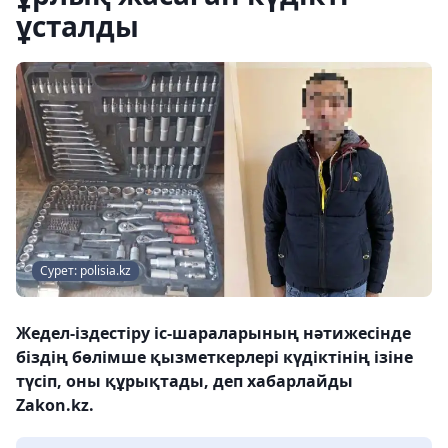
ұсталды
Сурет: polisia.kz
Жедел-іздестіру іс-шараларының нәтижесінде
біздің бөлімше қызметкерлері күдіктінің ізіне
түсіп, оны құрықтады, деп хабарлайды
Zakon.kz.