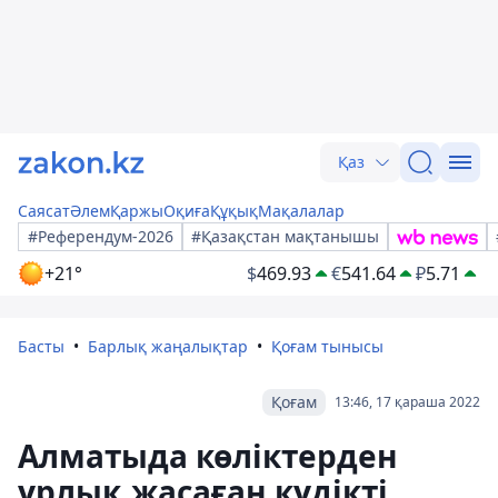
Қаз
Саясат
Әлем
Қаржы
Оқиға
Құқық
Мақалалар
#Референдум-2026
#Қазақстан мақтанышы
+21°
$
469.93
€
541.64
₽
5.71
Басты
Барлық жаңалықтар
Қоғам тынысы
Қоғам
13:46, 17 қараша 2022
Алматыда көліктерден
ұрлық жасаған күдікті