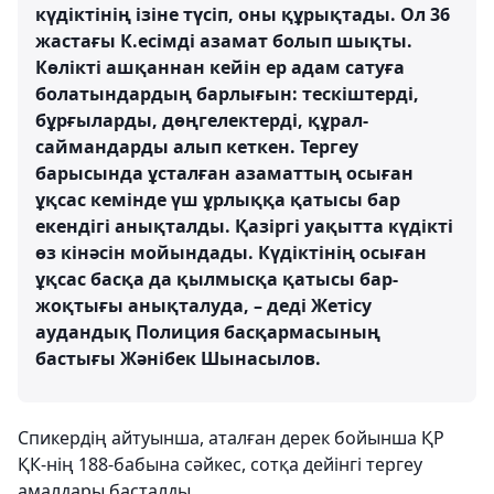
күдіктінің ізіне түсіп, оны құрықтады. Ол 36
жастағы К.есімді азамат болып шықты.
Көлікті ашқаннан кейін ер адам сатуға
болатындардың барлығын: тескіштерді,
бұрғыларды, дөңгелектерді, құрал-
саймандарды алып кеткен. Тергеу
барысында ұсталған азаматтың осыған
ұқсас кемінде үш ұрлыққа қатысы бар
екендігі анықталды. Қазіргі уақытта күдікті
өз кінәсін мойындады. Күдіктінің осыған
ұқсас басқа да қылмысқа қатысы бар-
жоқтығы анықталуда, – деді Жетісу
аудандық Полиция басқармасының
бастығы Жәнібек Шынасылов.
Спикердің айтуынша, аталған дерек бойынша ҚР
ҚК-нің 188-бабына сәйкес, сотқа дейінгі тергеу
амалдары басталды.