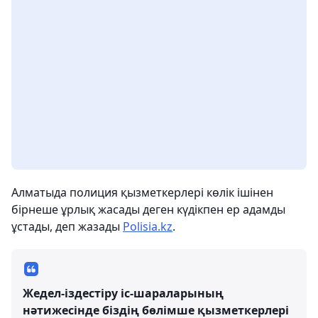
Алматыда полиция қызметкерлері көлік ішінен
бірнеше ұрлық жасады деген күдікпен ер адамды
ұстады, деп жазады
Polisia.kz
.
Жедел-іздестіру іс-шараларының
нәтижесінде біздің бөлімше қызметкерлері