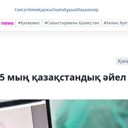
Саясат
Әлем
Қаржы
Оқиға
Құқық
Мақалалар
#Қазақмыс
#Салыстырмалы Қазақстан
#Халық бухг
Қоғ
,5 мың қазақстандық әйел