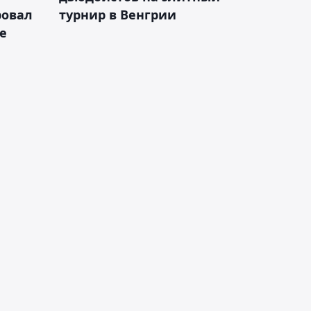
ровал
турнир в Венгрии
е