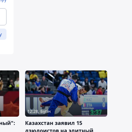
у
12:28, Бүгін
ный":
Казахстан заявил 15
дзюдоистов на элитный