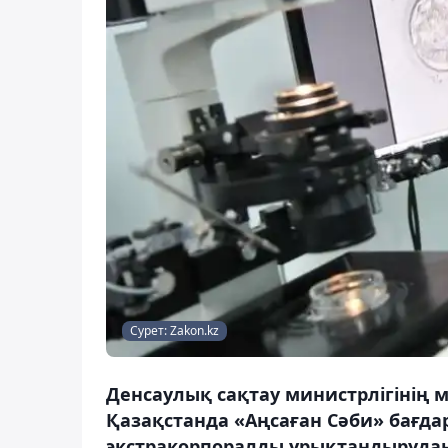
Сурет: Zakon.kz
Денсаулық сақтау министрлігінің 
Қазақстанда «Аңсаған Сәби» бағда
экстракорпоралды ұрықтандырудан (