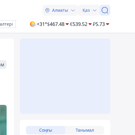
Алматы
Қаз
+31°
$
467.48
€
539.52
₽
5.73
алтері
ам
Соңғы
Танымал