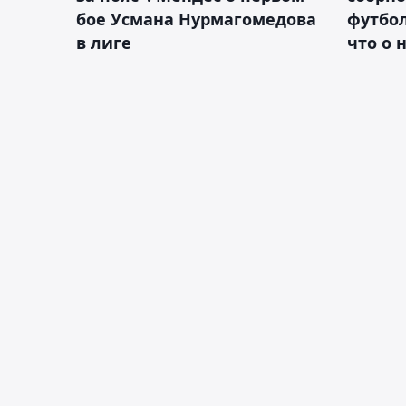
бое Усмана Нурмагомедова
футбол
в лиге
что о 