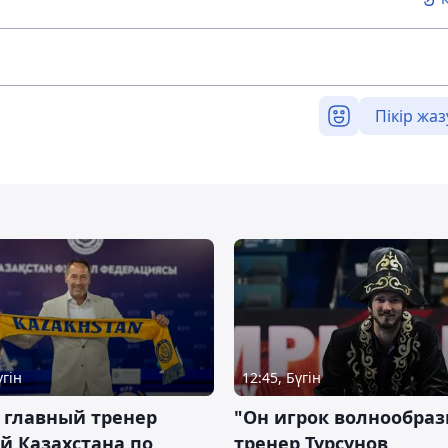
Пікір жаз
үгін
12:45, Бүгін
 главный тренер
"Он игрок волнообраз
й Казахстана по
тренер Турсунов