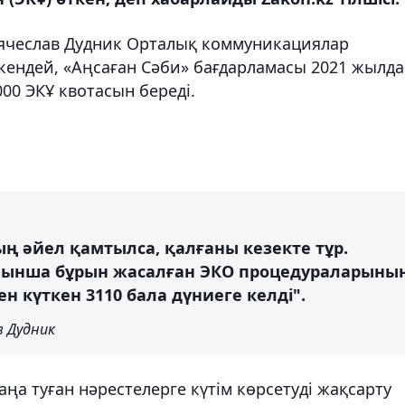
Вячеслав Дудник Орталық коммуникациялар
кендей, «Аңсаған Сәби» бағдарламасы 2021 жылд
00 ЭКҰ квотасын береді.
ң әйел қамтылса, қалғаны кезекте тұр.
ойынша бұрын жасалған ЭКО процедураларыны
н күткен 3110 бала дүниеге келді".
в Дудник
ңа туған нәрестелерге күтім көрсетуді жақсарту