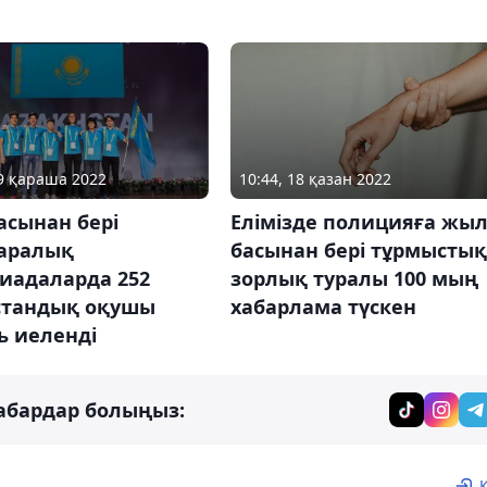
19 қараша 2022
10:44, 18 қазан 2022
асынан бері
Елімізде полицияға жы
аралық
басынан бері тұрмыстық
иадаларда 252
зорлық туралы 100 мың
стандық оқушы
хабарлама түскен
ь иеленді
абардар болыңыз: