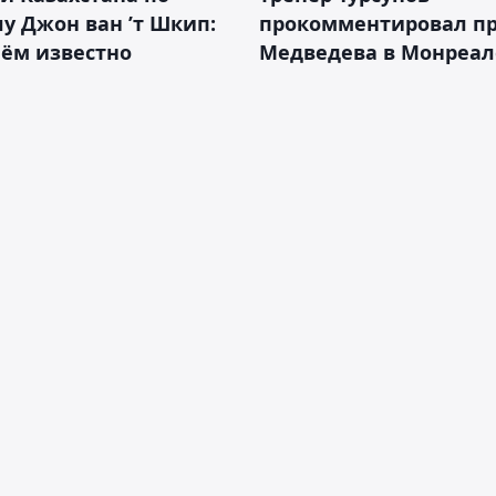
у Джон ван ’т Шкип:
прокомментировал п
нём известно
Медведева в Монреал