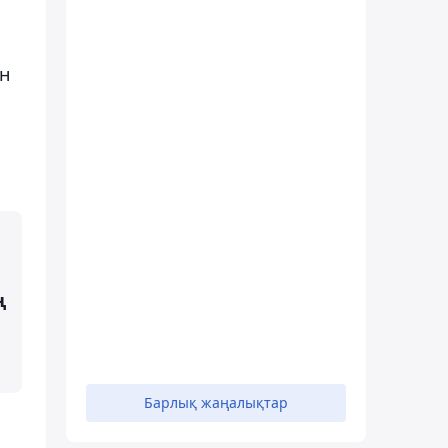
ан
ң
Барлық жаңалықтар