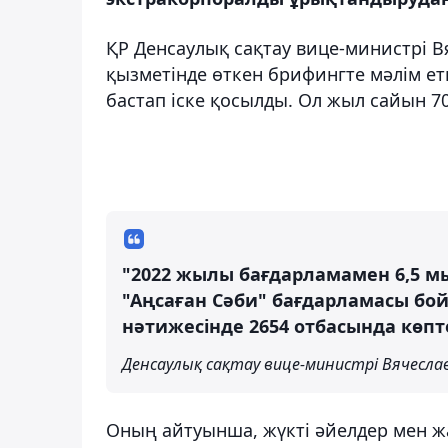
ҚР Денсаулық сақтау вице-министрі 
қызметінде өткен брифингте мәлім ет
бастап іске қосылды. Ол жыл сайын 70
"2022 жылы бағдарламамен 6,5 мы
"Аңсаған Сәби" бағдарламасы б
нәтижесінде 2654 отбасында көпте
Денсаулық сақтау вице-министрі Вячесла
Оның айтуынша, жүкті әйелдер мен жа