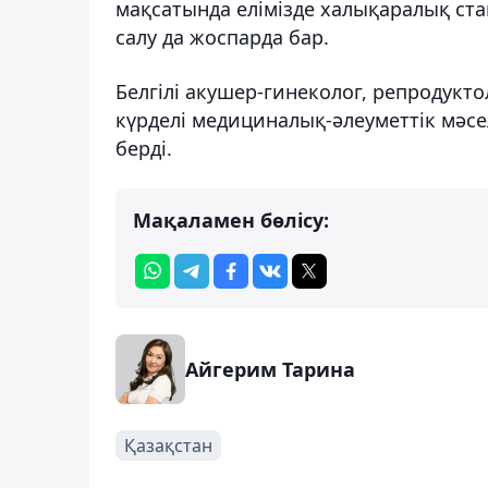
мақсатында елімізде халықаралық ст
салу да жоспарда бар.
Белгілі акушер-гинеколог, репродукто
күрделі медициналық-әлеуметтік мәсе
берді.
Мақаламен бөлісу:
Айгерим Тарина
Қазақстан