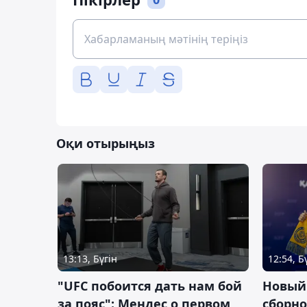
Оқи отырыңыз
13:13, Бүгін
12:54, Б
"UFC побоится дать нам бой
Новый
за пояс": Мендес о первом
сборно