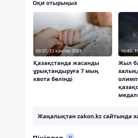
Оқи отырыңыз
00:37, 12 қаңтар 2023
16:42, 
Қазақстанда жасанды
Жыл б
ұрықтандыруға 7 мың
халық
квота бөлінді
олимп
қазақ
медал
Жаңалықтан zakon.kz сайтында х
Пікірлер
0