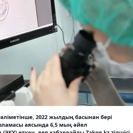
мәліметінше, 2022 жылдың басынан бері
рламасы аясында 6,5 мың әйел
ЭКҰ) өткен, деп хабарлайды Zakon.kz тілшісі.