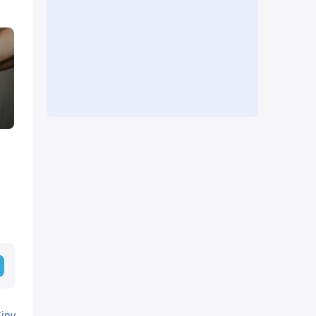
л
Кіру