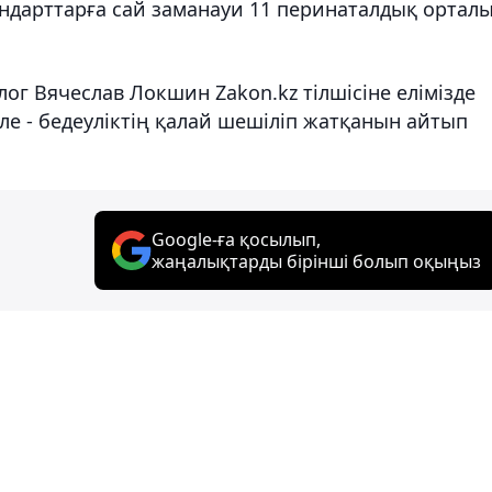
андарттарға сай заманауи 11 перинаталдық ортал
лог Вячеслав Локшин Zakon.kz тілшісіне елімізде
ле - бедеуліктің қалай шешіліп жатқанын айтып
Google-ға қосылып,
жаңалықтарды бірінші болып оқыңыз