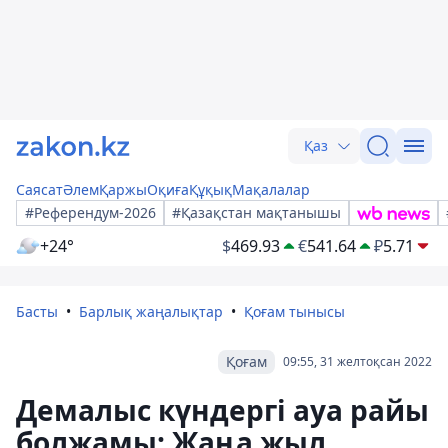
Қаз
Саясат
Әлем
Қаржы
Оқиға
Құқық
Мақалалар
#Референдум-2026
#Қазақстан мақтанышы
+24°
$
469.93
€
541.64
₽
5.71
Басты
Барлық жаңалықтар
Қоғам тынысы
Қоғам
09:55, 31 желтоқсан 2022
Демалыс күндергі ауа райы
болжамы: Жаңа жыл