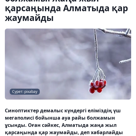
қарсаңында Алматыда қар
жаумайды
Сурет: pixabay
Синоптиктер демалыс күндергі еліміздің үш
мегаполисі бойынша ауа райы болжамын
ұсынды. Оған сәйкес, Алматыда жаңа жыл
қарсаңында қар жаумайды, деп хабарлайды