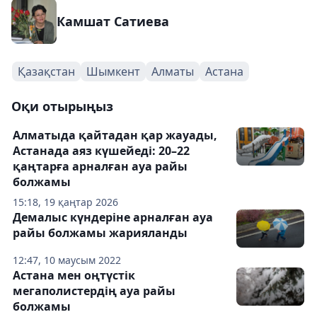
Камшат Сатиева
Қазақстан
Шымкент
Алматы
Астана
Оқи отырыңыз
Алматыда қайтадан қар жауады,
Астанада аяз күшейеді: 20–22
қаңтарға арналған ауа райы
болжамы
15:18, 19 қаңтар 2026
Демалыс күндеріне арналған ауа
райы болжамы жарияланды
12:47, 10 маусым 2022
Астана мен оңтүстік
мегаполистердің ауа райы
болжамы