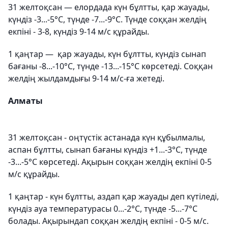
31 желтоқсан — елордада күн бұлтты, қар жауады,
күндіз -3...-5°C, түнде -7...-9°C. Түнде соққан желдің
екпіні - 3-8, күндіз 9-14 м/с құрайды.
1 қаңтар — қар жауады, күн бұлтты, күндіз сынап
бағаны -8...-10°C, түнде -13...-15°C көрсетеді. Соққан
желдің жылдамдығы 9-14 м/с-ға жетеді.
Алматы
31 желтоқсан - оңтүстік астанада күн құбылмалы,
аспан бұлтты, сынап бағаны күндіз +1...-3°C, түнде
-3...-5°C көрсетеді. Ақырын соққан желдің екпіні 0-5
м/с құрайды.
1 қаңтар - күн бұлтты, аздап қар жауады деп күтіледі,
күндіз ауа температурасы 0...-2°C, түнде -5...-7°C
болады. Ақырындап соққан желдің екпіні - 0-5 м/с.