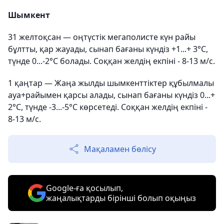
Шымкент
31 желтоқсан — оңтүстік мегаполисте күн райы
бұлтты, қар жауады, сынап бағаны күндіз +1.
..+ 3°C
,
түнде 0...-2°C болады. Соққан желдің екпіні - 8-13 м/с.
1 қаңтар — Жаңа жылды шымкенттіктер құбылмалы
ауа+райымен қарсы алады, сынап бағаны күндіз
0
...+
2°C, түнде -3...-5°C көрсетеді. Соққан желдің екпіні -
8-13 м/с.
Мақаламен бөлісу
Google-ға қосылып,
жаңалықтарды бірінші болып оқыңыз