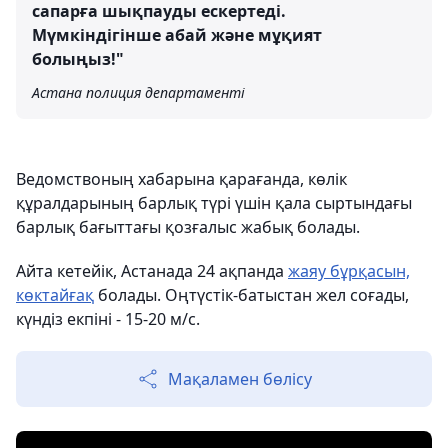
сапарға шықпауды ескертеді.
Мүмкіндігінше абай және мұқият
болыңыз!"
Астана полиция департаменті
Ведомствоның хабарына қарағанда, көлік
құралдарының барлық түрі үшін қала сыртындағы
барлық бағыттағы қозғалыс жабық болады.
Айта кетейік, Астанада 24 ақпанда
жаяу бұрқасын,
көктайғақ
болады. Оңтүстік-батыстан жел соғады,
күндіз екпіні - 15-20 м/с.
Мақаламен бөлісу