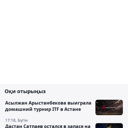
Оқи отырыңыз
Асылжан Арыстанбекова выиграла
домашний турнир ITF в Астане
17:18, Бүгін
Дастан Сатпаев остался в запасе на