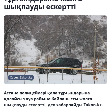
шықпауды ескертті
Сурет: Zakon.kz
Астана полицейлері қала тұрғындарына
қолайсыз ауа райына байланысты жолға
шықпауды ескертті, деп хабарлайды Zakon.kz.