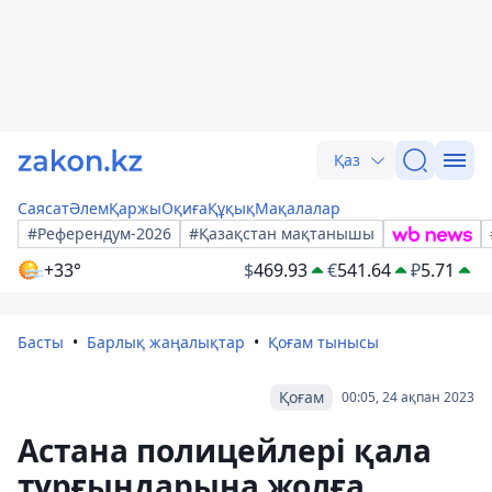
Қаз
Саясат
Әлем
Қаржы
Оқиға
Құқық
Мақалалар
#Референдум-2026
#Қазақстан мақтанышы
+33°
$
469.93
€
541.64
₽
5.71
Басты
Барлық жаңалықтар
Қоғам тынысы
Қоғам
00:05, 24 ақпан 2023
Астана полицейлері қала
тұрғындарына жолға