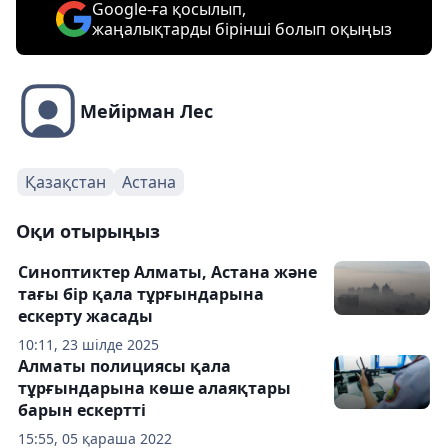
Google-ға қосылып,
жаңалықтарды бірінші болып оқыңыз
Мейірман Лес
Қазақстан
Астана
Оқи отырыңыз
Синоптиктер Алматы, Астана және
тағы бір қала тұрғындарына
ескерту жасады
10:11, 23 шілде 2025
Алматы полициясы қала
тұрғындарына көше алаяқтары
барын ескертті
15:55, 05 қараша 2022