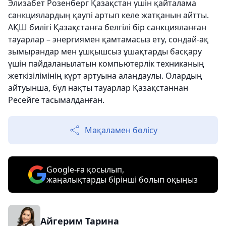
Элизабет Розенберг Қазақстан үшін қайталама
санкциялардың қаупі артып келе жатқанын айтты.
АҚШ билігі Қазақстанға белгілі бір санкцияланған
тауарлар – энергиямен қамтамасыз ету, сондай-ақ
зымырандар мен ұшқышсыз ұшақтарды басқару
үшін пайдаланылатын компьютерлік техниканың
жеткізілімінің күрт артуына алаңдаулы. Олардың
айтуынша, бұл нақты тауарлар Қазақстаннан
Ресейге тасымалданған.
Мақаламен бөлісу
Google-ға қосылып,
жаңалықтарды бірінші болып оқыңыз
Айгерим Тарина