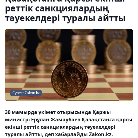
реттік санкциялардың
тәуекелдері туралы айтты
Сурет: Zakon.kz
30 мамырда үкімет отырысында Қаржы
министрі Ерұлан Жамаубаев Қазақстанға қарсы
екінші реттік санкциялардың тәуекелдері
туралы айтты, деп хабарлайды Zakon.kz.