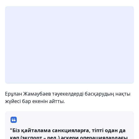
Ерұлан Жамаубаев тәуекелдерді басқарудың нақты
жүйесі бар екенін айтты.
"Біз қайталама санкцияларға, тіпті одан да
көп (экспорт – ред.) әскери операциялардағы