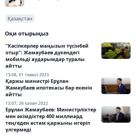
Қазақстан
Оқи отырыңыз
"Кәсіпкерлер маңызын түсінбей
отыр": Жамаубаев дүкендегі
мобильді аударымдар туралы
айтты
13:08, 01 тамыз 2023
Қаржы министрі Ерұлан
Жамаубаев ипотекасы бар екенін
айтты
13:07, 26 қазан 2022
Ерұлан Жамаубаев: Министрліктер
мен әкімдіктер 400 миллиард
теңгеден астам қаржыны игеріп
үлгермеді