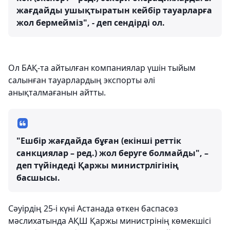
жағдайды ушықтыратын кейбір тауарларға
жол бермейміз", - деп сендірді ол.
Ол БАҚ-та айтылған компаниялар үшін тыйым
салынған тауарлардың экспорты әлі
анықталмағанын айтты.
"Ешбір жағдайда бұған (екінші реттік
санкциялар – ред.) жол беруге болмайды", –
деп түйіндеді Қаржы министрлігінің
басшысы.
Сәуірдің 25-і күні Астанада өткен баспасөз
мәслихатында АҚШ Қаржы министрінің көмекшісі