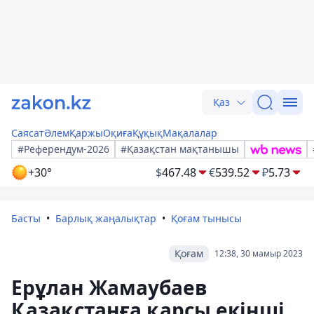
Қаз
Саясат
Әлем
Қаржы
Оқиға
Құқық
Мақалалар
#Референдум-2026
#Қазақстан мақтанышы
+30°
$
467.48
€
539.52
₽
5.73
Басты
Барлық жаңалықтар
Қоғам тынысы
Қоғам
12:38, 30 мамыр 2023
Ерұлан Жамаубаев
Қазақстанға қарсы екінші