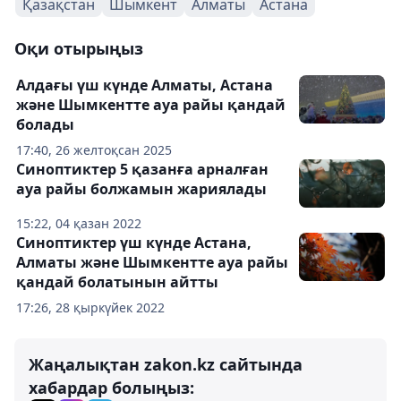
Қазақстан
Шымкент
Алматы
Астана
Оқи отырыңыз
Алдағы үш күнде Алматы, Астана
және Шымкентте ауа райы қандай
болады
17:40, 26 желтоқсан 2025
Синоптиктер 5 қазанға арналған
ауа райы болжамын жариялады
15:22, 04 қазан 2022
Синоптиктер үш күнде Астана,
Алматы және Шымкентте ауа райы
қандай болатынын айтты
17:26, 28 қыркүйек 2022
Жаңалықтан zakon.kz сайтында
хабардар болыңыз: