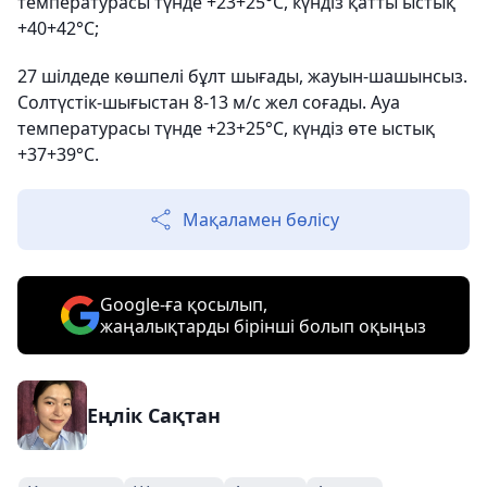
температурасы түнде +23+25°С, күндіз қатты ыстық
+40+42°С;
27 шілдеде көшпелі бұлт шығады, жауын-шашынсыз.
Солтүстік-шығыстан 8-13 м/с жел соғады. Ауа
температурасы түнде +23+25°С, күндіз өте ыстық
+37+39°С.
Мақаламен бөлісу
Google-ға қосылып,
жаңалықтарды бірінші болып оқыңыз
Еңлік Сақтан