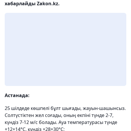
хабарлайды Zakon.kz.
Астанада:
25 шілдеде көшпелі бұлт шығады, жауын-шашынсыз.
Солтүстіктен жел соғады, оның екпіні түнде 2-7,
күндіз 7-12 м/с болады. Ауа температурасы түнде
+12+14°С, күндіз +28+30°С;