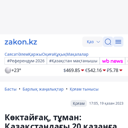
Қаз
Саясат
Әлем
Қаржы
Оқиға
Құқық
Мақалалар
#Референдум-2026
#Қазақстан мақтанышы
+23°
$
469.85
€
542.16
₽
5.78
Басты
Барлық жаңалықтар
Қоғам тынысы
Қоғам
17:05, 19 қазан 2023
Көктайғақ, тұман:
Қазақстандағы 20 қазанға