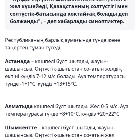
жел күшейеді, Қазақстанның солтүстігі мен
солтүстік-батысында көктайғақ болады деп
болжанды", – деп хабарлады синоптиктер.
Республиканың барлық аумағында түнде және
таңертең тұман түседі.
Астанада
– көшпелі бұлт шығады, жауын-
шашынсыз. Оңтүстік-шығыстан соғатын желдің
екпіні күндіз 7-12 м/с болады. Ауа температурасы
түнде -1+1°С, күндіз +13+15°С.
Алматыда
көшпелі бұлт шығады. Жел 0-5 м/с. Ауа
температурасы түнде +8+10°С, күндіз +20+22°С.
Шымкентте
– көшпелі бұлт шығады, жауын-
шашынсыз. Оңтүстік-шығыстан соғатын жел