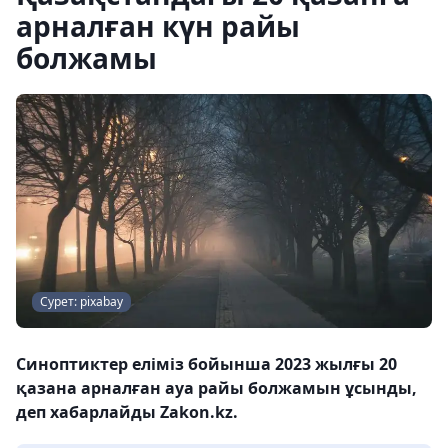
арналған күн райы
болжамы
Сурет: pixabay
Синоптиктер еліміз бойынша 2023 жылғы 20
қазана арналған ауа райы болжамын ұсынды,
деп хабарлайды Zakon.kz.