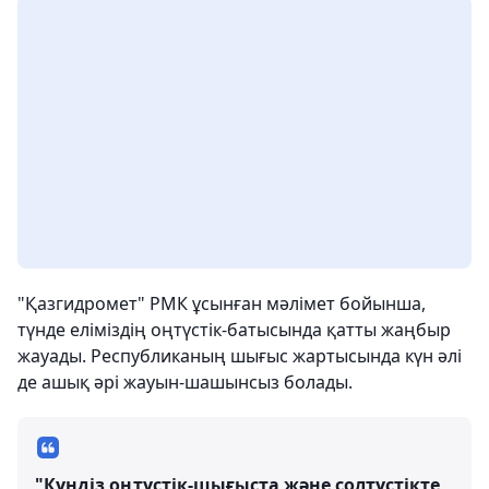
"Қазгидромет" РМК ұсынған мәлімет бойынша,
түнде еліміздің оңтүстік-батысында қатты жаңбыр
жауады. Республиканың шығыс жартысында күн әлі
де ашық әрі жауын-шашынсыз болады.
"Күндіз оңтүстік-шығыста және солтүстікте