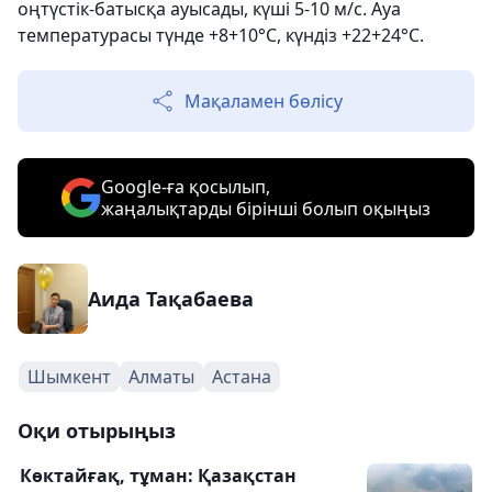
оңтүстік-батысқа ауысады, күші 5-10 м/с. Ауа
температурасы түнде +8+10°С, күндіз +22+24°С.
Мақаламен бөлісу
Google-ға қосылып,
жаңалықтарды бірінші болып оқыңыз
Аида Тақабаева
Шымкент
Алматы
Астана
Оқи отырыңыз
Көктайғақ, тұман: Қазақстан