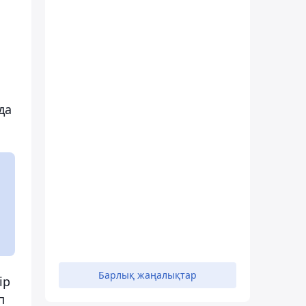
да
Барлық жаңалықтар
ір
п