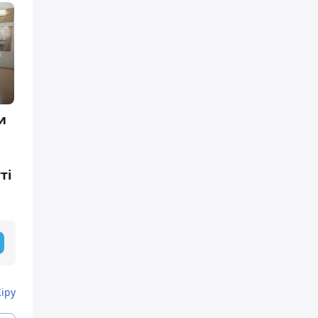
и
ті
Кіру