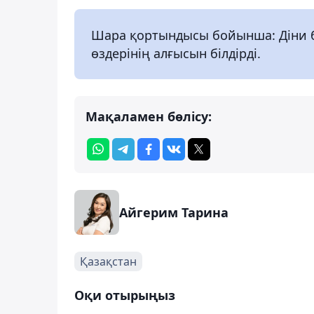
Шара қортындысы бойынша: Діни бі
өздерінің алғысын білдірді.
Мақаламен бөлісу:
Айгерим Тарина
Қазақстан
Оқи отырыңыз