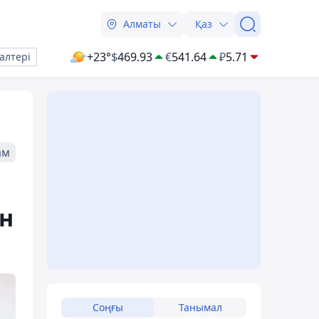
Алматы
Қаз
+23°
$
469.93
€
541.64
₽
5.71
алтері
ам
н
Соңғы
Танымал