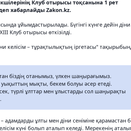
екшілерінің Клуб отырысы тоқсанына 1 рет
деп хабарлайды Zakon.kz.
сында ұйымдастырылады. Бүгінгі күнге дейін діни
ІІІ Клуб отырысы өткізілді.
ни келісім – тұрақтылықтың іргетасы" тақырыбын
тан біздің отанымыз, үлкен шаңырағымыз.
уықыттың мықты, бекем болуы әсер етеді.
есек, түрлі ұлттар мен ұлыстарды сол шаңырақты
.
үн – адамдарды ұлты мен діни сеніміне қарамастан б
келісім күні болып аталып келеді. Мерекенің аталы