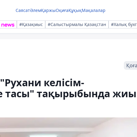
Саясат
Әлем
Қаржы
Оқиға
Құқық
Мақалалар
#Қазақмыс
#Салыстырмалы Қазақстан
#Халық бухг
Қоғ
Рухани келісім-
е тасы" тақырыбында жиы