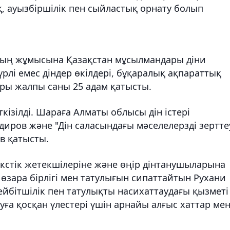
ық, ауызбіршілік пен сыйластық орнату болып
ының жұмысына Қазақстан мұсылмандары діни
үрлі емес діндер өкілдері, бұқаралық ақпараттық
ары жалпы саны 25 адам қатысты.
кізілді. Шараға Алматы облысы дін істері
иров және "Дін саласындағы мәселелерзді зертте
в қатысты.
кстік жетекшілеріне және өңір дінтанушыларына
ң өзара бірлігі мен татулығын сипаттайтын Рухани
ейбітшілік пен татулықты насихаттаудағы қызметі
уға қосқан үлестері үшін арнайы алғыс хаттар ме