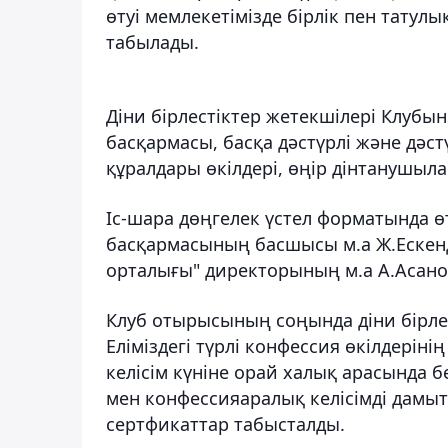
өтуі мемлекетімізде бірлік пен татул
табылады.
Діни бірлестіктер жетекшілері Клуб
басқармасы, басқа дәстүрлі және дәст
құралдары өкілдері, өңір дінтанушыл
Іс-шара дөңгелек үстел форматында өт
басқармасының басшысы м.а Ж.Ескенд
орталығы" директорының м.а А.Асано
Клуб отырысының соңында діни бірле
Еліміздегі түрлі конфессия өкілдеріні
келісім күніне орай халық арасында б
мен конфессияаралық келісімді дамыт
сертфикаттар табысталды.