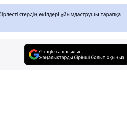
рлестіктердің өкілдері ұйымдаструшы тарапқа
Google-ға қосылып,
жаңалықтарды бірінші болып оқыңыз