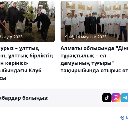
8 сәуір 2023
19:46, 14 маусым 2023
урыз – ұлттық
Алматы облысында "Дін
ң, ұлттық бірліктің
тұрақтылық – ел
 көрінісі»
дамуының тұғыры"
ыбындағы Клуб
тақырыбында отырыс өт
сы
абардар болыңыз: