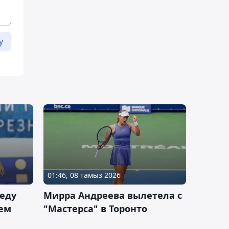
у
01:46, 08 тамыз 2026
еду
Мирра Андреева вылетела с
ем
"Мастерса" в Торонто