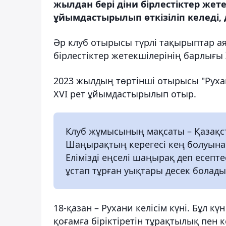
жылдан бері діни бірлестіктер жет
ұйымдастырылып өткізіліп келеді, 
Әр клуб отырысы түрлі тақырыптар ая
бірлестіктер жетекшілерінің барлығы Х
2023 жылдың төртінші отырысы "Руха
ХVI рет ұйымдастырылып отыр.
Клуб жұмысының мақсаты – Қазақс
Шаңырақтың керегесі кең болуына 
Елімізді еңселі шаңырақ деп есепт
ұстап тұрған уықтары десек болады
18-қазан – Рухани келісім күні. Бұл к
қоғамға біріктіретін тұрақтылық пен 