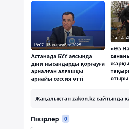
12:13, 2
18:07, 16 қыркүйек 2025
«Әз На
сананы
Астанада БҰҰ аясында
жарқын
діни нысандарды қорғауға
тақыр
арналған алғашқы
отыры
арнайы сессия өтті
Жаңалықтан zakon.kz сайтында х
Пікірлер
0