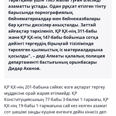
таратқаны үшін 1985 жылы туған В.есімді
азаматты ұстады. Одан рұқсат етілген тінту
барысында порнографиялық
бейнематериалдар мен бейнежазбалары
бар қатты дискілер анықталды. Заттай
айғақтар тәркіленіп, ҚР ҚК-нің 311-бабы
және ҚР ҚК-нің 147-бабы бойынша сотқа
дейінгі тергеудің бірыңғай тізілімінде
тәркелген қылмыстық іс материалдарына
қосылды", – деді Алматы қалалық полиция
департаменті бастығының орынбасары
Дидар Аханов.
ҚР ҚК-нің 201-бабына сәйкес өзге ақпарат тергеу
мүддесіне орай жария етілмейді. ҚР
Конституциясының 77-бабы 3-бөлімі 1-тармағы, ҚР
ҚК-нің 19-бабы 1-тармағына сай кез келген азамат
сот шешімі заңды күшіне енгенге дейін кінәсіз деп