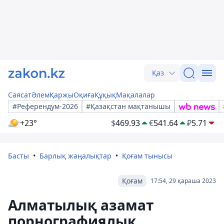
Қаз
Саясат
Әлем
Қаржы
Оқиға
Құқық
Мақалалар
#Референдум-2026
#Қазақстан мақтанышы
+23°
$
469.93
€
541.64
₽
5.71
Басты
Барлық жаңалықтар
Қоғам тынысы
Қоғам
17:54, 29 қараша 2023
Алматылық азамат
порнографиялық