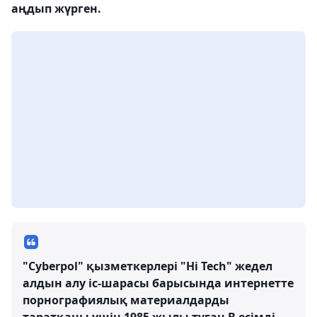
аңдып жүрген.
"Cyberpol" қызметкерлері "Hi Tech" жедел
алдын алу іс-шарасы барысында интернетте
порнографиялық материалдарды