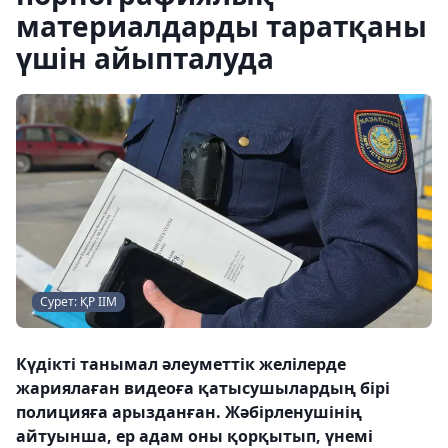
материалдарды таратқаны
үшін айыпталуда
Сурет: ҚР ІІМ
Күдікті танымал әлеуметтік желілерде
жариялаған видеоға қатысушылардың бірі
полицияға арызданған. Жәбірленушінің
айтуынша, ер адам оны қорқытып, үнемі