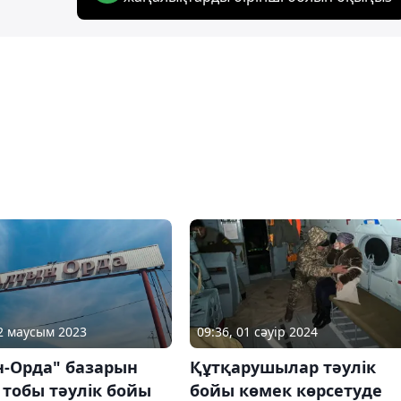
12 маусым 2023
09:36, 01 сәуір 2024
н-Орда" базарын
Құтқарушылар тәулік
 тобы тәулік бойы
бойы көмек көрсетуде