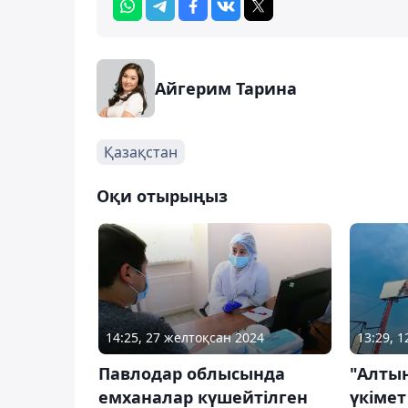
Айгерим Тарина
Қазақстан
Оқи отырыңыз
14:25, 27 желтоқсан 2024
13:29, 
Павлодар облысында
"Алты
емханалар күшейтілген
үкімет