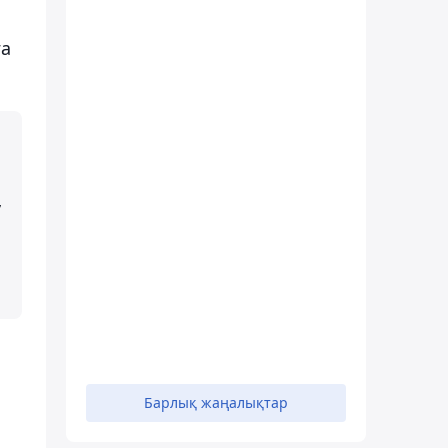
ға
,
Барлық жаңалықтар