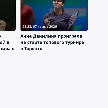
23:28, 07 тамыз 2026
о
Анна Данилина проиграла
ой в
на старте топового турнира
нира в
в Торонто