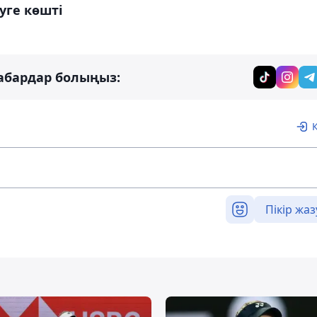
уге көшті
абардар болыңыз:
Пікір жаз