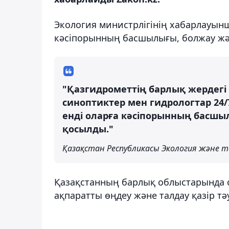
Экология министрлігінің хабарлауын
кәсіпорынның басшылығы, болжау жә
"Қазгидрометтің барлық жердегі
синоптиктер мен гидрологтар 24/
енді оларға кәсіпорынның басш
қосылды."
Қазақстан Республикасы Экология және та
Қазақстанның барлық облыстарында о
ақпаратты өңдеу және талдау қазір тәу