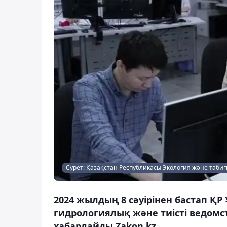
Сурет: Қазақстан Республикасы Экология және табиғи
2024 жылдың 8 сәуірінен бастап Қ
гидрологиялық және тиісті ведомст
хабарлайды Zakon.kz.