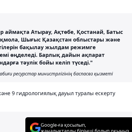
бар аймақта Атырау, Ақтөбе, Қостанай, Батыс
 Ақмола, Шығыс Қазақстан облыстары және
ктілерін бақылау жылдам режимге
емі өңделеді. Барлық дайын ақпарат
дарға тәулік бойы келіп түседі."
биғи ресурстар министрлігінің баспасөз қызметі
 және 9 гидрологиялық дауыл туралы ескерту
Google-ға қосылып,
жаңалықтарды бірінші болып оқыңыз