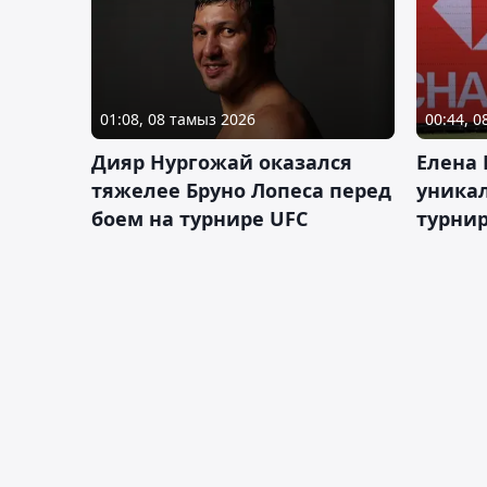
01:08, 08 тамыз 2026
00:44, 
Дияр Нургожай оказался
Елена
тяжелее Бруно Лопеса перед
уника
боем на турнире UFC
турнир