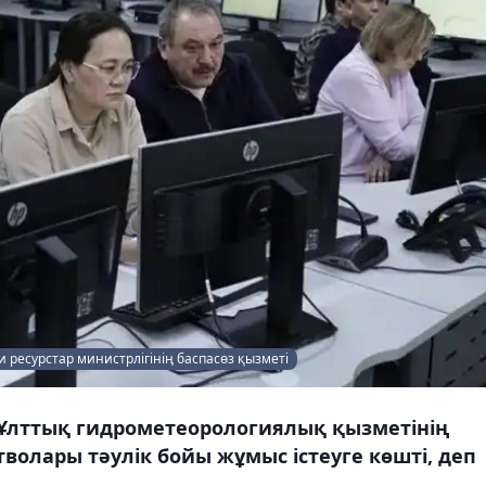
 ресурстар министрлігінің баспасөз қызметі
Р Ұлттық гидрометеорологиялық қызметінің
волары тәулік бойы жұмыс істеуге көшті, деп