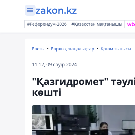
#Референдум-2026
#Қазақстан мақтанышы
Басты
Барлық жаңалықтар
Қоғам тынысы
11:12, 09 сәуір 2024
"Қазгидромет" тәул
көшті