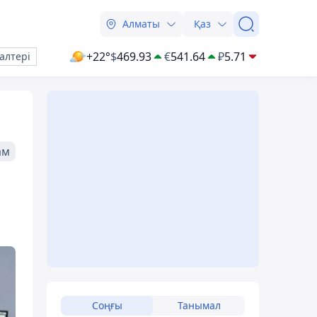
Алматы
Қаз
+22°
$
469.93
€
541.64
₽
5.71
алтері
ам
Соңғы
Танымал