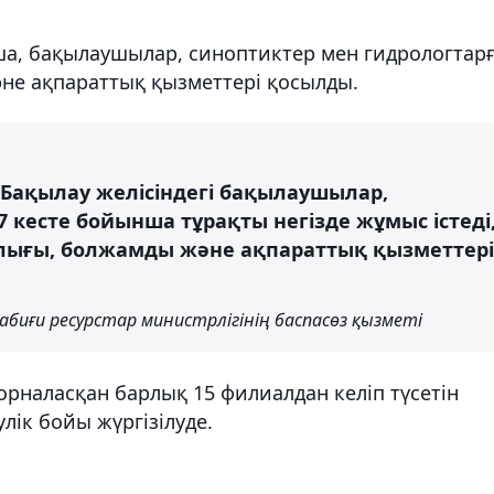
ша, бақылаушылар, синоптиктер мен гидрологтар
не ақпараттық қызметтері қосылды.
 Бақылау желісіндегі бақылаушылар,
7 кесте бойынша тұрақты негізде жұмыс істеді
ылығы, болжамды және ақпараттық қызметтері
биғи ресурстар министрлігінің баспасөз қызметі
рналасқан барлық 15 филиалдан келіп түсетін
лік бойы жүргізілуде.