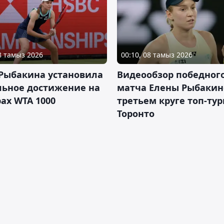
08 тамыз 2026
00:10, 08 тамыз 2026
 Рыбакина установила
Видеообзор победног
льное достижение на
матча Елены Рыбакин
ах WTA 1000
третьем круге топ-тур
Торонто