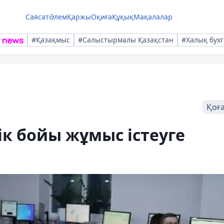
Саясат
Әлем
Қаржы
Оқиға
Құқық
Мақалалар
#Қазақмыс
#Салыстырмалы Қазақстан
#Халық бухг
Қоғ
ік бойы жұмыс істеуге