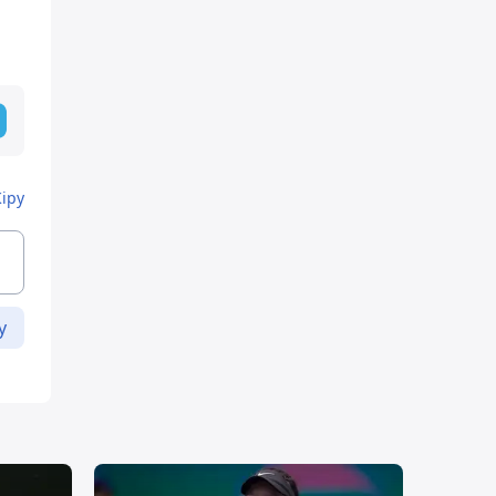
Кіру
у