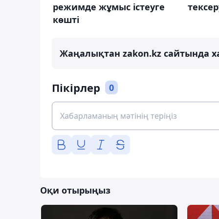
режимде жұмыс істеуге
тексер
көшті
Жаңалықтан zakon.kz сайтында х
Пікірлер
0
Оқи отырыңыз