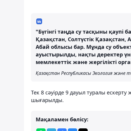
"Бүгінгі таңда су тасқыны қаупі 
Қазақстан, Солтүстік Қазақстан,
Абай облысы бар. Мұнда су объе
ауыстырылды, нақты деректер үн
мемлекеттік және жергілікті орган
Қазақстан Республикасы Экология және та
Тек 8 сәуірде 9 дауыл туралы ескерту
шығарылды.
Мақаламен бөлісу: