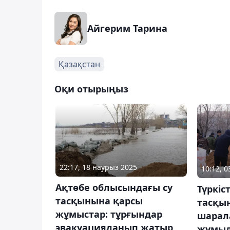
Айгерим Тарина
Қазақстан
Оқи отырыңыз
22:17, 18 наурыз 2025
10:12, 
Ақтөбе облысындағы су
Түркіс
тасқынына қарсы
тасқы
жұмыстар: тұрғындар
шарал
эвакуацияланып жатыр
жұмы