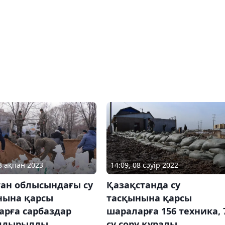
03 ақпан 2023
14:09, 08 сәуір 2022
тан облысындағы су
Қазақстанда су
нына қарсы
тасқынына қарсы
арға сарбаздар
шараларға 156 техника, 
лдырылды
су сору құралы