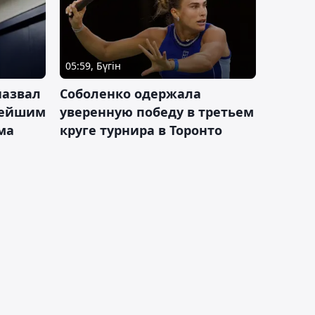
05:59, Бүгін
назвал
Соболенко одержала
лейшим
уверенную победу в третьем
ма
круге турнира в Торонто