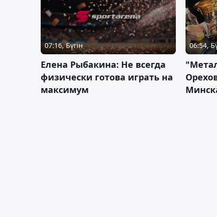
07:16, Бүгін
06:54, Б
Елена Рыбакина: Не всегда
"Мета
физически готова играть на
Орехов
максимум
Минск