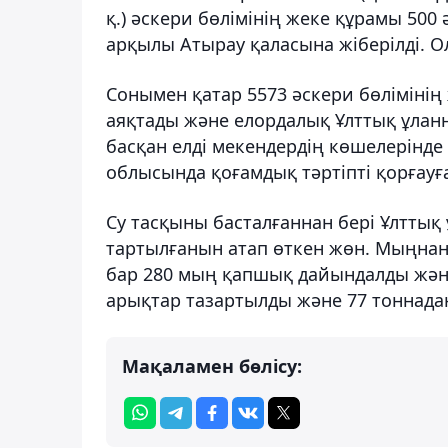
қ.) әскери бөлімінің жеке құрамы 500
арқылы Атырау қаласына жіберілді. О
Сонымен қатар 5573 әскери бөлімінің 
аяқтады және елордалық Ұлттық ұлан
басқан елді мекендердің көшелерінде 
облысында қоғамдық тәртіпті қорғауға 
Су тасқыны басталғаннан бері Ұлттық
тартылғанын атап өткен жөн. Мыңнан
бар 280 мың қапшық дайындалды жән
арықтар тазартылды және 77 тоннадан
Мақаламен бөлісу: