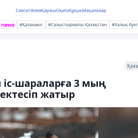
Саясат
Әлем
Қаржы
Оқиға
Құқық
Мақалалар
#Қазақмыс
#Салыстырмалы Қазақстан
#Халық бухг
Қоғ
 іс-шараларға 3 мың
ектесіп жатыр