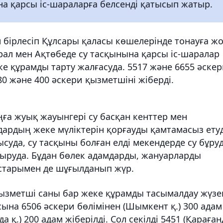
на қарсы іс-шараларға белсенді қатысып жатыр.
бірлесіп Құлсары қаласы көшелерінде тонауға ж
ал мен Ақтөбеде су тасқынына қарсы іс-шаралар
ке құрамды тарту жалғасуда. 5517 және 6655 әске
80 және 400 әскери қызметшіні жіберді.
ңға жуық жауынгері су басқан кенттер мен
ардың жеке мүліктерін қорғауды қамтамасыз етуд
уда, су тасқыны болған елді мекендерде су бұру
сыруда. Бұдан бөлек адамдарды, жануарларды
ыстарымен де шұғылданып жүр.
ызметші саны бар жеке құрамды тасымалдау жүзе
ына 6506 әскери бөлімінен (Шымкент қ.) 300 адам
 қ.) 200 адам жіберілді. Сол секілді 5451 (Қараға