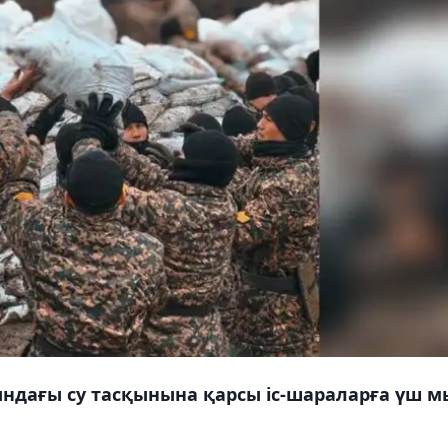
ндағы су тасқынына қарсы іс-шараларға үш 