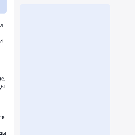
ол
ри
е,
ды
ге
нды