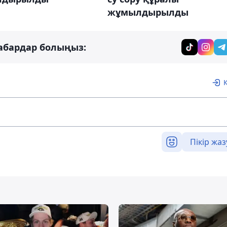
жұмылдырылды
абардар болыңыз:
Пікір жаз