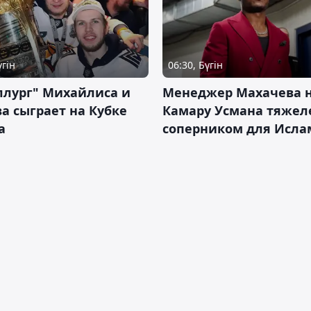
үгін
06:30, Бүгін
ллург" Михайлиса и
Менеджер Махачева 
а сыграет на Кубке
Камару Усмана тяже
а
соперником для Исла