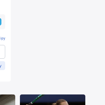
Кіру
у