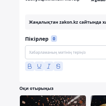
Жаңалықтан zakon.kz сайтында х
Пікірлер
0
Оқи отырыңыз