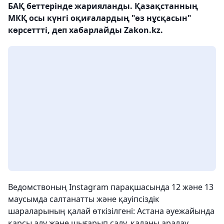
БАҚ беттерінде жарияланды. Қазақстанның
МКҚ осы күнгі оқиғалардың "өз нұсқасын"
көрсеттті, деп хабарлайды Zakon.kz.
Ведомствоның Instagram парақшасында 12 және 13
маусымда салтанатты және қауіпсіздік
шараларының қалай өткізілгені: Астана әуежайында
қарсы алу және шығарып салу, қаланы аралау,