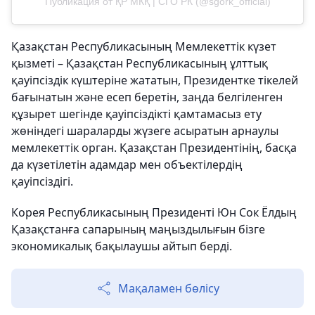
Публикация от ҚР МКҚ | СГО РК (@sgork_official)
Қазақстан Республикасының Мемлекеттік күзет
қызметі – Қазақстан Республикасының ұлттық
қауіпсіздік күштеріне жататын, Президентке тікелей
бағынатын және есеп беретін, заңда белгіленген
құзырет шегінде қауіпсіздікті қамтамасыз ету
жөніндегі шараларды жүзеге асыратын арнаулы
мемлекеттік орган. Қазақстан Президентінің, басқа
да күзетілетін адамдар мен объектілердің
қауіпсіздігі.
Корея Республикасының Президенті Юн Сок Ёлдың
Қазақстанға сапарының маңыздылығын бізге
экономикалық бақылаушы айтып берді.
Мақаламен бөлісу