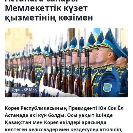
Мемлекеттік күзет
қызметінің көзімен
Сурет: ҚР МКҚ
Корея Республикасының Президенті Юн Сок Ёл
Астанада екі күн болды. Осы уақыт ішінде
Қазақстан мен Корея өкілдері арасында
көптеген келіссөздер мен кездесулер өткізіліп,