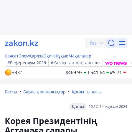
Қаз
Саясат
Әлем
Қаржы
Оқиға
Құқық
Мақалалар
#Референдум-2026
#Қазақстан мақтанышы
+33°
$
469.93
€
541.64
₽
5.71
Басты
Барлық жаңалықтар
Қоғам тынысы
Қоғам
10:12, 14 маусым 2024
Корея Президентінің
Астанаға сапары