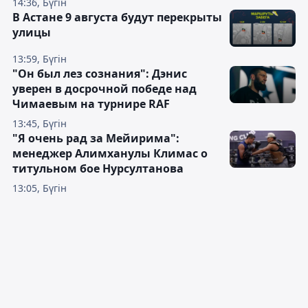
14:36, Бүгін
В Астане 9 августа будут перекрыты
улицы
13:59, Бүгін
"Он был лез сознания": Дэнис
уверен в досрочной победе над
Чимаевым на турнире RAF
13:45, Бүгін
"Я очень рад за Мейирима":
менеджер Алимханулы Климас о
титульном бое Нурсултанова
13:05, Бүгін