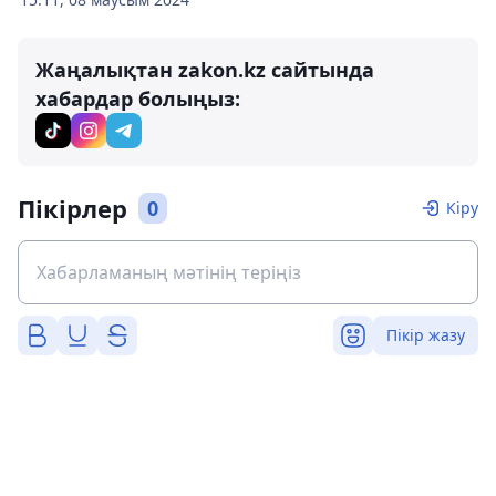
Жаңалықтан zakon.kz сайтында
хабардар болыңыз:
Пікірлер
0
Кіру
Пікір жазу