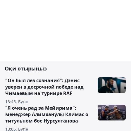
Оқи отырыңыз
"Он был лез сознания": Дэнис
уверен в досрочной победе над
Чимаевым на турнире RAF
13:45, Бүгін
"Я очень рад за Мейирима":
менеджер Алимханулы Климас о
титульном бое Нурсултанова
13:05, Бүгін