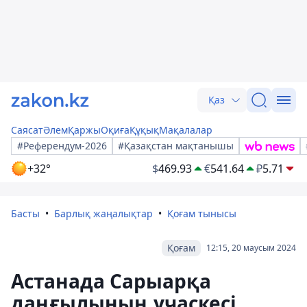
Қаз
Саясат
Әлем
Қаржы
Оқиға
Құқық
Мақалалар
#Референдум-2026
#Қазақстан мақтанышы
+32°
$
469.93
€
541.64
₽
5.71
Басты
Барлық жаңалықтар
Қоғам тынысы
Қоғам
12:15, 20 маусым 2024
Астанада Сарыарқа
даңғылының учаскесі