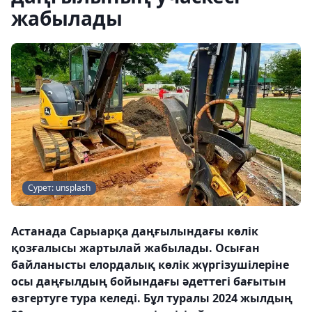
жабылады
Сурет: unsplash
Астанада Сарыарқа даңғылындағы көлік
қозғалысы жартылай жабылады. Осыған
байланысты елордалық көлік жүргізушілеріне
осы даңғылдың бойындағы әдеттегі бағытын
өзгертуге тура келеді. Бұл туралы 2024 жылдың