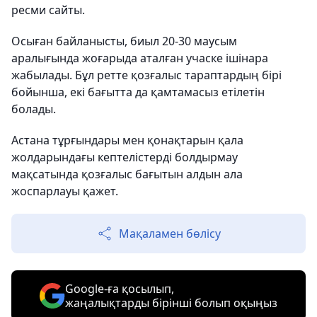
ресми сайты.
Осыған байланысты, биыл 20-30 маусым
аралығында жоғарыда аталған учаске ішінара
жабылады. Бұл ретте қозғалыс тараптардың бірі
бойынша, екі бағытта да қамтамасыз етілетін
болады.
Астана тұрғындары мен қонақтарын қала
жолдарындағы кептелістерді болдырмау
мақсатында қозғалыс бағытын алдын ала
жоспарлауы қажет.
Мақаламен бөлісу
Google-ға қосылып,
жаңалықтарды бірінші болып оқыңыз