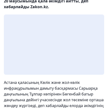
20 маусымында қала әкімдігі айтты, деп
хабарлайды Zakon.kz.
Астана қаласының Көлік және жол-көлік
инфрақұрылымын дамыту басқармасы Сарыарқа
даңғылының Тұлпар көпірінен Бөгенбай батыр
даңғылына дейінгі учаскесінде жол төсеміне орташа
жөндеу жүргізеді, деп хабарлайды елорда әкімдігінің