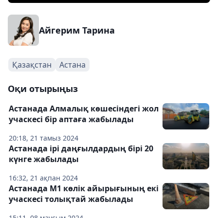
Айгерим Тарина
Қазақстан
Астана
Оқи отырыңыз
Астанада Алмалық көшесіндегі жол
учаскесі бір аптаға жабылады
20:18, 21 тамыз 2024
Астанада ірі даңғылдардың бірі 20
күнге жабылады
16:32, 21 ақпан 2024
Астанада М1 көлік айырығының екі
учаскесі толықтай жабылады
15:11, 08 маусым 2024