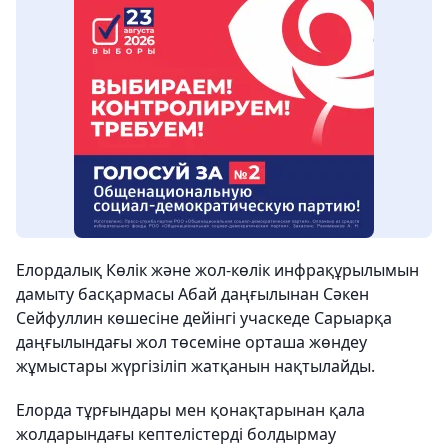
Елордалық Көлік және жол-көлік инфрақұрылымын
дамыту басқармасы Абай даңғылынан Сәкен
Сейфуллин көшесіне дейінгі учаскеде Сарыарқа
даңғылындағы жол төсеміне орташа жөндеу
жұмыстары жүргізіліп жатқанын нақтылайды.
Елорда тұрғындары мен қонақтарынан қала
жолдарындағы кептелістерді болдырмау