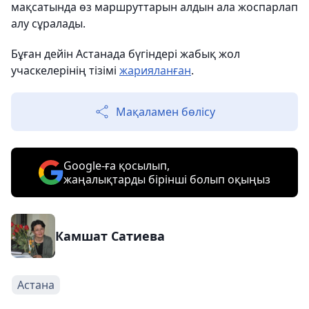
мақсатында өз маршруттарын алдын ала жоспарлап
алу сұралады.
Бұған дейін Астанада бүгіндері жабық жол
учаскелерінің тізімі
жарияланған
.
Мақаламен бөлісу
Google-ға қосылып,
жаңалықтарды бірінші болып оқыңыз
Камшат Сатиева
Астана