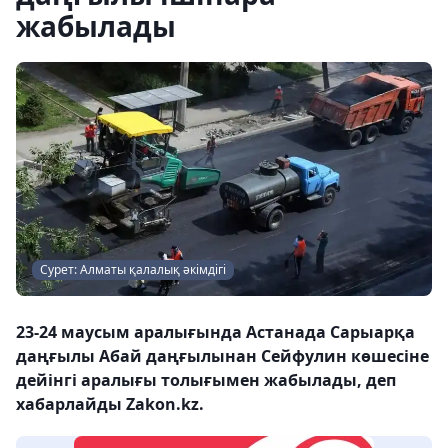
жабылады
Сурет: Алматы қалалық әкімдігі
23-24 маусым аралығында Астанада Сарыарқа
даңғылы Абай даңғылынан Сейфулин көшесіне
дейінгі аралығы толығымен жабылады, деп
хабарлайды Zakon.kz.