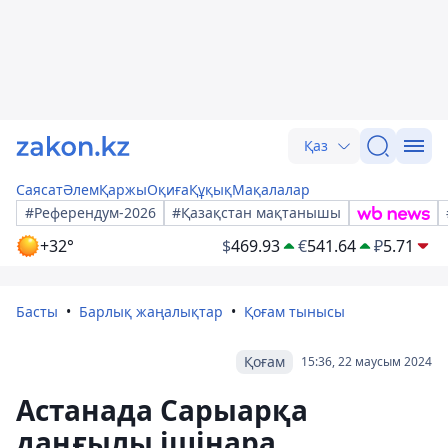
Қаз
Саясат
Әлем
Қаржы
Оқиға
Құқық
Мақалалар
#Референдум-2026
#Қазақстан мақтанышы
+32°
$
469.93
€
541.64
₽
5.71
Басты
Барлық жаңалықтар
Қоғам тынысы
Қоғам
15:36, 22 маусым 2024
Астанада Сарыарқа
даңғылы ішінара