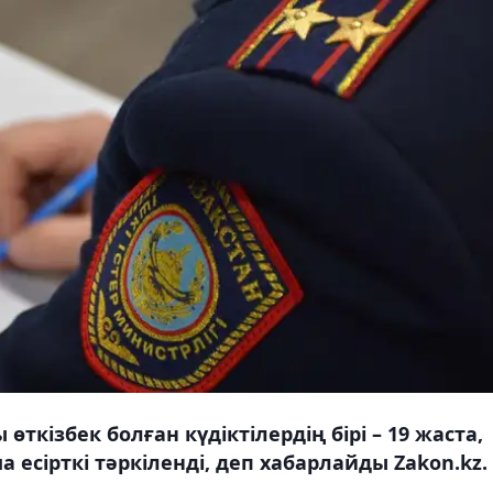
 өткізбек болған күдіктілердің бірі – 19 жаста,
ма есірткі тәркіленді, деп хабарлайды Zakon.kz.