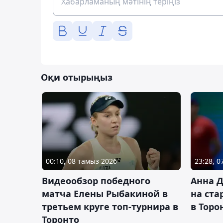
Оқи отырыңыз
00:10, 08 тамыз 2026
23:28, 
Видеообзор победного
Анна 
матча Елены Рыбакиной в
на ста
третьем круге топ-турнира в
в Торо
Торонто