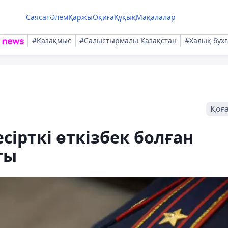
Саясат
Әлем
Қаржы
Оқиға
Құқық
Мақалалар
#Қазақмыс
#Салыстырмалы Қазақстан
#Халық бухг
Қоғ
сірткі өткізбек болған
ты