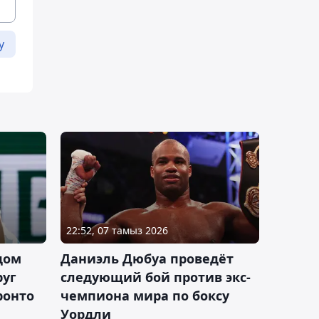
у
22:52, 07 тамыз 2026
дом
Даниэль Дюбуа проведёт
руг
следующий бой против экс-
ронто
чемпиона мира по боксу
Уордли