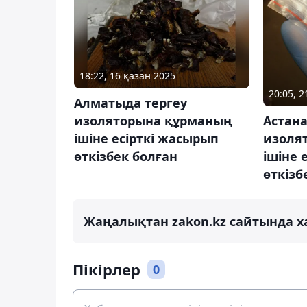
18:22, 16 қазан 2025
20:05, 
Алматыда тергеу
изоляторына құрманың
Астана
ішіне есірткі жасырып
изоля
өткізбек болған
ішіне 
өткізб
Жаңалықтан zakon.kz сайтында х
Пікірлер
0