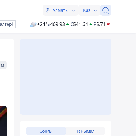
Алматы
Қаз
+24°
$
469.93
€
541.64
₽
5.71
алтері
ам
Соңғы
Танымал