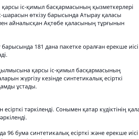
 қарсы іс-қимыл басқармасының қызметкерлері
с-шарасын өткізу барысында Атырау қаласы
умен айналысқан Ақтөбе қаласының тұрғынын
ту барысында 181 дана пакетке оралған ерекше иісі
ді.
 қылмысына қарсы іс-қимыл басқармасының
аларын жүргізу кезінде синтетикалық есірткі
дамды ұстады.
н есірткі тәркіленді. Сонымен қатар күдіктінің қал
әркіленді.
нда 96 бума синтетикалық есірткі және ерекше иісі