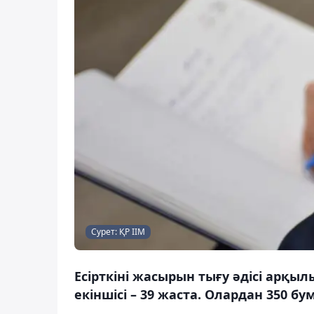
Сурет: ҚР ІІМ
Есірткіні жасырын тығу әдісі арқылы
екіншісі – 39 жаста. Олардан 350 бу