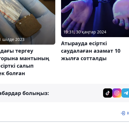
19:31, 30 қаңтар 2024
21 шілде 2023
Атырауда есірткі
саудалаған азамат 10
дағы тергеу
жылға сотталды
торына мантының
есірткі салып
ек болған
абардар болыңыз: