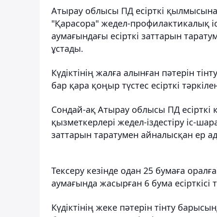
Атырау облысы ПД есірткі қылмысына
"Қарасора" жедел-профилактикалық і
аумағындағы есірткі заттарын тарат
ұстады.
Күдіктінің жалға алынған пәтерін тін
бар қара қоңыр түстес есірткі тәркілен
Сондай-ақ Атырау облысы ПД есірткі
қызметкерлері жедел-іздестіру іс-шар
заттарын таратумен айналысқан ер а
Тексеру кезінде одан 25 бумаға оралға
аумағында жасырған 6 бума есірткісі т
Күдіктінің жеке пәтерін тінту барысы