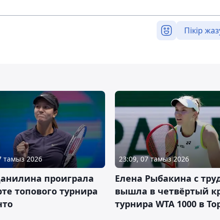
Пікір жаз
07 тамыз 2026
23:09, 07 тамыз 2026
Данилина проиграла
Елена Рыбакина с тру
рте топового турнира
вышла в четвёртый к
нто
турнира WTA 1000 в То