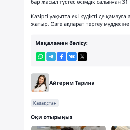
бар жасыл түстес өсімдік салынған 31 
Қазіргі уақытта екі күдікті де қамауғ
жатыр. Өзге ақпарат тергеу мүддесін
Мақаламен бөлісу:
Айгерим Тарина
Қазақстан
Оқи отырыңыз