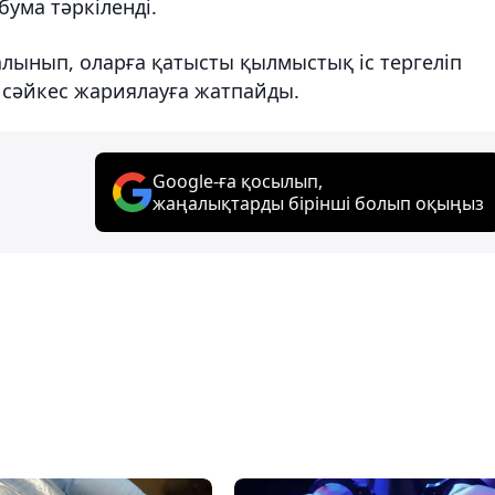
бума тәркіленді.
а алынып, оларға қатысты қылмыстық іс тергеліп
е сәйкес жариялауға жатпайды.
Google-ға қосылып,
жаңалықтарды бірінші болып оқыңыз