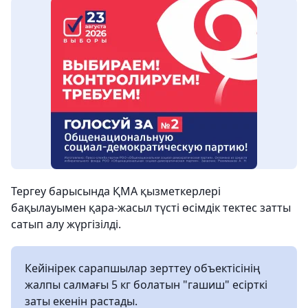
Тергеу барысында ҚМА қызметкерлері
бақылауымен қара-жасыл түсті өсімдік тектес затты
сатып алу жүргізілді.
Кейінірек сарапшылар зерттеу объектісінің
жалпы салмағы 5 кг болатын "гашиш" есірткі
заты екенін растады.