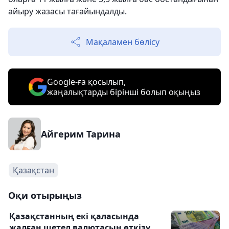
айыру жазасы тағайындалды.
Мақаламен бөлісу
Google-ға қосылып,
жаңалықтарды бірінші болып оқыңыз
Айгерим Тарина
Қазақстан
Оқи отырыңыз
Қазақстанның екі қаласында
жалған шетел валютасын өткізу