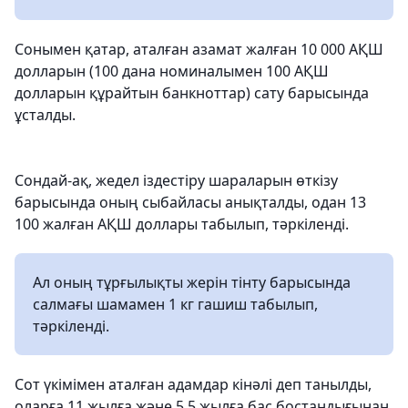
Сонымен қатар, аталған азамат жалған 10 000 АҚШ
долларын (100 дана номиналымен 100 АҚШ
долларын құрайтын банкноттар) сату барысында
ұсталды.
Сондай-ақ, жедел іздестіру шараларын өткізу
барысында оның сыбайласы анықталды, одан 13
100 жалған АҚШ доллары табылып, тәркіленді.
Ал оның тұрғылықты жерін тінту барысында
салмағы шамамен 1 кг гашиш табылып,
тәркіленді.
Сот үкімімен аталған адамдар кінәлі деп танылды,
оларға 11 жылға және 5,5 жылға бас бостандығынан