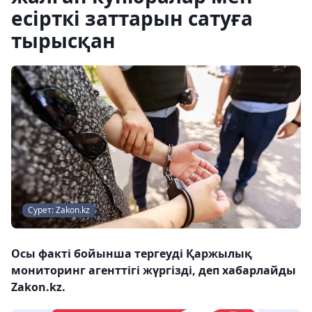
есірткі заттарын сатуға
тырысқан
Сурет: Zakon.kz
Осы факті бойынша тергеуді Қаржылық
мониторинг агенттігі жүргізді, деп хабарлайды
Zakon.kz.