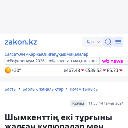
Қаз
Саясат
Әлем
Қаржы
Оқиға
Құқық
Мақалалар
#Референдум-2026
#Қазақстан мақтанышы
+30°
$
467.48
€
539.52
₽
5.73
Басты
Барлық жаңалықтар
Қоғам тынысы
Қоғам
11:55, 14 тамыз 2024
Шымкенттің екі тұрғыны
жалған купюралар мен