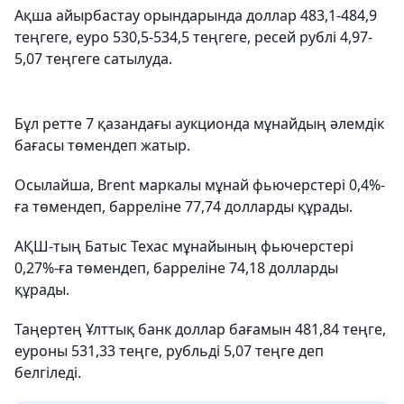
Ақша айырбастау орындарында доллар 483,1-484,9
теңгеге, еуро 530,5-534,5 теңгеге, ресей рублі 4,97-
5,07 теңгеге сатылуда.
Бұл ретте 7 қазандағы аукционда мұнайдың әлемдік
бағасы төмендеп жатыр.
Осылайша, Brent маркалы мұнай фьючерстері 0,4%-
ға төмендеп, барреліне 77,74 долларды құрады.
АҚШ-тың Батыс Техас мұнайының фьючерстері
0,27%-ға төмендеп, барреліне 74,18 долларды
құрады.
Таңертең Ұлттық банк доллар бағамын 481,84 теңге,
еуроны 531,33 теңге, рубльді 5,07 теңге деп
белгіледі.