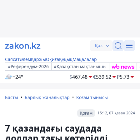
Қаз
Саясат
Әлем
Қаржы
Оқиға
Құқық
Мақалалар
#Референдум-2026
#Қазақстан мақтанышы
+24°
$
467.48
€
539.52
₽
5.73
Басты
Барлық жаңалықтар
Қоғам тынысы
Қоғам
15:12, 07 қазан 2024
7 қазандағы саудада
доллар тағы көтерілді