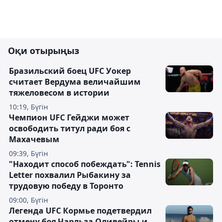
Оқи отырыңыз
Бразильский боец UFC Уокер
считает Вердума величайшим
тяжеловесом в истории
10:19, Бүгін
Чемпион UFC Гейджи может
освободить титул ради боя с
Махачевым
09:39, Бүгін
"Находит способ побеждать": Tennis
Letter похвалил Рыбакину за
трудовую победу в Торонто
09:00, Бүгін
Легенда UFC Кормье подетвердил
отмену боя Чарльза Оливейры и