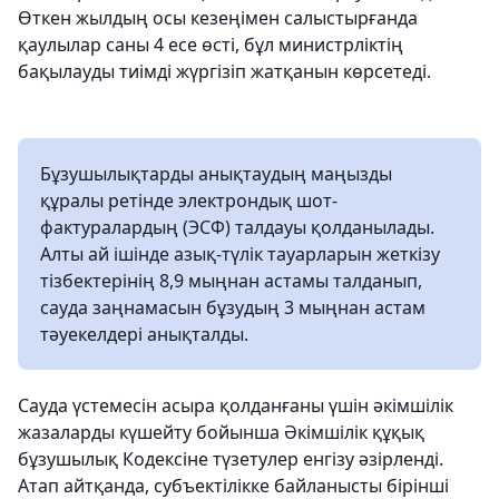
Өткен жылдың осы кезеңімен салыстырғанда
қаулылар саны 4 есе өсті, бұл министрліктің
бақылауды тиімді жүргізіп жатқанын көрсетеді.
Бұзушылықтарды анықтаудың маңызды
құралы ретінде электрондық шот-
фактуралардың (ЭСФ) талдауы қолданылады.
Алты ай ішінде азық-түлік тауарларын жеткізу
тізбектерінің 8,9 мыңнан астамы талданып,
сауда заңнамасын бұзудың 3 мыңнан астам
тәуекелдері анықталды.
Сауда үстемесін асыра қолданғаны үшін әкімшілік
жазаларды күшейту бойынша Әкімшілік құқық
бұзушылық Кодексіне түзетулер енгізу әзірленді.
Атап айтқанда, субъектілікке байланысты бірінші