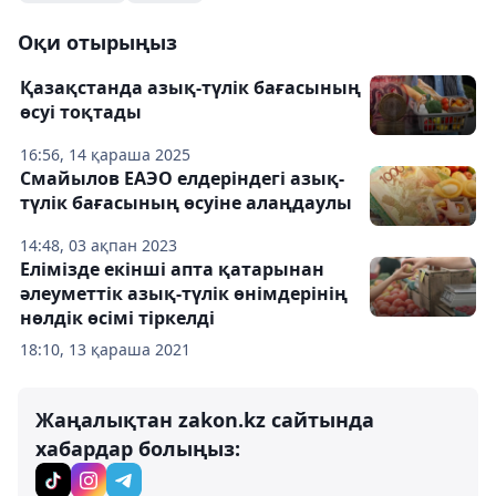
Оқи отырыңыз
Қазақстанда азық-түлік бағасының
өсуі тоқтады
16:56, 14 қараша 2025
Смайылов ЕАЭО елдеріндегі азық-
түлік бағасының өсуіне алаңдаулы
14:48, 03 ақпан 2023
Елімізде екінші апта қатарынан
әлеуметтік азық-түлік өнімдерінің
нөлдік өсімі тіркелді
18:10, 13 қараша 2021
Жаңалықтан zakon.kz сайтында
хабардар болыңыз: