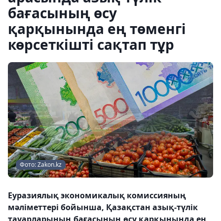
бағасының өсу
қарқынында ең төменгі
көрсеткішті сақтап тұр
Фото: Zakon.kz
Еуразиялық экономикалық комиссияның
мәліметтері бойынша, Қазақстан азық-түлік
тауарларының бағасының өсу қарқынында ең