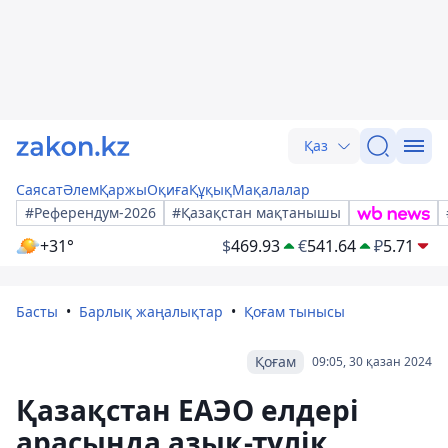
Қаз
Саясат
Әлем
Қаржы
Оқиға
Құқық
Мақалалар
#Референдум-2026
#Қазақстан мақтанышы
+31°
$
469.93
€
541.64
₽
5.71
Басты
Барлық жаңалықтар
Қоғам тынысы
Қоғам
09:05, 30 қазан 2024
Қазақстан ЕАЭО елдері
арасында азық-түлік