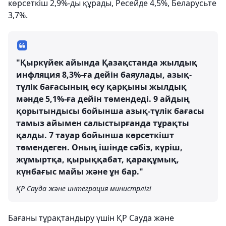
көрсеткіш 2,9%-ды құрады, Ресейде 4,5%, Беларусьте
3,7%.
"Қыркүйек айында Қазақстанда жылдық
инфляция 8,3%-ға дейін баяулады, азық-
түлік бағасының өсу қарқыны жылдық
мәнде 5,1%-ға дейін төмендеді. 9 айдың
қорытындысы бойынша азық-түлік бағасы
тамыз айымен салыстырғанда тұрақты
қалды. 7 тауар бойынша көрсеткішт
төмендеген. Оның ішінде сәбіз, күріш,
жұмыртқа, қырыққабат, қарақұмық,
күнбағыс майы және ұн бар."
ҚР Сауда және интеграция министрлігі
Бағаны тұрақтандыру үшін ҚР Сауда және