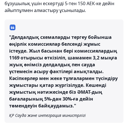
бұзушылық үшін ескертуді 5-тен 150 АЕК-ке дейін
айыппұлмен алмастыру ұсынылады.
"Делдалдық схемаларды тергеу бойынша
өңірлік комиссиялар белсенді жұмыс
істеуде. Жыл басынан бері комиссиялардың
1169 отырысы өткізіліп, шамамен 3,2 мыңға
жуық өнімсіз делдалдық пен сауда
үстемесін асыру фактілері анықталды.
Кәсіпкерлер мен жеке тұлғалармен түсіндіру
жұмыстары қатар жүргізілуде. Кешенді
жұмыстың нәтижесінде біз ӘМАТ-дың
бағаларының 5%-дан 30%-ға дейін
төмендеуін байқаудамыз."
ҚР Сауда және интеграция министрлігі