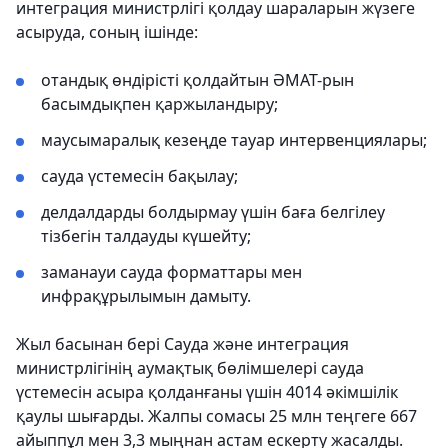
интеграция министрлігі қолдау шараларын жүзеге
асыруда, соның ішінде:
отандық өндірісті қолдайтын ӘМАТ-рын
басымдықпен қаржыландыру;
маусымаралық кезеңде тауар интервенциялары;
сауда үстемесін бақылау;
делдалдарды болдырмау үшін баға белгілеу
тізбегін талдауды күшейту;
заманауи сауда форматтары мен
инфрақұрылымын дамыту.
Жыл басынан бері Сауда және интеграция
министрлігінің аумақтық бөлімшелері сауда
үстемесін асыра қолданғаны үшін 4014 әкімшілік
қаулы шығарды. Жалпы сомасы 25 млн теңгеге 667
айыппұл мен 3,3 мыңнан астам ескерту жасалды.