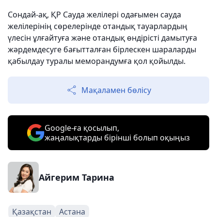
Сондай-ақ, ҚР Сауда желілері одағымен сауда
желілерінің сөрелерінде отандық тауарлардың
үлесін ұлғайтуға және отандық өндірісті дамытуға
жәрдемдесуге бағытталған бірлескен шараларды
қабылдау туралы меморандумға қол қойылды.
Мақаламен бөлісу
Google-ға қосылып,
жаңалықтарды бірінші болып оқыңыз
Айгерим Тарина
Қазақстан
Астана