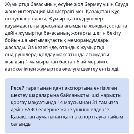
Жұмыртқа бағасының өсуіне жол бермеу үшін Сауда
және интеграция министрлігі мен Қазақстан Құс
өсірушілер одағы, Жұмыртқа өндірушілер
қауымдастығы арасында ағымдағы жылдың соңына
дейін жұмыртқа бағасының жоғарғы шегін бекіту
бойынша ынтымақтастық меморандумдары
жасалды. Өз кезегінде, отандық жұмыртқа
өндірушілерді қолдау мақсатында ағымдағы
жылдың 1 мамырынан бастап 6 ай мерзімге
автокөлікпен жұмыртқа әкелуге шектеу енгізілді.
Ресей тарапынан қант экспортына енгізілген
шектеу шараларына байланысты ішкі нарықты
қорғау мақсатында 14 маусымнан 31 тамызға
дейін ЕАЭО елдеріне және үшінші елдерге
Қазақстан аумағынан қант экспорттауға тыйым
салынды.