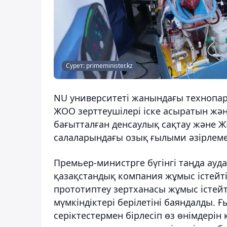
Сурет: primeminister.kz
NU университеті жанындағы технопар
ЖОО зерттеушілері іске асыратын ж
бағытталған денсаулық сақтау және Ж
салаларындағы озық ғылыми әзірлем
Премьер-министрге бүгінгі таңда ау
қазақстандық компания жұмыс істейті
прототиптеу зертханасы жұмыс істей
мүмкіндіктері берілетіні баяндалды
серіктестермен бірлесіп өз өнімдерін