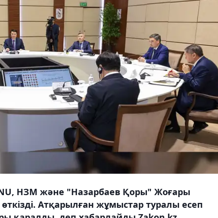
NU, НЗМ және "Назарбаев Қоры" Жоғары
өткізді. Атқарылған жұмыстар туралы есеп
ры қаралды, деп хабарлайды Zakon.kz.