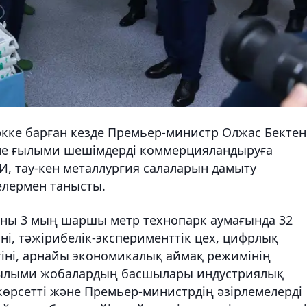
кке барған кезде Премьер-министр Олжас Бектен
әне ғылыми шешімдерді коммерцияландыруға
И, тау-кен металлургия салаларын дамыту
елермен танысты.
даны 3 мың шаршы метр технопарк аумағында 32
ні, тәжірибелік-эксперименттік цех, цифрлық
тіні, арнайы экономикалық аймақ режимінің
. Ғылыми жобалардың басшылары индустриялық
 көрсетті және Премьер-министрдің әзірлемелерді