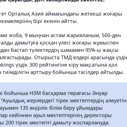
тет Орталық Азия аймағындағы жетекші жоғары
кемелерінің бірі екенін айтты.
ыми жоба, 9 мыңнан астам жарияланым, 500-ден
талды дамытуға қосқан үлесі жоғары жұмыспен
дан бастап түлектердің шамамен 95%-ы жақсы
лғастырады. Отырыста ТМД елдері арасында үздік
nkings үздік 300 рейтингіне кіру мақсатына қол
н тиімділігін арттыру бойынша тәсілдер айтылды.
ері бойынша НЗМ басқарма төрағасы Әнуар
а "Ауылдық жерлердегі тірек мектептердің әлеуетін
уымен 135 өңірлік білім беру ұйымдары
лар кейіннен ауыл мектептерінің директоры
ы 200 тірек мектепті дамыту жоспарлануда.