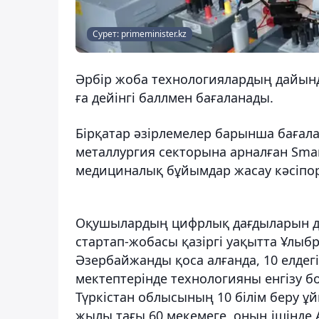
Сурет: primeminister.kz
Әрбір жоба технологиялардың дайынд
ға дейінгі баллмен бағаланады.
Бірқатар әзірлемелер барынша бағалан
металлургия секторына арналған Smart
медициналық бұйымдар жасау кәсіпо
Оқушылардың цифрлық дағдыларын да
стартап-жобасы қазіргі уақытта Ұлыбр
Әзербайжанды қоса алғанда, 10 елдегі
мектептерінде технологияны енгізу б
Түркістан облысының 10 білім беру ұ
жылы тағы 60 мекемеге, оның ішінде