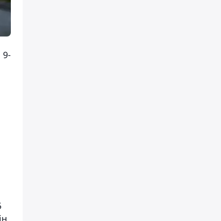
 9-
5
ін