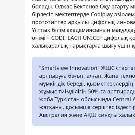
болады. Олжас Бектенов Оқу-ағарту м
бірлесіп мектептерде Codiplay әзірле
прототиптер арқылы цифрлық инновац
Ұлттық білім академиясының мақұлда
өнімі – CODITEACH UNICEF цифрлық қоға
халықаралық нарықтарға шығу үшін қ
"Smartview Innovation" ЖШС старта
арттыруға бағытталған. Жаңа техно
мүмкіндік береді, қызметкерлердің
жұмыс тиімділігін 50%-ға арттырад
жоба Түркістан облысында Central 
жатқаны, қосымша серіктес іздесті
Австралия және АҚШ сияқты халық