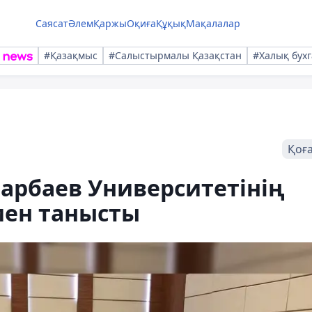
Саясат
Әлем
Қаржы
Оқиға
Құқық
Мақалалар
#Қазақмыс
#Салыстырмалы Қазақстан
#Халық бухг
Қоғ
арбаев Университетінің
ен танысты