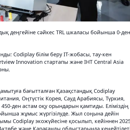
ық деңгейіне сәйкес TRL шкаласы бойынша 0-ден
ды: Codiplay білім беру IT-жобасы, тау-кен
view Innovation стартапы және IHT Central Asia
рны.
мытуға бағытталған Қазақстандық Codiplay
итания, Оңтүстік Корея, Сауд Арабиясы, Түркия,
 450-ден астам оқу орындарын қамтиды. Еліміздің
ойынша жұмыс жүргізілуде. Жыл соңына дейін
йымы Codiplay экожүйесіне қосылып, кейіннен 202
 Ақтөбе және Қарағанды облыстарында кеңейтілет