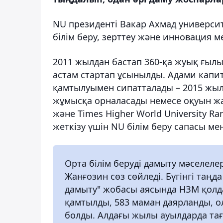
NU президенті Вакар Ахмад универси
білім беру, зерттеу және инновация ме
2011 жылдан бастап 360-қа жуық ғыл
астам стартап ұсынылды. Адами капи
қамтылуымен сипатталады – 2015 жыл
жұмысқа орналасады немесе оқуын жа
және Times Higher World University Ra
жеткізу үшін NU білім беру сапасы ме
Орта білім беруді дамыту мәселел
Жанғозин сөз сөйледі. Бүгінгі таңд
дамыту" жобасы аясында НЗМ қолда
қамтылды, 583 маман даярланды, о
болды. Алдағы жылы ауылдарда тағ