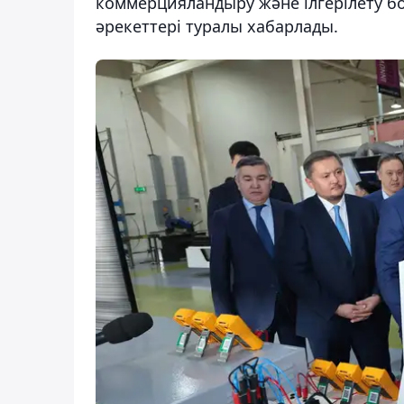
коммерцияландыру және ілгерілету бо
әрекеттері туралы хабарлады.