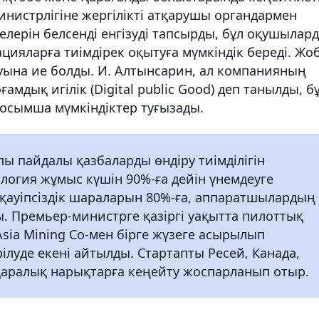
инистрлігіне жергілікті атқарушы органдармен
мелерін белсенді енгізуді тапсырды, бұл оқушылар
ияларға тиімдірек оқытуға мүмкіндік береді. Жо
уына ие болды. И. Алтынсарин, ал компанияның
мдық игілік (Digital public Good) деп танылды, б
осымша мүмкіндіктер туғызады.
пы пайдалы қазбаларды өндіру тиімділігін
логия жұмыс күшін 90%-ға дейін үнемдеуге
 қауіпсіздік шараларын 80%-ға, аппаратшылардың
ы. Премьер-министрге қазіргі уақытта пилоттық
Asia Mining Co-мен бірге жүзеге асырылып
рілуде екені айтылды. Стартапты Ресей, Канада,
аралық нарықтарға кеңейту жоспарланып отыр.