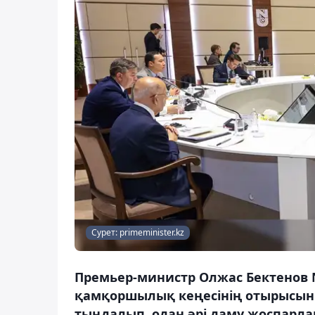
Сурет: primeminister.kz
Премьер-министр Олжас Бектенов 
қамқоршылық кеңесінің отырысын 
тыңдалып, одан әрі даму жоспарла