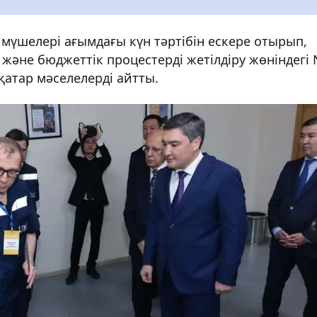
мүшелері ағымдағы күн тәртібін ескере отырып,
к және бюджеттік процестерді жетілдіру жөніндегі
атар мәселелерді айтты.