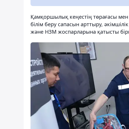
Қамқоршылық кеңестің төрағасы мен 
білім беру сапасын арттыру, әкімшілі
және НЗМ жоспарларына қатысты бірқ