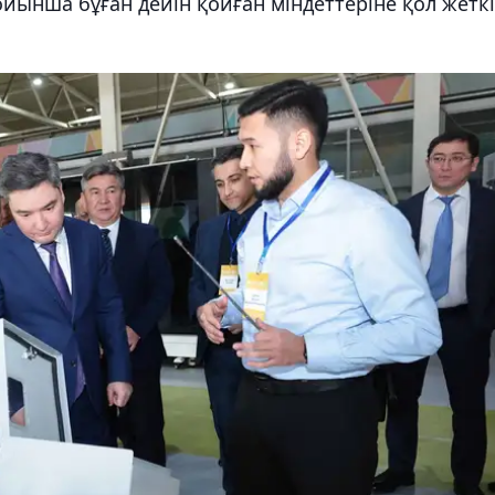
йынша бұған дейін қойған міндеттеріне қол жеткі