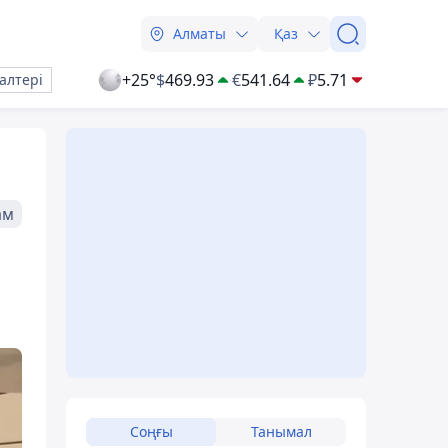
Алматы
Қаз
+25°
$
469.93
€
541.64
₽
5.71
алтері
ам
Соңғы
Танымал