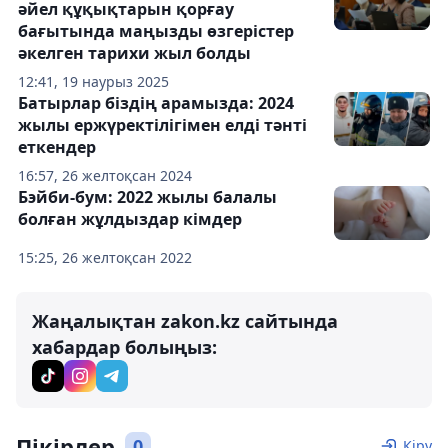
әйел құқықтарын қорғау
бағытында маңызды өзгерістер
әкелген тарихи жыл болды
12:41, 19 наурыз 2025
Батырлар біздің арамызда: 2024
жылы ержүректілігімен елді тәнті
еткендер
16:57, 26 желтоқсан 2024
Бэйби-бум: 2022 жылы балалы
болған жұлдыздар кімдер
15:25, 26 желтоқсан 2022
Жаңалықтан zakon.kz сайтында
хабардар болыңыз:
Пікірлер
0
Кіру