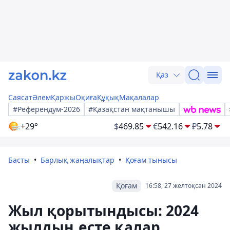
Қаз
Саясат
Әлем
Қаржы
Оқиға
Құқық
Мақалалар
#Референдум-2026
#Қазақстан мақтанышы
+29°
$
469.85
€
542.16
₽
5.78
Басты
Барлық жаңалықтар
Қоғам тынысы
Қоғам
16:58, 27 желтоқсан 2024
Жыл қорытындысы: 2024
жылдың есте қалар