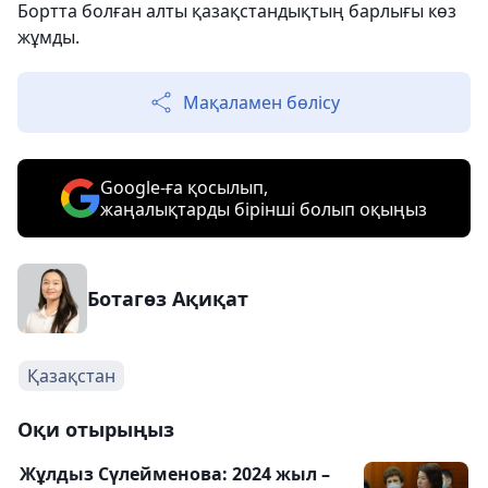
Бортта болған алты қазақстандықтың барлығы көз
жұмды.
Мақаламен бөлісу
Google-ға қосылып,
жаңалықтарды бірінші болып оқыңыз
Ботагөз Ақиқат
Қазақстан
Оқи отырыңыз
Жұлдыз Сүлейменова: 2024 жыл –