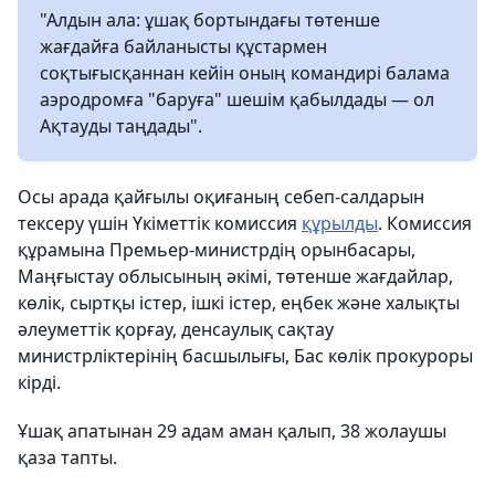
"Алдын ала: ұшақ бортындағы төтенше
жағдайға байланысты құстармен
соқтығысқаннан кейін оның командирі балама
аэродромға "баруға" шешім қабылдады — ол
Ақтауды таңдады".
Осы арада қайғылы оқиғаның себеп-салдарын
тексеру үшін Үкіметтік комиссия
құрылды
. Комиссия
құрамына Премьер-министрдің орынбасары,
Маңғыстау облысының әкімі, төтенше жағдайлар,
көлік, сыртқы істер, ішкі істер, еңбек және халықты
әлеуметтік қорғау, денсаулық сақтау
министрліктерінің басшылығы, Бас көлік прокуроры
кірді.
Ұшақ апатынан 29 адам аман қалып, 38 жолаушы
қаза тапты.