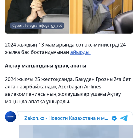
Сурет: Telegram/Jogargy_sot
2024 жылдың 13 мамырында сот экс-министрді 24
жылға бас бостандығынан
айырды.
Ақтау маңындағы ұшақ апаты
2024 жылғы 25 желтоқсанда, Бакуден Грозныйға бет
алған әзірбайжандық Azerbaijan Airlines
авиакомпаниясының жолаушылар ұшағы Ақтау
маңында апатқа ұшырады.