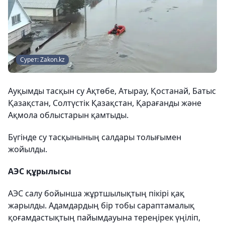
Сурет: Zakon.kz
Ауқымды тасқын су Ақтөбе, Атырау, Қостанай, Батыс
Қазақстан, Солтүстік Қазақстан, Қарағанды және
Ақмола облыстарын қамтыды.
Бүгінде су тасқынының салдары толығымен
жойылды.
АЭС құрылысы
АЭС салу бойынша жұртшылықтың пікірі қақ
жарылды. Адамдардың бір тобы сараптамалық
қоғамдастықтың пайымдауына тереңірек үңіліп,