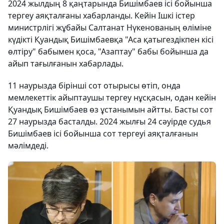
2024 жылдың 8 қаңтарында Бишімбаев ісі бойынша
тергеу аяқталғаны хабарланды. Кейін Ішкі істер
министрлігі жұбайы Салтанат Нүкенованың өліміне
күдікті Қуандық Бишімбаевқа "Аса қатыгездікпен кісі
өлтіру" бабымен қоса, "Азаптау" бабы бойынша да
айып тағылғанын хабарлады.
11 наурызда бірінші сот отырысы өтіп, онда
мемлекеттік айыптаушы тергеу нұсқасын, одан кейін
Қуандық Бишімбаев өз ұстанымын айтты. Басты сот
27 наурызда басталды. 2024 жылғы 24 сәуірде судья
Бишімбаев ісі бойынша сот тергеуі аяқталғанын
мәлімдеді.