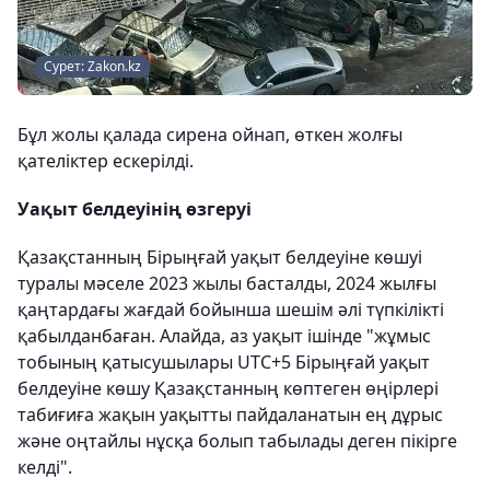
Сурет: Zakon.kz
Бұл жолы қалада сирена ойнап, өткен жолғы
қателіктер ескерілді.
Уақыт белдеуінің өзгеруі
Қазақстанның Бірыңғай уақыт белдеуіне көшуі
туралы мәселе 2023 жылы басталды, 2024 жылғы
қаңтардағы жағдай бойынша шешім әлі түпкілікті
қабылданбаған. Алайда, аз уақыт ішінде "жұмыс
тобының қатысушылары UTC+5 Бірыңғай уақыт
белдеуіне көшу Қазақстанның көптеген өңірлері
табиғиға жақын уақытты пайдаланатын ең дұрыс
және оңтайлы нұсқа болып табылады деген пікірге
келді".