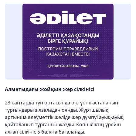
Алматыдағы жойқын жер сілкінісі
23 қаңтарда түн ортасында оңтүстік астананың
тұрғындары зілзаладан оянды. Жұртшылық
артынша әлеуметтік желіде жер дүмпуі ауық-ауық
қайталанып тұрғанын жазды. Көпшіліктің үрейін
алған сілкініс 5 баллға бағаланды.