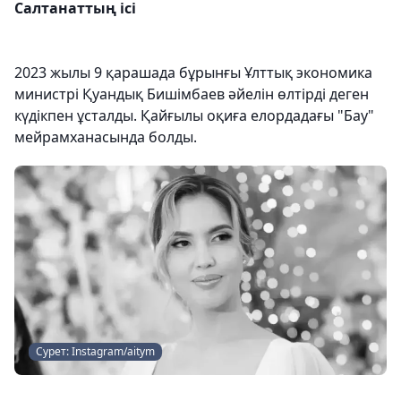
Салтанаттың ісі
2023 жылы 9 қарашада бұрынғы Ұлттық экономика
министрі Қуандық Бишімбаев әйелін өлтірді деген
күдікпен ұсталды. Қайғылы оқиға елордадағы "Бау"
мейрамханасында болды.
Сурет: Instagram/aitym