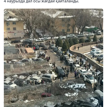
4 наурызда дәл осы жағдай қайталанды.