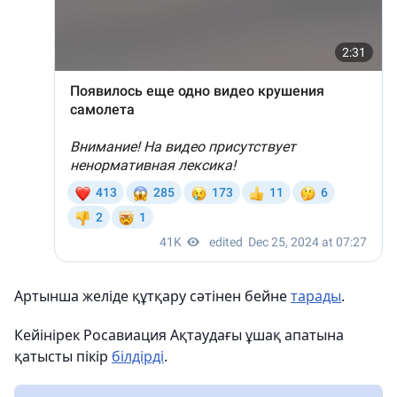
Артынша желіде құтқару сәтінен бейне
тарады
.
Кейінірек Росавиация Ақтаудағы ұшақ апатына
қатысты пікір
білдірді
.