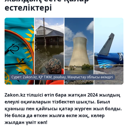
естеліктері
Сурет: Zakon.kz, ҚР ТЖМ, pixabay, Маңғыстау облысы әкімдігі
Zakon.kz тілшісі өтіп бара жатқан 2024 жылдың
елеулі оқиғаларын тізбектеп шықты. Биыл
қуаныш пен қайғысы қатар жүрген жыл болды.
Не болса да өткен жылға өкпе жоқ, келер
жылдан үміт көп!