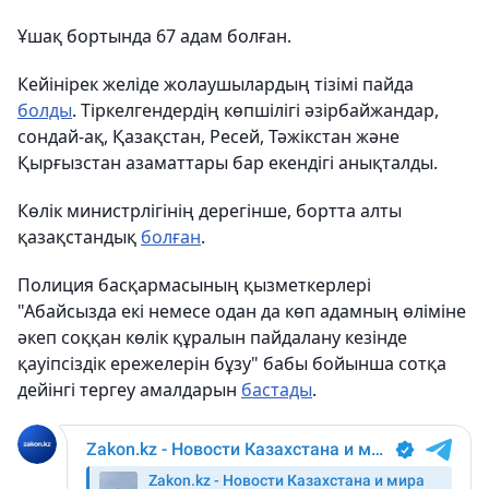
Ұшақ бортында 67 адам болған.
Кейінірек желіде жолаушылардың тізімі пайда
болды
. Тіркелгендердің көпшілігі әзірбайжандар,
сондай-ақ, Қазақстан, Ресей, Тәжікстан және
Қырғызстан азаматтары бар екендігі анықталды.
Көлік министрлігінің дерегінше, бортта алты
қазақстандық
болған
.
Полиция басқармасының қызметкерлері
"Абайсызда екі немесе одан да көп адамның өліміне
әкеп соққан көлік құралын пайдалану кезінде
қауіпсіздік ережелерін бұзу" бабы бойынша сотқа
дейінгі тергеу амалдарын
бастады
.