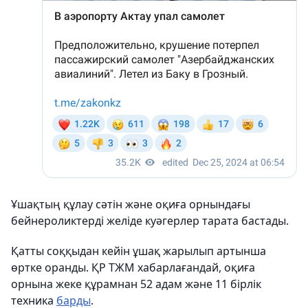
Ұшақтың құлау сәтін және оқиға орнындағы
бейнероликтерді желіде куәгерлер тарата бастады.
Қатты соққыдан кейін ұшақ жарылып артынша
өртке оранды. ҚР ТЖМ хабарлағандай, оқиға
орнына жеке құрамнан 52 адам және 11 бірлік
техника
барды
.