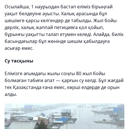
Осылайша, 1 наурыздан бастап еліміз бірыңғай
уақыт белдеуіне ауысты. Халық арасында бұл
шешімге қарсы келгендер де табылды. Жыл бойы
дерлік, халық жаппай петицияға қол қойып,
бұрынғы уақытты талап етумен келеді. Алайда, билік
басындағылар бұл жөнінде шешім қабылдауға
асығар емес.
Су тасқыны
Елімізге ағымдағы жылы соңғы 80 жыл бойы
болмаған табиғи апат — қарғын су келді. Бұл жағдай
тек Қазақстанда ғана емес, көрші елдерде де орын
алды.