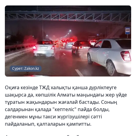
Сурет: Zakon.kz
Оқиға кезінде ТЖД халықты қанша дүрлікпеуге
шақырса да, көпшілік Алматы маңындағы жер үйде
тұратын жақындарын жағалай бастады. Соның
салдарынан қалада "кептеліс" пайда болды,
дегенмен мұны такси жүргізушілері сәтті
пайдаланып, қалталарын қампитты.