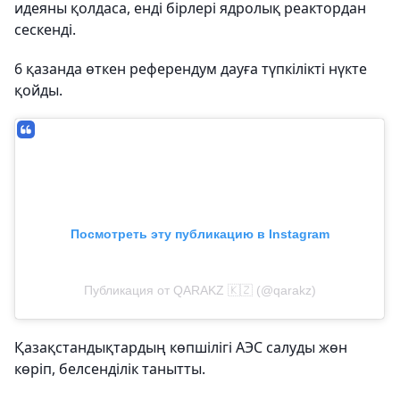
идеяны қолдаса, енді бірлері ядролық реактордан
сескенді.
6 қазанда өткен референдум дауға түпкілікті нүкте
қойды.
Посмотреть эту публикацию в Instagram
Публикация от QARAKZ 🇰🇿 (@qarakz)
Қазақстандықтардың көпшілігі АЭС салуды жөн
көріп, белсенділік танытты.