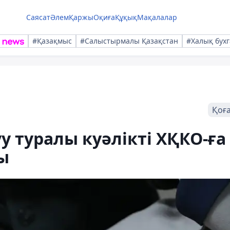
Саясат
Әлем
Қаржы
Оқиға
Құқық
Мақалалар
#Қазақмыс
#Салыстырмалы Қазақстан
#Халық бухг
Қоғ
у туралы куәлікті ХҚКО-ға
ы