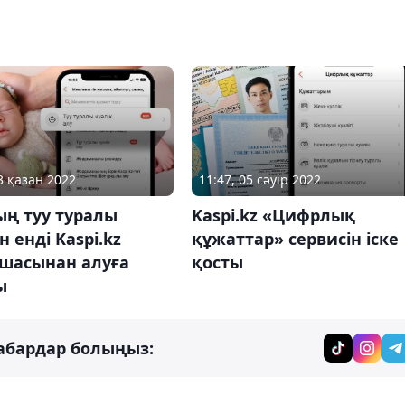
3 қазан 2022
11:47, 05 сәуір 2022
ың туу туралы
Kaspi.kz «Цифрлық
н енді Kaspi.kz
құжаттар» сервисін іске
шасынан алуға
қосты
ы
абардар болыңыз: