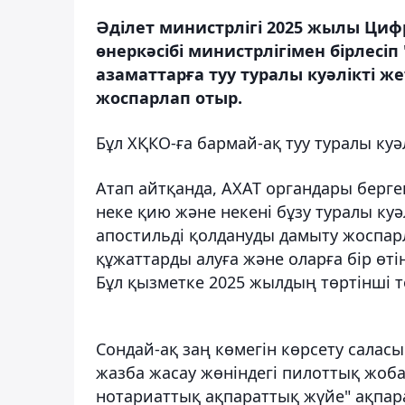
Әділет министрлігі 2025 жылы Ци
өнеркәсібі министрлігімен бірлесі
азаматтарға туу туралы куәлікті 
жоспарлап отыр.
Бұл ХҚКО-ға бармай-ақ туу туралы куәл
Атап айтқанда, АХАТ органдары берге
неке қию және некені бұзу туралы к
апостильді қолдануды дамыту жоспарл
құжаттарды алуға және оларға бір өті
Бұл қызметке 2025 жылдың төртінші т
Сондай-ақ заң көмегін көрсету салас
жазба жасау жөніндегі пилоттық жоба
нотариаттық ақпараттық жүйе" ақпара