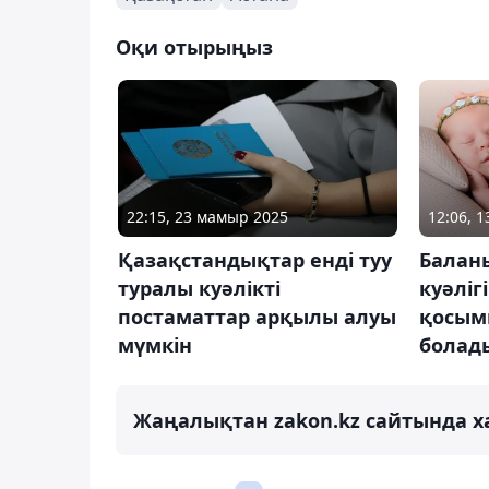
Оқи отырыңыз
22:15, 23 мамыр 2025
12:06, 1
Қазақстандықтар енді туу
Балан
туралы куәлікті
куәлігі
постаматтар арқылы алуы
қосым
мүмкін
болад
Жаңалықтан zakon.kz сайтында х