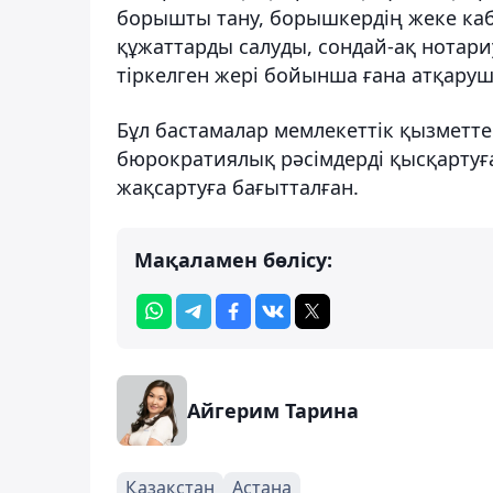
борышты тану, борышкердің жеке каб
құжаттарды салуды, сондай-ақ нотари
тіркелген жері бойынша ғана атқару
Бұл бастамалар мемлекеттік қызметте
бюрократиялық рәсімдерді қысқартуғ
жақсартуға бағытталған.
Мақаламен бөлісу:
Айгерим Тарина
Қазақстан
Астана