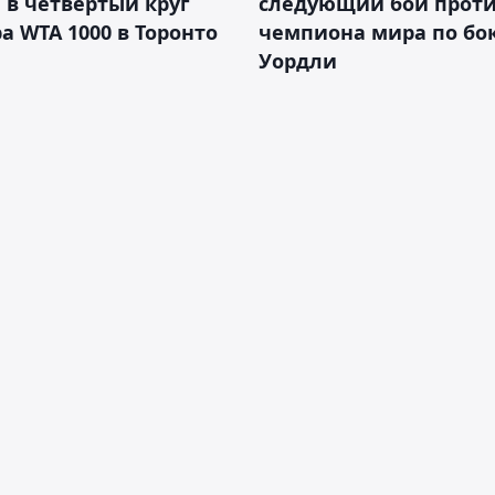
в четвёртый круг
следующий бой против
а WTA 1000 в Торонто
чемпиона мира по бо
Уордли