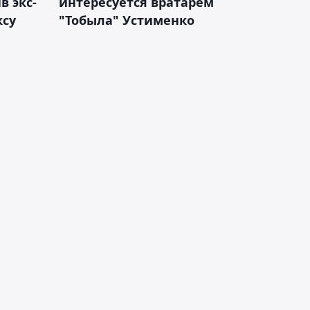
 экс-
интересуется вратарём
ксу
"Тобыла" Устименко