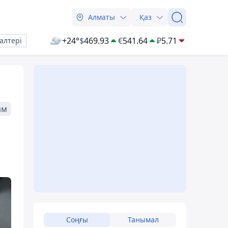
Алматы
Қаз
+24°
$
469.93
€
541.64
₽
5.71
алтері
ам
Соңғы
Танымал