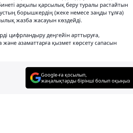
инеті арқылы қарсылық беру туралы растайтын
устың борышкердің (жеке немесе заңды тұлға)
шылық жазба жасауын көздейді.
рді цифрландыру деңгейін арттыруға,
а және азаматтарға қызмет көрсету сапасын
Google-ға қосылып,
жаңалықтарды бірінші болып оқыңыз