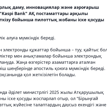
фрлық даму, инновациялар және аэроғарыш
п "Kaspi Bank" АҚ постаматтары арқылы
жеткізу бойынша пилоттық жобаны іске қосуды
ік алуға мүмкіндік береді.
н электронды құжаттар бойынша – туу, қайтыс бол
уәліктер мен анықтамалар бойынша электрондық
ануда. Жаңа өзгерістер азаматтарға аталған
ніш шеңберінде апостиль қоюға мүмкіндік береді.
оқсанында қол жеткізілетін болады.
ында Әділет министрлігі 2025 жылы Атқарушылық
ны іске қосуды жоспарлап отыр, ол "Бірыңғай
ттық жүйесіне талаптардың даусыз екендігі және