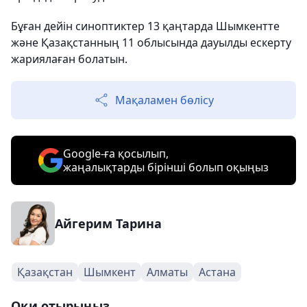
Бұған дейін синоптиктер 13 қаңтарда Шымкентте
және Қазақстанның 11 облысында дауылды ескерту
жариялаған болатын.
Мақаламен бөлісу
Google-ға қосылып,
жаңалықтарды бірінші болып оқыңыз
Айгерим Тарина
Қазақстан
Шымкент
Алматы
Астана
Оқи отырыңыз