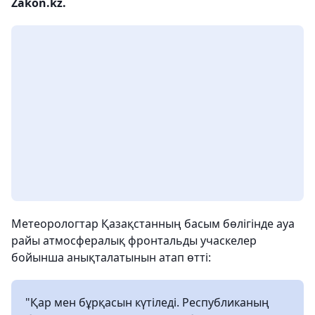
Zakon.kz.
Метеорологтар Қазақстанның басым бөлігінде ауа
райы атмосфералық фронтальды учаскелер
бойынша анықталатынын атап өтті:
"Қар мен бұрқасын күтіледі. Республиканың