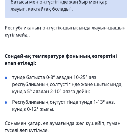
батысы мен оңтүстігінде жаңбыр мен қар
жауып, көктайғақ болады".
Республиканың оңтүстік-шығысында жауын-шашын
күтілмейді.
Сондай-ақ температура фонының өзгеретіні
атап өтіледі:
түнде батыста 0-8° аяздан 10-25° аяз
республиканың солтүстігінде және шығысында,
күндіз 5° аяздан 2-10° аязға дейін;
Республиканың оңтүстігінде түнде 1-13° аяз,
күндіз 0-12° жылы.
Сонымен қатар, ел аумағында жел күшейіп, тұман
түседі деп күтілуде.