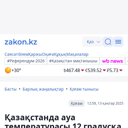
Қаз
Саясат
Әлем
Қаржы
Оқиға
Құқық
Мақалалар
#Референдум-2026
#Қазақстан мақтанышы
+30°
$
467.48
€
539.52
₽
5.73
Басты
Барлық жаңалықтар
Қоғам тынысы
Қоғам
12:58, 13 қаңтар 2025
Қазақстанда ауа
температурасы 12 градусқа