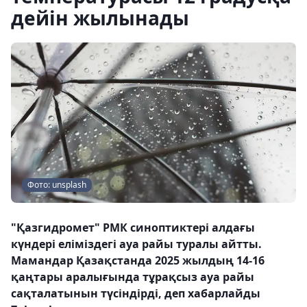
дейін жылынады
Фото: unsplash
"Қазгидромет" РМК синоптиктері алдағы
күндері еліміздегі ауа райы туралы айтты.
Мамандар Қазақстанда 2025 жылдың 14-16
қаңтары аралығында тұрақсыз ауа райы
сақталатынын түсіндірді, деп хабарлайды