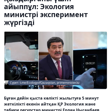
айыппұл: Экология
министрі эксперимент
жүргізді
Сурет: t.me/EcologyofQazaqstan, primeminister.kz
Бұған дейін қыста көлікті жылытуға 5 минут
жеткілікті екенін айтқан ҚР Экология және
табиғи ресурстар министрі Ерлан Нысанбаев