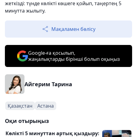
жеткізді: түнде көлікті көшеге қойып, таңертең 5
минутта жылыту.
Мақаламен бөлісу
Google-ға қосылып,
жаңалықтарды бірінші болып оқыңыз
Айгерим Тарина
Қазақстан
Астана
Оқи отырыңыз
Көлікті 5 минуттан артық қыздыру: