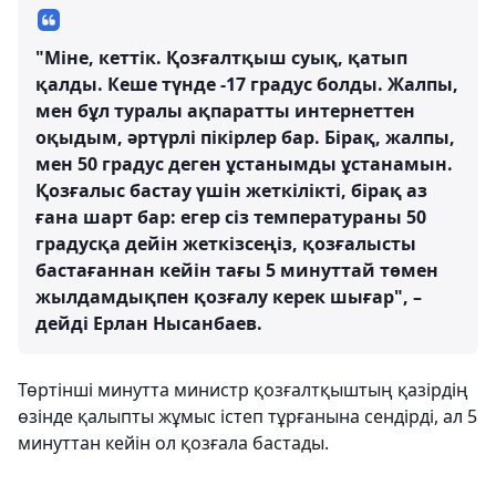
"Міне, кеттік. Қозғалтқыш суық, қатып
қалды. Кеше түнде -17 градус болды. Жалпы,
мен бұл туралы ақпаратты интернеттен
оқыдым, әртүрлі пікірлер бар. Бірақ, жалпы,
мен 50 градус деген ұстанымды ұстанамын.
Қозғалыс бастау үшін жеткілікті, бірақ аз
ғана шарт бар: егер сіз температураны 50
градусқа дейін жеткізсеңіз, қозғалысты
бастағаннан кейін тағы 5 минуттай төмен
жылдамдықпен қозғалу керек шығар", –
дейді Ерлан Нысанбаев.
Төртінші минутта министр қозғалтқыштың қазірдің
өзінде қалыпты жұмыс істеп тұрғанына сендірді, ал 5
минуттан кейін ол қозғала бастады.