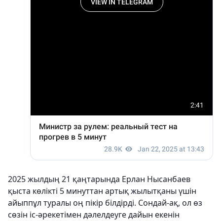
2025 жылдың 21 қаңтарында Ерлан Нысанбаев
қыста көлікті 5 минуттан артық жылытқаны үшін
айыппұл туралы оң пікір білдірді. Сондай-ақ, ол өз
сөзін іс-әрекетімен дәлелдеуге дайын екенін