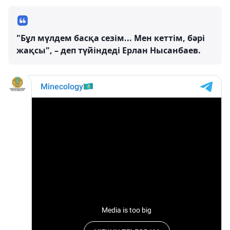
"Бұл мүлдем басқа сезім... Мен кеттім, бәрі
жақсы", – деп түйіндеді Ерлан Нысанбаев.