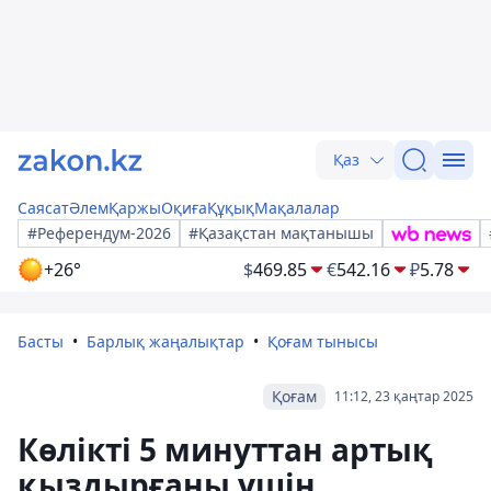
Қаз
Саясат
Әлем
Қаржы
Оқиға
Құқық
Мақалалар
#Референдум-2026
#Қазақстан мақтанышы
+26°
$
469.85
€
542.16
₽
5.78
Басты
Барлық жаңалықтар
Қоғам тынысы
Қоғам
11:12, 23 қаңтар 2025
Көлікті 5 минуттан артық
қыздырғаны үшін