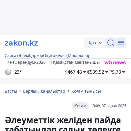
Қаз
Саясат
Әлем
Қаржы
Оқиға
Құқық
Мақалалар
#Референдум-2026
#Қазақстан мақтанышы
+23°
$
467.48
€
539.52
₽
5.73
Басты
Барлық жаңалықтар
Қоғам тынысы
Қоғам
13:09, 07 ақпан 2025
Әлеуметтік желіден пайда
табатындар салық төлеуге