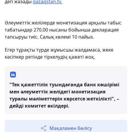
деп жазады
qazaqstan.tv.
Әлеуметтік желілерде монетизация арқылы табыс
табатындар 270.00 нысаны бойынша декларация
тапсыруы тиіс. Салық көлемі 10 пайыз.
Егер тұрақты түрде жұмысшы жалдамаса, жеке
кәсіпкер ретінде тіркелудің қажеті жоқ.
"Тек қажеттілік туындағанда банк көшірімі
мен әлеуметтік желідегі монетизация
туралы мәліметтерін көрсетсе жеткілікті", –
дейді комитет өкілдері.
Мақаламен бөлісу