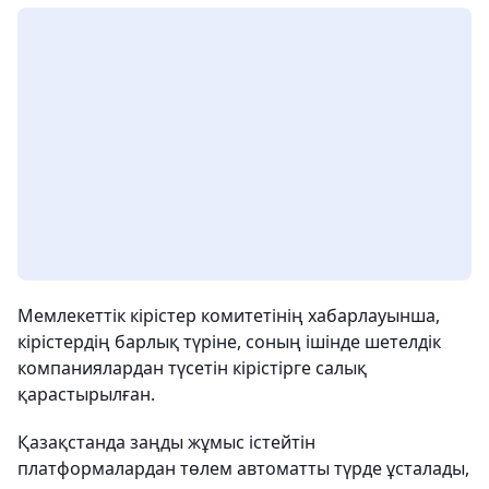
Мемлекеттік кірістер комитетінің хабарлауынша,
кірістердің барлық түріне, соның ішінде шетелдік
компаниялардан түсетін кірістірге салық
қарастырылған.
Қазақстанда заңды жұмыс істейтін
платформалардан төлем автоматты түрде ұсталады,