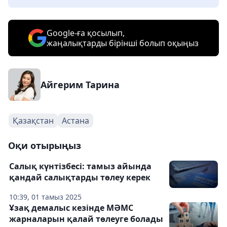
Google-ға қосылып,
жаңалықтарды бірінші болып оқыңыз
Айгерим Тарина
Қазақстан
Астана
Оқи отырыңыз
Салық күнтізбесі: тамыз айында
қандай салықтарды төлеу керек
10:39, 01 тамыз 2025
Ұзақ демалыс кезінде МӘМС
жарналарын қалай төлеуге болады