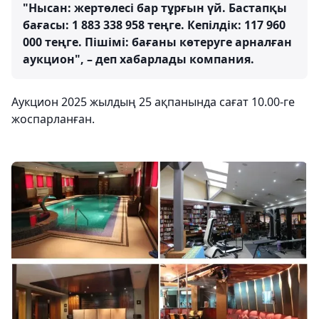
"Нысан: жертөлесі бар тұрғын үй. Бастапқы
бағасы: 1 883 338 958 теңге. Кепілдік: 117 960
000 теңге. Пішімі: бағаны көтеруге арналған
аукцион", – деп хабарлады компания.
Аукцион 2025 жылдың 25 ақпанында сағат 10.00-ге
жоспарланған.