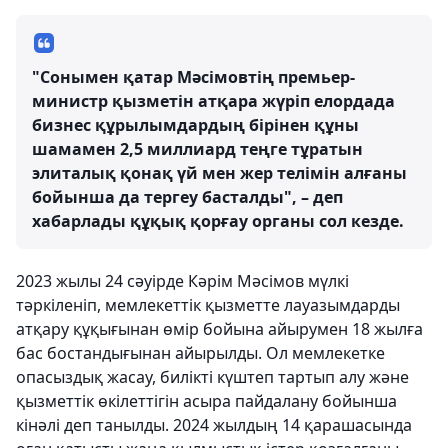
"Сонымен қатар Мәсімовтің премьер-
министр қызметін атқара жүріп елордада
бизнес құрылымдардың бірінен құны
шамамен 2,5 миллиард теңге тұратын
элиталық қонақ үй мен жер телімін алғаны
бойынша да тергеу басталды", – деп
хабарлады құқық қорғау органы сол кезде.
2023 жылы 24 сәуірде Кәрім Мәсімов мүлкі
тәркіленіп, мемлекеттік қызметте лауазымдарды
атқару құқығынан өмір бойына айырумен 18 жылға
бас бостандығынан айырылды. Ол мемлекетке
опасыздық жасау, билікті күштеп тартып алу және
қызметтік өкілеттігін асыра пайдалану бойынша
кінәлі деп танылды. 2024 жылдың 14 қарашасында