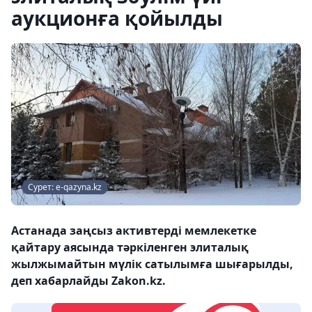
аукционға қойылды
Сурет: e-qazyna.kz
Астанада заңсыз активтерді мемлекетке
қайтару аясында тәркіленген элиталық
жылжымайтын мүлік сатылымға шығарылды,
деп хабарлайды Zakon.kz.