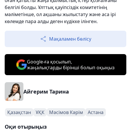
оған қатысты жаңа қылмыстық істер қозғалғаны
белгілі болды. Ұлттық қауіпсіздік комитетінің
мәліметінше, ол ақшаны жылыстату және аса ірі
көлемде пара алды деген күдікке ілінген.
Мақаламен бөлісу
Google-ға қосылып,
жаңалықтарды бірінші болып оқыңыз
Айгерим Тарина
Қазақстан
ҰҚК
Мәсімов Кәрім
Астана
Оқи отырыңыз