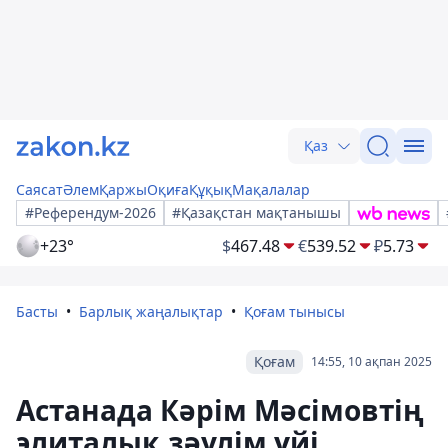
Қаз
Саясат
Әлем
Қаржы
Оқиға
Құқық
Мақалалар
#Референдум-2026
#Қазақстан мақтанышы
+23°
$
467.48
€
539.52
₽
5.73
Басты
Барлық жаңалықтар
Қоғам тынысы
Қоғам
14:55, 10 ақпан 2025
Астанада Кәрім Мәсімовтің
элиталық зәулім үйі