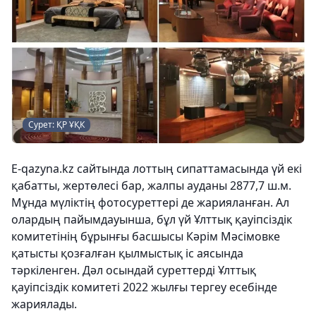
Сурет: ҚР ҰҚК
Е-qazyna.kz сайтында лоттың сипаттамасында үй екі
қабатты, жертөлесі бар, жалпы ауданы 2877,7 ш.м.
Мұнда мүліктің фотосуреттері де жарияланған. Ал
олардың пайымдауынша, бұл үй Ұлттық қауіпсіздік
комитетінің бұрынғы басшысы Кәрім Мәсімовке
қатысты қозғалған қылмыстық іс аясында
тәркіленген. Дәл осындай суреттерді Ұлттық
қауіпсіздік комитеті 2022 жылғы тергеу есебінде
жариялады.