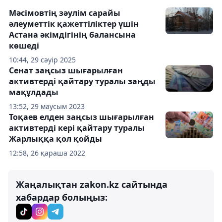
Мәсімовтің зәулім сарайы
әлеуметтік қажеттіліктер үшін
Астана әкімдігінің балансына
көшеді
10:44, 29 сәуір 2025
Сенат заңсыз шығарылған
активтерді қайтару туралы заңды
мақұлдады
13:52, 29 маусым 2023
Тоқаев елден заңсыз шығарылған
активтерді кері қайтару туралы
Жарлыққа қол қойды
12:58, 26 қараша 2022
Жаңалықтан zakon.kz сайтында
хабардар болыңыз: