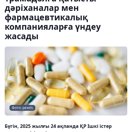
дәріханалар мен
фармацевтикалық
компанияларға үндеу
жасады
Фото: pexels
Бүгін, 2025 жылғы 24 ақпанда ҚР Ішкі істер