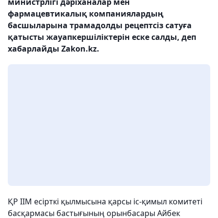
министрлігі дәріханалар мен
фармацевтикалық компаниялардың
басшыларына трамадолды рецептсіз сатуға
қатысты жауапкершіліктерін еске салды, деп
хабарлайды Zakon.kz.
ҚР ІІМ есірткі қылмысына қарсы іс-қимыл комитеті
басқармасы бастығының орынбасары Айбек