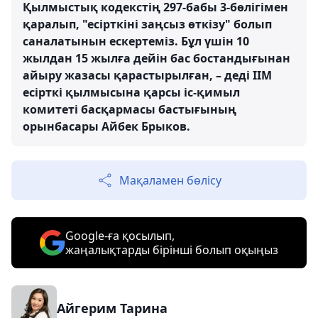
Қылмыстық кодекстің 297-бабы 3-бөлігімен
қаралып, "есірткіні заңсыз өткізу" болып
саналатынын ескертеміз. Бұл үшін 10
жылдан 15 жылға дейін бас бостандығынан
айыру жазасы қарастырылған, – деді ІІМ
есірткі қылмысына қарсы іс-қимыл
комитеті басқармасы бастығының
орынбасары Айбек Брыков.
Мақаламен бөлісу
Google-ға қосылып,
жаңалықтарды бірінші болып оқыңыз
Айгерим Тарина