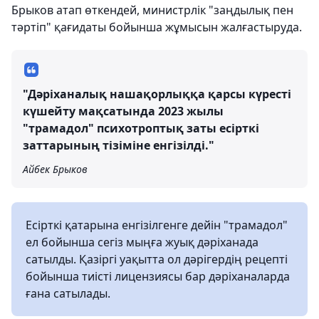
Брыков атап өткендей, министрлік "заңдылық пен
тәртіп" қағидаты бойынша жұмысын жалғастыруда.
"Дәріханалық нашақорлыққа қарсы күресті
күшейту мақсатында 2023 жылы
"трамадол" психотроптық заты есірткі
заттарының тізіміне енгізілді."
Айбек Брыков
Есірткі қатарына енгізілгенге дейін "трамадол"
ел бойынша сегіз мыңға жуық дәріханада
сатылды. Қазіргі уақытта ол дәрігердің рецепті
бойынша тиісті лицензиясы бар дәріханаларда
ғана сатылады.