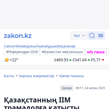
Қаз
Саясат
Әлем
Қаржы
Оқиға
Құқық
Мақалалар
#Референдум-2026
#Қазақстан мақтанышы
+22°
$
469.93
€
541.64
₽
5.71
Басты
Барлық жаңалықтар
Қоғам тынысы
Қоғам
09:17, 24 ақпан 2025
Қазақстанның ІІМ
трамадолға қатысты