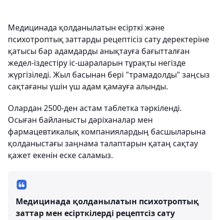
Медицинада қолданылатын есірткі және
психотроптық заттарды рецептісіз сату деректеріне
қатысы бар адамдарды анықтауға бағытталған
жедел-іздестіру іс-шараларын тұрақты негізде
жүргізіледі. Жыл басынан бері "трамадолды" заңсыз
сақтағаны үшін үш адам қамауға алынды.
Олардан 2500-ден астам таблетка тәркіленді.
Осыған байланысты дәріханалар мен
фармацевтикалық компаниялардың басшыларына
қолданыстағы заңнама талаптарын қатаң сақтау
қажет екенін еске саламыз.
Медицинада қолданылатын психотроптық
заттар мен есірткілерді рецептсіз сату