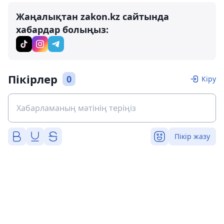
Жаңалықтан zakon.kz сайтында
хабардар болыңыз:
Пікірлер
0
Кіру
Пікір жазу