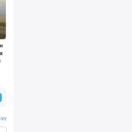
н
x
і
Кіру