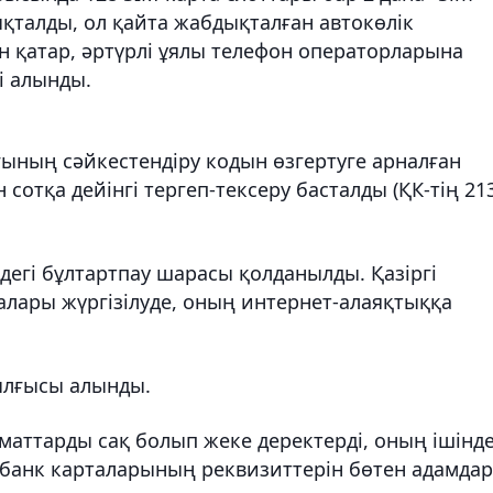
қталды, ол қайта жабдықталған автокөлік
 қатар, әртүрлі ұялы телефон операторларына
рі алынды.
ының сәйкестендiру кодын өзгертуге арналған
сотқа дейінгі тергеп-тексеру басталды (ҚК-тің 21
ндегі бұлтартпау шарасы қолданылды. Қазіргі
ралары жүргізілуде, оның интернет-алаяқтыққа
ылғысы алынды.
маттарды сақ болып жеке деректерді, оның ішінд
 банк карталарының реквизиттерін бөтен адамдар