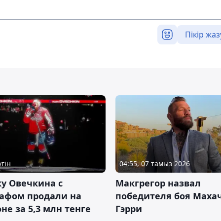
Пікір жаз
үгін
04:55, 07 тамыз 2026
у Овечкина с
Макгрегор назвал
рафом продали на
победителя боя Махач
не за 5,3 млн тенге
Гэрри