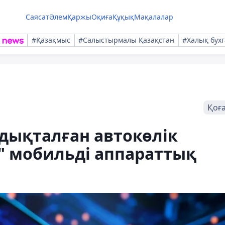
Саясат
Әлем
Қаржы
Оқиға
Құқық
Мақалалар
#Қазақмыс
#Салыстырмалы Қазақстан
#Халық бухг
Қоғ
дықталған автокөлік
" мобильді аппараттық