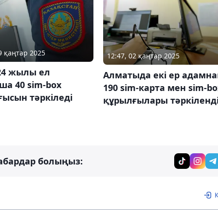
09 қаңтар 2025
12:47, 02 қаңтар 2025
24 жылы ел
Алматыда екі ер адамна
а 40 sim-box
190 sim-карта мен sim-bo
ысын тәркіледі
құрылғылары тәркіленд
абардар болыңыз: