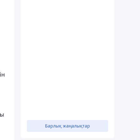
ін
лы
Барлық жаңалықтар