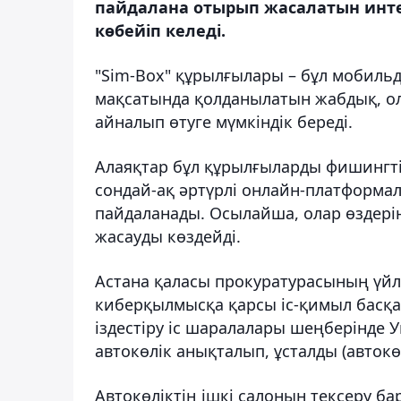
пайдалана отырып жасалатын инт
көбейіп келеді.
"Sim-Box" құрылғылары – бұл мобильд
мақсатында қолданылатын жабдық, ол
айналып өтуге мүмкіндік береді.
Алаяқтар бұл құрылғыларды фишингті
сондай-ақ әртүрлі онлайн-платформал
пайдаланады. Осылайша, олар өздерін
жасауды көздейді.
Астана қаласы прокуратурасының үйл
киберқылмысқа қарсы іс-қимыл басқа
іздестіру іс шаралалары шеңберінде
автокөлік анықталып, ұсталды (авток
Автокөліктің ішкі салонын тексеру ба