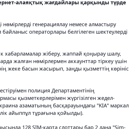
ернет-алаяқтық жағдайлары қарқынды түрде
і нөмірлерді генерациялау немесе алмастыру
 байланыс операторлары белгілеген шектеулерді
к хабарламалар жіберу, жаппай қоңырау шалу,
арда жалған нөмірлермен аккаунттар тіркеу үшін
ің жеке басын жасырып, заңды қызметтің көрініс
естіруімен полиция Департаментінің
рмасы қызметкерлерімен жүргізілген жедел-
 Украина азаматының басқарауындағы "KIA" марка
өлік айыппұл тұрағына қойылды).
рысында 128 SIM-карта слоттары бар 2 дана "Sim-