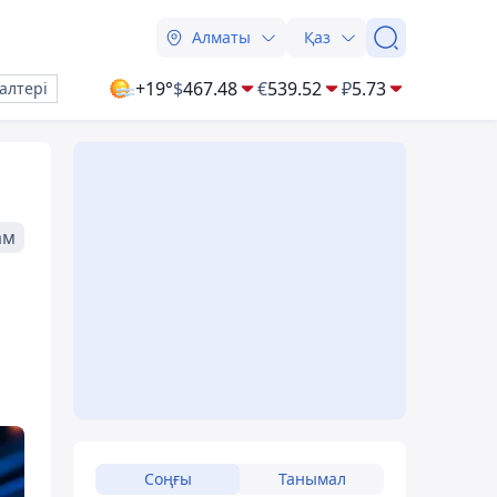
Алматы
Қаз
+19°
$
467.48
€
539.52
₽
5.73
алтері
ам
Соңғы
Танымал