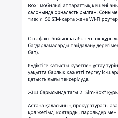
Box" мобильді аппараттық кешені аны
салонында орналастырылған. Сонымен
тиесілі 50 SIM-карта және Wi-Fi роуте
Осы факт бойынша абоненттiк құрылғ
бағдарламаларды пайдалану дерегімен 
бап).
Күдіктіге қатысты күзетпен ұстау түрі
уақытта барлық қажетті тергеу іс-ша
қатыстылығы тексерілуде.
ЖІШ барысында тағы 2 "Sim-Box" құр
Астана қаласының прокуратурасы аза
қол жетімді кодтарды, парольдер мен