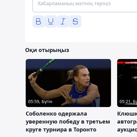
Оқи отырыңыз
05:59, Бүгін
05:21, Б
Соболенко одержала
Клюшк
уверенную победу в третьем
автог
круге турнира в Торонто
аукцио