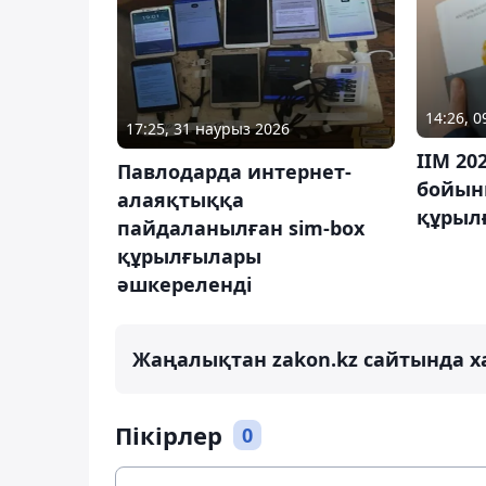
14:26, 
17:25, 31 наурыз 2026
ІІМ 20
Павлодарда интернет-
бойынш
алаяқтыққа
құрылғ
пайдаланылған sim-box
құрылғылары
әшкереленді
Жаңалықтан zakon.kz сайтында х
Пікірлер
0