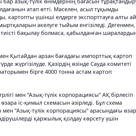
 бар азық-түлік өнімдерінің бағасын тұрақтандыр
дағанын атап өтті. Мәселен, асыл тұқымды
, картопты үшінші елдерге экспорттауға алты ай
мыртқаларын әкелуге тыйым енгізіледі. Дегенмен,
 тиісті бақылау болмаса, қабылданған шараларды
н мен Қытайдан арзан бағадағы импорттық картоп
рде жүргізілуде. Қазірдің өзінде Сауда комитеті
аторымен бірге 4000 тонна астам картоп
ігі мен "Азық-түлік корпорациясы" АҚ бірлесіп
өзара іс-қимыл схемасын әзірледі. Бұл схема
р мен "Азық-түлік корпорациясы" арасындағы өза
ндірушілерді қаржылық қолдау көрсету үшін