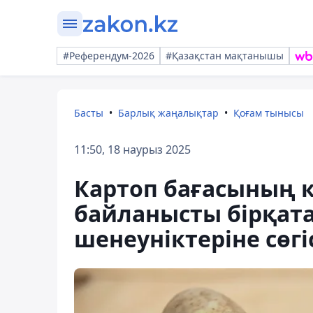
#Референдум-2026
#Қазақстан мақтанышы
Басты
Барлық жаңалықтар
Қоғам тынысы
11:50, 18 наурыз 2025
Картоп бағасының к
байланысты бірқат
шенеуніктеріне сөг