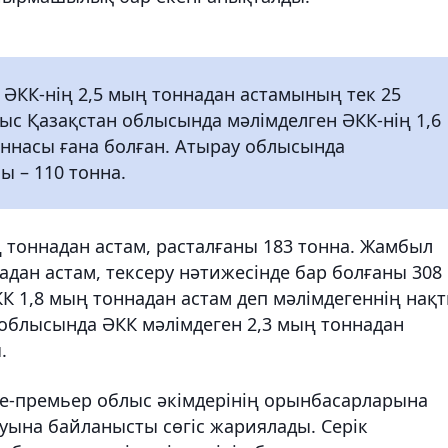
ӘКК-нің 2,5 мың тоннадан астамының тек 25
ыс Қазақстан облысында мәлімделген ӘКК-нің 1,6
ннасы ғана болған. Атырау облысында
ы – 110 тонна.
 тоннадан астам, расталғаны 183 тонна. Жамбыл
адан астам, тексеру нәтижесінде бар болғаны 308
К 1,8 мың тоннадан астам деп мәлімдегеннің нақ
 облысында ӘКК мәлімдеген 2,3 мың тоннадан
.
це-премьер облыс әкімдерінің орынбасарларына
ына байланысты сөгіс жариялады. Серік