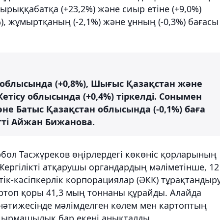
қырыққабатқа (+23,2%) және сиыр етіне (+9,0%)
%), жұмыртқаның (-2,1%) және ұнның (-0,3%) бағасы
 облысында (+0,8%), Шығыс Қазақстан және
етісу облысында (+0,4%) тіркелді. Сонымен
әне Батыс Қазақстан облысында (-0,1%) баға
тті Айжан Бижанова.
ол Тасжүреков өңірлердегі көкөніс қорларының
ергілікті атқарушы органдардың мәліметінше, 12
ік-кәсіпкерлік корпорациялар (ӘКК) тұрақтандыр
ртоп қоры 41,3 мың тоннаны құрайды. Алайда
у нәтижесінде мәлімделген көлем мен картоптың
йырмашылық бар екені анықталды.