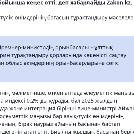
ойынша кеңес өтті, деп хабарлайды Zakon.kz.
түлік өнімдерінің бағасын тұрақтандыру мәселеле
ремьер-министрдің орынбасары – ұлттық
рин тұрақтандыру қорларында көкөністі сақтау
ан облыс әкімдерінің орынбасарларына сөгіс
інің мәліметінше, өткен аптада әлеуметтік маңыз
ға индексі 0,2%-ды құрады, бұл 2025 жылдың
ауда және интеграция бірінші вице-министрі Айжа
леуметтік маңызы бар азық-түлік өнімдерінің
ағанын, бірақ наурыз айының басынан бастап
ңдегенін атап өтті. Биылғы жылдың басынан бері 