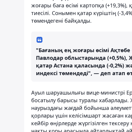
жоғары баға өсімі картопқа (+19,3%), 
тиесілі. Сонымен қатар күріштің (-3,4
төмендегені байқалды.
"Бағаның ең жоғары өсімі Ақтөбе
Павлодар облыстарында (+0,5%), Ж
қатар Астана қаласында (-0,2%) ж
индексі төмендеді", — деп атап ө
Ауыл шаруашылығы вице-министрі Ерб
босатылу барысы туралы хабарлады. Ж
наурыздағы жағдай бойынша әлеуметт
қорлары үшін келісімшарт жасаған ка
кейбір өңірлерде жүргізілген тексер
нақты қоры арасында айтарлықтай а