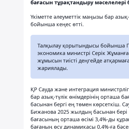
бағасын тұрақтандыру мәселелері б
Үкіметте әлеуметтік маңызы бар азық-
бойынша кеңес өтті.
Талқылау қорытындысы бойынша П
экономика министрі Серік Жұманға
жұмысын тиісті деңгейде атқармағ
жариялады.
ҚР Сауда және интеграция министрліг
бар азық-түлік өнімдерінің орташа ба
басынан бергі ең төмен көрсеткіш. С
Бижанова 2025 жылдың басынан бері ә
бағасының орташа өсімі 3,4%-ды құр
бағаның өсу динамикасы 0,4%-ға бәсе