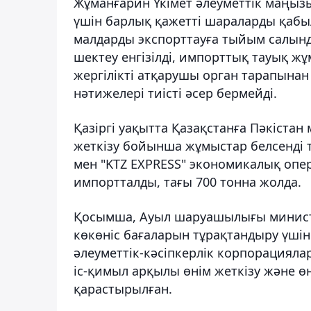
Жұманғарин Үкімет әлеуметтік маңызы
үшін барлық қажетті шараларды қабыл
малдарды экспорттауға тыйым салынды
шектеу енгізілді, импорттық тауық жұ
жергілікті атқарушы орган тарапынан
нәтижелері тиісті әсер бермейді.
Қазіргі уақытта Қазақстанға Пәкіста
жеткізу бойынша жұмыстар белсенді тү
мен "KTZ EXPRESS" экономикалық опер
импортталды, тағы 700 тонна жолда.
Қосымша, Ауыл шаруашылығы министрл
көкөніс бағаларын тұрақтандыру үшін 
әлеуметтік-кәсіпкерлік корпорацияла
іс-қимыл арқылы өнім жеткізу және ө
қарастырылған.