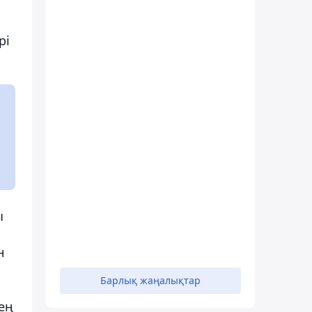
рі
ы
н
Барлық жаңалықтар
ең