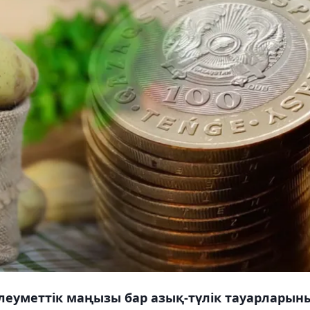
әлеуметтік маңызы бар азық-түлік тауарларын