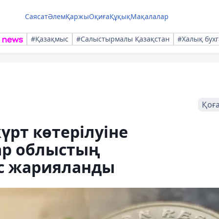
Саясат
Әлем
Қаржы
Оқиға
Құқық
Мақалалар
#Қазақмыс
#Салыстырмалы Қазақстан
#Халық бухг
Қоғ
үрт көтерілуіне
ар облыстың
іс жарияланды