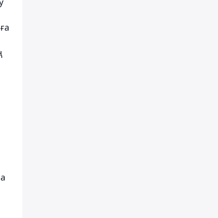
у
ға
ң
ра