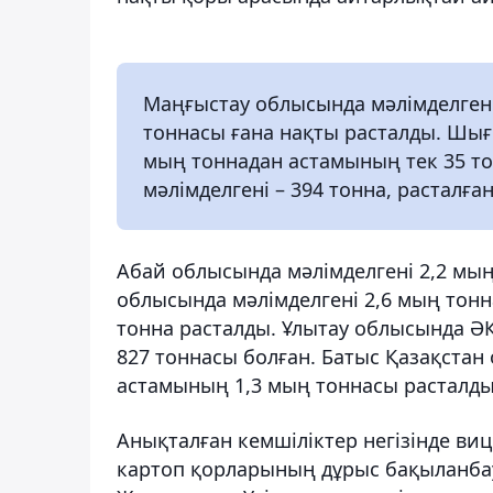
Маңғыстау облысында мәлімделген 
тоннасы ғана нақты расталды. Шығ
мың тоннадан астамының тек 35 то
мәлімделгені – 394 тонна, расталған
Абай облысында мәлімделгені 2,2 мың
облысында мәлімделгені 2,6 мың тонн
тонна расталды. Ұлытау облысында ӘК
827 тоннасы болған. Батыс Қазақстан
астамының 1,3 мың тоннасы расталды
Анықталған кемшіліктер негізінде ви
картоп қорларының дұрыс бақыланбау