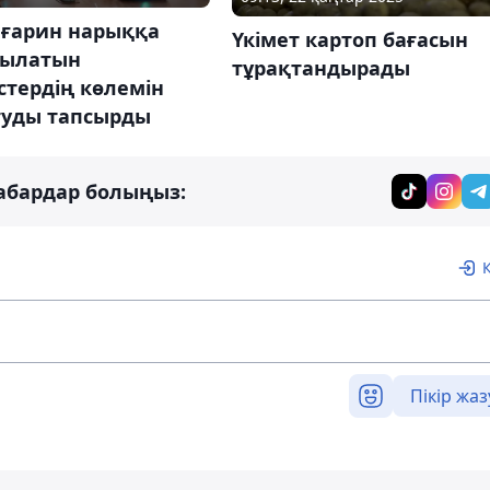
ғарин нарыққа
Үкімет картоп бағасын
ылатын
тұрақтандырады
стердің көлемін
туды тапсырды
абардар болыңыз:
Пікір жаз