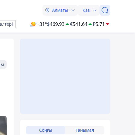
Алматы
Қаз
+31°
$
469.93
€
541.64
₽
5.71
алтері
ам
Соңғы
Танымал