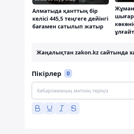
Жұман
Алматыда қанттың бір
шығар
келісі 445,5 теңгеге дейінгі
көкөні
бағамен сатылып жатыр
ұлғай
Жаңалықтан zakon.kz сайтында х
Пікірлер
0