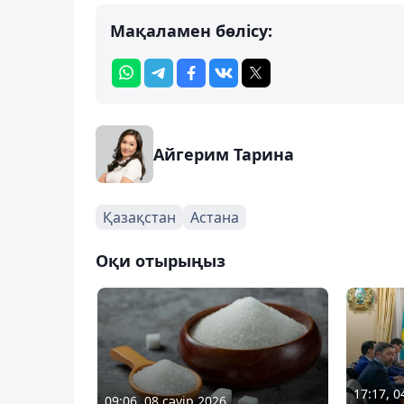
Мақаламен бөлісу:
Айгерим Тарина
Қазақстан
Астана
Оқи отырыңыз
17:17, 
09:06, 08 сәуір 2026