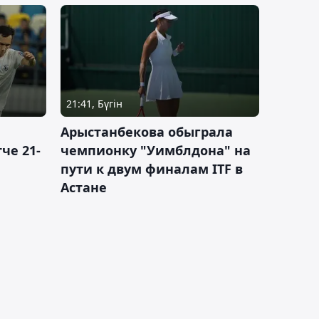
21:41, Бүгін
Арыстанбекова обыграла
че 21-
чемпионку "Уимблдона" на
пути к двум финалам ITF в
Астане