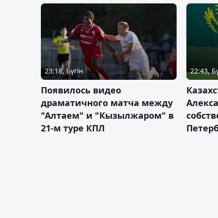
23:18, Бүгін
22:43, Б
Появилось видео
Казахс
драматичного матча между
Алекса
"Алтаем" и "Кызылжаром" в
собств
21-м туре КПЛ
Петерб