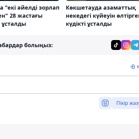
а "екі әйелді зорлап
Көкшетауда азаматтық
ен" 28 жастағы
некедегі күйеуін өлтірге
і ұсталды
күдікті ұсталды
абардар болыңыз:
Пікір жаз