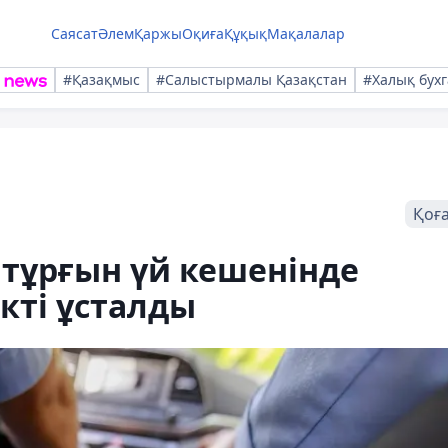
Саясат
Әлем
Қаржы
Оқиға
Құқық
Мақалалар
#Қазақмыс
#Салыстырмалы Қазақстан
#Халық бухг
Қоғ
тұрғын үй кешенінде
ікті ұсталды