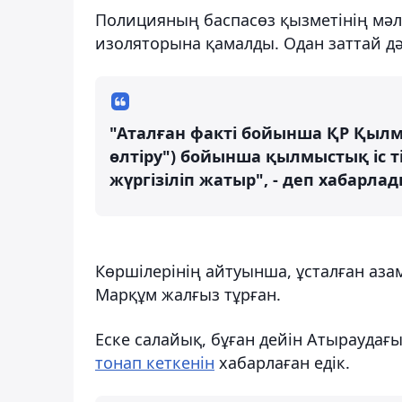
Полицияның баспасөз қызметінің мәлі
изоляторына қамалды. Одан заттай дә
"Аталған факті бойынша ҚР Қылмы
өлтіру") бойынша қылмыстық іс ті
жүргізіліп жатыр", - деп хабарлад
Көршілерінің айтуынша, ұсталған аза
Марқұм жалғыз тұрған.
Еске салайық, бұған дейін Атыраудағ
тонап кеткенін
хабарлаған едік.