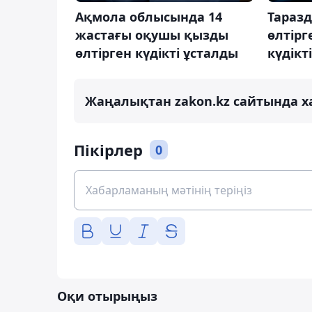
Ақмола облысында 14
Таразд
жастағы оқушы қызды
өлтірг
өлтірген күдікті ұсталды
күдікт
Жаңалықтан zakon.kz сайтында х
Пікірлер
0
Оқи отырыңыз