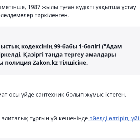
метінше, 1987 жылы туған күдікті уақытша ұстау
лелдемелер тәркіленген.
стық кодексінің 99-бабы 1-бөлігі ("Адам
ркелді. Қазіргі таңда тергеу амалдары
ы полиция Zakon.kz тілшісіне.
мат осы үйде сантехник болып жұмыс істеген.
ы элиталық тұрғын үй кешенінде
әйелді өлтіріп, үй