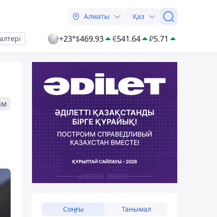
Алматы
Қаз
+23°
$
469.93
€
541.64
₽
5.71
алтері
ам
Соңғы
Танымал