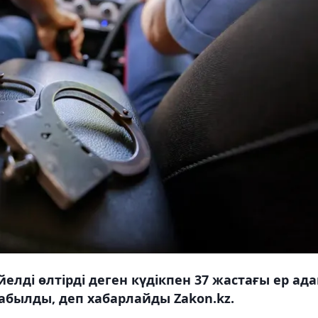
әйелді өлтірді деген күдікпен 37 жастағы ер ад
табылды, деп хабарлайды Zakon.kz.