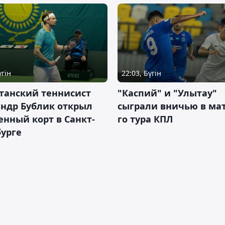
үгін
22:03, Бүгін
танский теннисист
"Каспий" и "Улытау"
ндр Бублик открыл
сыграли вничью в мат
енный корт в Санкт-
го тура КПЛ
урге