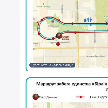
Сурет: Астана қаласы әкімдігі