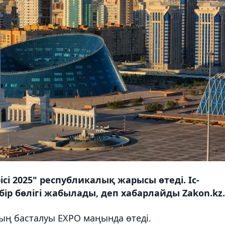
ісі 2025" республикалық жарысы өтеді. Іс-
бір бөлігі жабылады, деп хабарлайды Zakon.kz.
ың басталуы EXPO маңында өтеді.