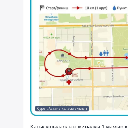
Сурет: Астана қаласы әкімдігі
Қатысушылардың жиналуы 1 мамыр күні 