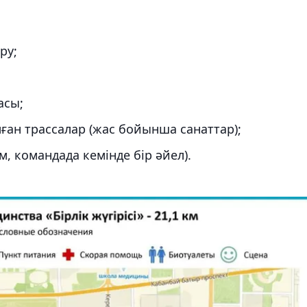
ру;
асы;
лған трассалар (жас бойынша санаттар);
м, командада кемінде бір әйел).