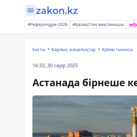
#Референдум-2026
#Қазақстан мақтанышы
Басты
Барлық жаңалықтар
Қоғам тынысы
16:33, 30 сәуір 2025
Астанада бірнеше 