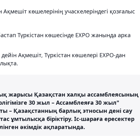
ен Ақмешіт көшелерінің учаскелеріндегі қозғалыс
н бастап Түркістан көшесінде EXPO жанында арка
ге дейін Ақмешіт, Түркістан көшелері EXPO-дан
алықта.
калық жарысы Қазақстан халқы ассамблеясының
лігімізге 30 жыл – Ассамблеяға 30 жыл"
ты – Қазақстанның барлық этносын дені сау
с ұмтылысқа біріктіру. Іс-шараға ересектер
лінген әкімдік ақпаратында.