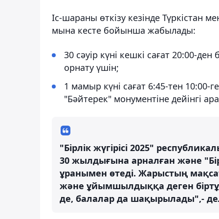
Іс-шараны өткізу кезінде Түркістан м
мына кесте бойынша жабылады:
30 сәуір күні кешкі сағат 20:00-де
орнату үшін;
1 мамыр күні сағат 6:45-тен 10:00-
"Бәйтерек" монументіне дейінгі ар
"Бірлік жүгірісі 2025" республи
30 жылдығына арналған және "Бір
ұранымен өтеді. Жарыстың мақса
және ұйымшылдыққа деген біртұта
де, балалар да шақырылады",- де