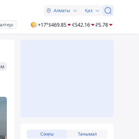
Алматы
Қаз
+17°
$
469.85
€
542.16
₽
5.78
алтері
ам
Соңғы
Танымал