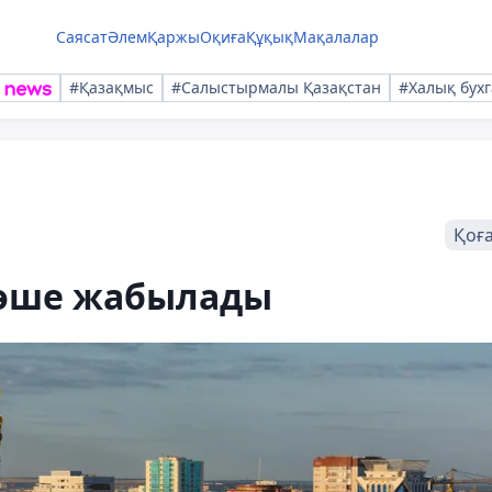
Саясат
Әлем
Қаржы
Оқиға
Құқық
Мақалалар
#Қазақмыс
#Салыстырмалы Қазақстан
#Халық бухг
Қоғ
көше жабылады