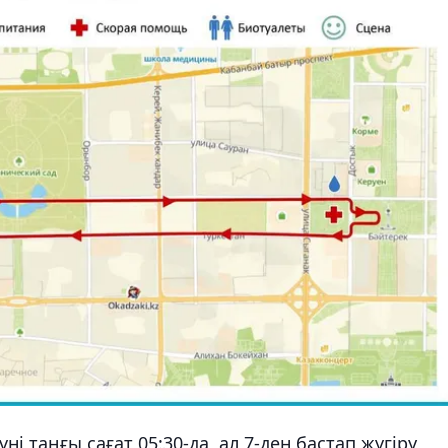
таңғы сағат 05:30-да, ал 7-ден бастап жүгіру