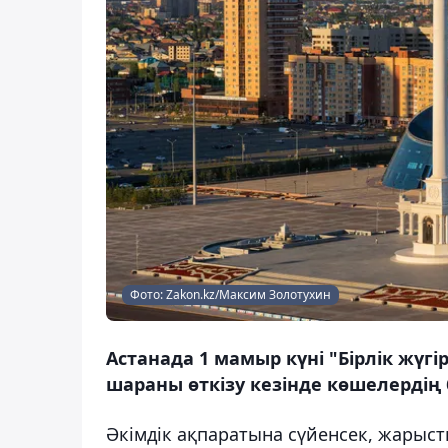
Фото: Zakon.kz/Максим Золотухин
Астанада 1 мамыр күні "Бірлік жүгір
шараны өткізу кезінде көшелердің 
Әкімдік ақпаратына сүйенсек, жарыст