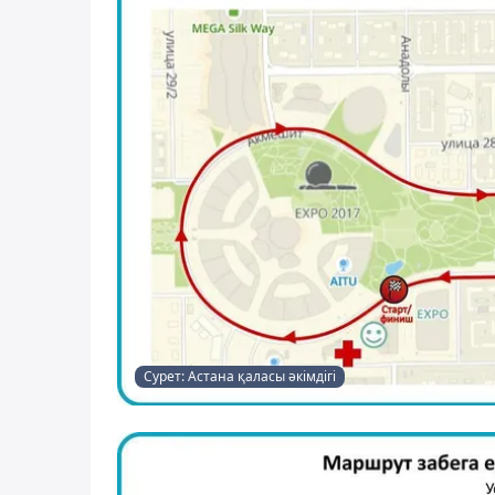
Сурет: Астана қаласы әкімдігі