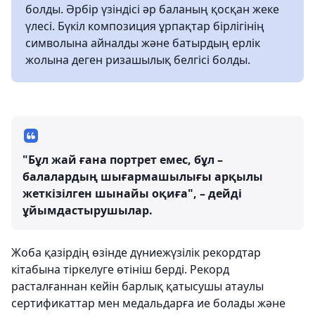
болды. Әрбір үзіндісі әр баланың қосқан жеке
үлесі. Бүкіл композиция ұрпақтар бірлігінің
символына айналды және батырдың ерлік
жолына деген ризашылық белгісі болды.
"Бұл жай ғана портрет емес, бұл –
балалардың шығармашылығы арқылы
жеткізілген шынайы оқиға", – дейді
ұйымдастырушылар.
Жоба қазірдің өзінде дүниежүзілік рекордтар
кітабына тіркелуге өтініш берді. Рекорд
расталғаннан кейін барлық қатысушы атаулы
сертификаттар мен медальдарға ие болады және