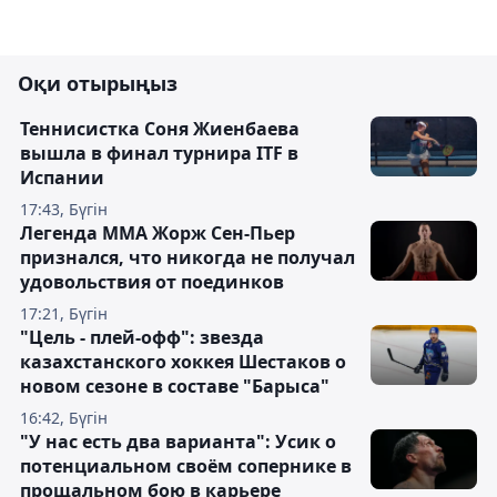
Оқи отырыңыз
Теннисистка Соня Жиенбаева
вышла в финал турнира ITF в
Испании
17:43, Бүгін
Легенда ММА Жорж Сен-Пьер
признался, что никогда не получал
удовольствия от поединков
17:21, Бүгін
"Цель - плей-офф": звезда
казахстанского хоккея Шестаков о
новом сезоне в составе "Барыса"
16:42, Бүгін
"У нас есть два варианта": Усик о
потенциальном своём сопернике в
прощальном бою в карьере