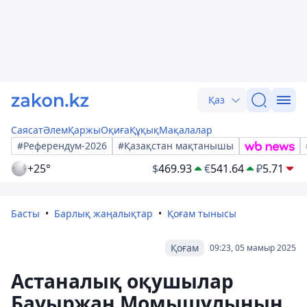
Қаз
Саясат
Әлем
Қаржы
Оқиға
Құқық
Мақалалар
#Референдум-2026
#Қазақстан мақтанышы
+25°
$
469.93
€
541.64
₽
5.71
Басты
Барлық жаңалықтар
Қоғам тынысы
Қоғам
09:23, 05 мамыр 2025
Астаналық оқушылар
Бауыржан Момышұлының