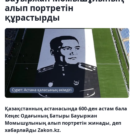
алып портретін
құрастырды
Сурет: Астана қаласының әкімдігі
Қазақстанның астанасында 600-ден астам бала
Кеңес Одағының Батыры Бауыржан
Момышұлының алып портретін жинады, деп
хабарлайды Zakon.kz.