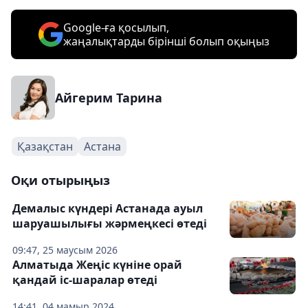
Google-ға қосылып,
жаңалықтарды бірінші болып оқыңыз
Айгерим Тарина
Қазақстан
Астана
Оқи отырыңыз
Демалыс күндері Астанада ауыл
шаруашылығы жәрмеңкесі өтеді
09:47, 25 маусым 2026
Алматыда Жеңіс күніне орай
қандай іс-шаралар өтеді
14:41, 04 мамыр 2024