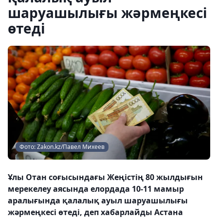
шаруашылығы жәрмеңкесі
өтеді
Фото: Zakon.kz/Павел Михеев
Ұлы Отан соғысындағы Жеңістің 80 жылдығын
мерекелеу аясында елордада 10-11 мамыр
аралығында қалалық ауыл шаруашылығы
жәрмеңкесі өтеді, деп хабарлайды Астана