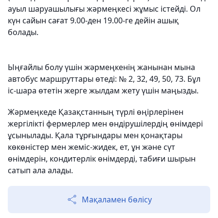
ауыл шаруашылығы жәрмеңкесі жұмыс істейді. Ол
күн сайын сағат 9.00-ден 19.00-ге дейін ашық
болады.
Ыңғайлы болу үшін жәрмеңкенің жанынан мына
автобус маршруттары өтеді: № 2, 32, 49, 50, 73. Бұл
іс-шара өтетін жерге жылдам жету үшін маңызды.
Жәрмеңкеде Қазақстанның түрлі өңірлерінен
жергілікті фермерлер мен өндірушілердің өнімдері
ұсынылады. Қала тұрғындары мен қонақтары
көкөністер мен жеміс-жидек, ет, ұн және сүт
өнімдерін, кондитерлік өнімдерді, табиғи шырын
сатып ала алады.
Мақаламен бөлісу