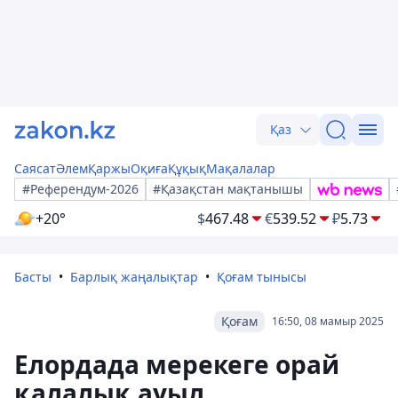
Қаз
Саясат
Әлем
Қаржы
Оқиға
Құқық
Мақалалар
#Референдум-2026
#Қазақстан мақтанышы
+20°
$
467.48
€
539.52
₽
5.73
Басты
Барлық жаңалықтар
Қоғам тынысы
Қоғам
16:50, 08 мамыр 2025
Елордада мерекеге орай
қалалық ауыл