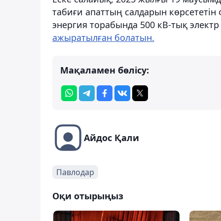
табиғи апаттың салдарын көрсететін ф
энергия торабында 500 кВ-тық электр 
ажыратылған болатын.
Мақаламен бөлісу:
Айдос Қали
Павлодар
Оқи отырыңыз