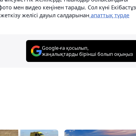
ото мен видео кеңінен тарады. Сол күні Екібастұз
жеткізу желісі дауыл салдарынан
апаттық түрде
Google-ға қосылып,
жаңалықтарды бірінші болып оқыңыз