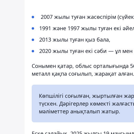
2007 жылы туған жасөспірім (сүйек
1991 және 1997 жылы туған екі әйел
2013 жылы туған қыз бала,
2020 жылы туған екі сәби — ұл мен
Сонымен қатар, облыс орталығында 56
металл қақпа соғылып, жарақат алған
Көпшілігі соғылған, жыртылған жа
түскен. Дәрігерлер көмекті жалға
мәліметтер анықталып жатыр.
Еске салайық, 2025 жылғы 19 маусым