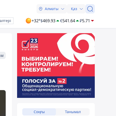
Алматы
Қаз
+32°
$
469.93
€
541.64
₽
5.71
алтері
ам
Соңғы
Танымал