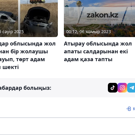
6 сәуір 2025
00:12, 06 мамыр 2023
дар облысында жол
Атырау облысында жол
нан бір жолаушы
апаты салдарынан екі
ауып, төрт адам
адам қаза тапты
 шекті
абардар болыңыз: