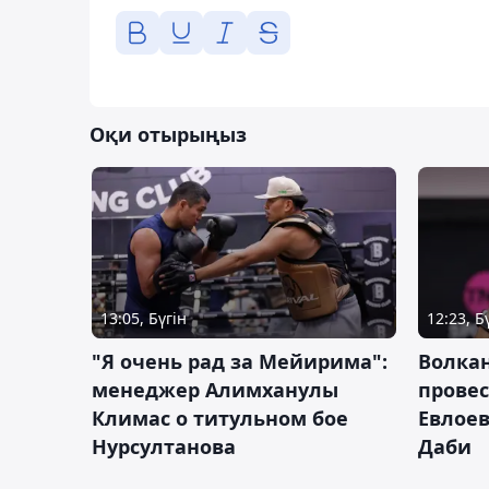
Оқи отырыңыз
13:05, Бүгін
12:23, Б
"Я очень рад за Мейирима":
Волка
менеджер Алимханулы
провес
Климас о титульном бое
Евлоев
Нурсултанова
Даби