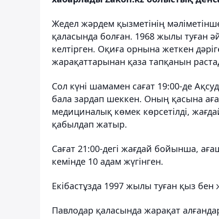
Жедел жәрдем қызметінің мәліметінше
қаласында болған. 1968 жылы туған ә
келтірген. Оқиға орнына жеткен дәрі
жарақаттарынан қаза тапқанын раста
Сол күні шамамен сағат 19:00-де Ақсуд
бала зардап шеккен. Оның қасына аға
медициналық көмек көрсетілді, жағд
қабылдап жатыр.
Сағат 21:00-дегі жағдай бойынша, а
кемінде 10 адам жүгінген.
Екібастұзда 1997 жылы туған қыз бен
Павлодар қаласында жарақат алғанда