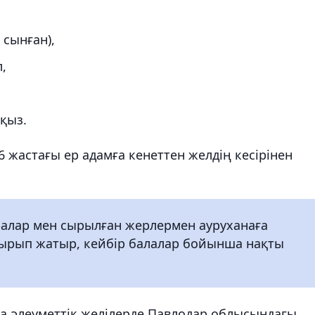
 сынған),
,
 қыз.
 жастағы ер адамға кенеттен желдің кесірінен
.
ралар мен сырылған жерлермен ауруханаға
стырып жатыр, кейбір балалар бойынша нақты
да әлеуметтік желілерде Павлодар облысындағы