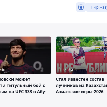
Пікір жаз
үгін
11:43, Бүгін
новски может
Стал известен состав
ти титульный бой с
лучников из Казахста
ым на UFC 333 в Абу-
Азиатские игры-2026