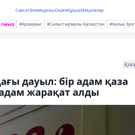
Саясат
Әлем
Қаржы
Оқиға
Құқық
Мақалалар
#Қазақмыс
#Салыстырмалы Қазақстан
#Халық бухг
Қоғ
ғы дауыл: бір адам қаза
 адам жарақат алды