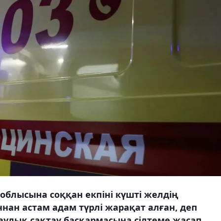
облысына соққан екпіні күшті желдің
ннан астам адам түрлі жарақат алған, деп
аулық сақтау басқармасына сілтеме жасап.