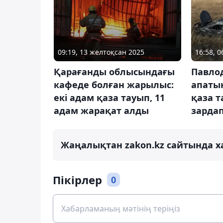
09:19, 13 желтоқсан 2025
16:58, 0
Қарағанды облысындағы
Павло
кафеде болған жарылыс:
апаты
екі адам қаза тауып, 11
қаза т
адам жарақат алды
зардап
Жаңалықтан zakon.kz сайтында х
Пікірлер
0