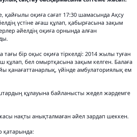
, қайғылы оқиға сағат 17:30 шамасында Ақсу
йелдің үстіне ағаш құлап, қабырғасына зақым
герлер әйелдің оқиға орнында алған
ды.
а тағы бір оқыс оқиға тіркелді: 2014 жылы туған
ш құлап, бел омыртқасына зақым келген. Балаға
айы қанағаттанарлық, үйінде амбулаториялық ем
ғаштардың құлауына байланысты жедел жәрдемге
 жасы нақты анықталмаған әйел зардап шеккен.
р қатарында: