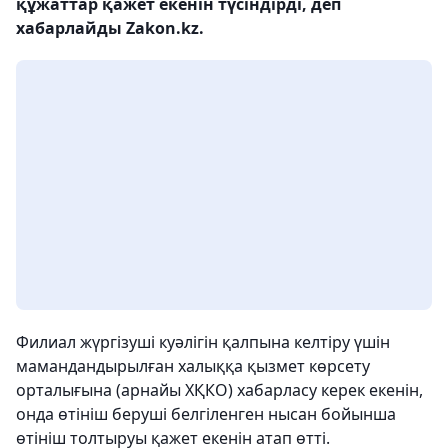
құжаттар қажет екенін түсіндірді, деп
хабарлайды Zakon.kz.
Филиал жүргізуші куәлігін қалпына келтіру үшін
мамандандырылған халыққа қызмет көрсету
орталығына (арнайы ХҚКО) хабарласу керек екенін,
онда өтініш беруші белгіленген нысан бойынша
өтініш толтыруы қажет екенін атап өтті.