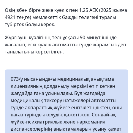
Өзіңізбен бірге жеке куәлік пен 1,25 АЕК (2025 жылға
4921 теңге) мемлекеттік бажды төлегені туралы
түбіртек болуы керек.
Жүргізуші куәлігінің телнұсқасы 90 минут ішінде
жасалып, ескі куәлік автоматты түрде жарамсыз деп
танылатыны көрсетілген.
073/у нысанындағы медициналық анықтама
лицензияның қолданылу мерзімі өтіп кеткен
жағдайда ғана ұсынылады. Бұл жағдайда
медициналық тексеру нәтижелері автоматты
түрде ақпараттық жүйеге енгізілетіндіктен, оны
қағаз түрінде әкелудің қажеті жоқ. Сондай-ақ
жүйке-психиатриялық және наркомания
диспансерлерінің анықтамаларын ұсыну қажет