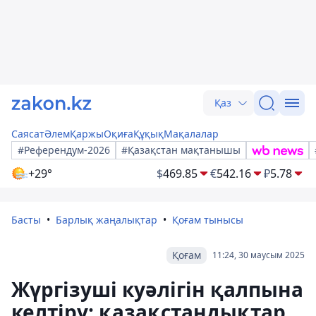
Қаз
Саясат
Әлем
Қаржы
Оқиға
Құқық
Мақалалар
#Референдум-2026
#Қазақстан мақтанышы
+29°
$
469.85
€
542.16
₽
5.78
Басты
Барлық жаңалықтар
Қоғам тынысы
Қоғам
11:24, 30 маусым 2025
Жүргізуші куәлігін қалпына
келтіру: қазақстандықтар