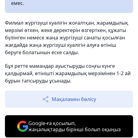
емес.
Филиал жүргізуші куәлігін жоғалтқан, жарамдылық
мерзімі өткен, жеке деректерін өзгерткен, құжаты
бүлінген немесе жаңа жүргізуші санаты қосылған
жағдайда жаңа жүргізуші куәлігін алуға өтініш
беруге болатынын еске салды.
Бұл ретте мамандар ауыстыруды соңғы күнге
қалдырмай, өтінішті жарамдылық мерзімінен 1-2 ай
бұрын тапсыруды ұсынады.
Мақаламен бөлісу
Google-ға қосылып,
жаңалықтарды бірінші болып оқыңыз