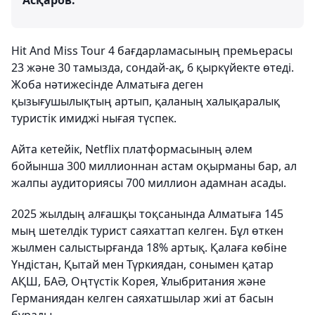
Асқаров.
Hit And Miss Tour 4 бағдарламасының премьерасы
23 және 30 тамызда, сондай-ақ, 6 қыркүйекте өтеді.
Жоба нәтижесінде Алматыға деген
қызығушылықтың артып, қаланың халықаралық
туристік имиджі нығая түспек.
Айта кетейік, Netflix платформасының әлем
бойынша 300 миллионнан астам оқырманы бар, ал
жалпы аудиториясы 700 миллион адамнан асады.
2025 жылдың алғашқы тоқсанында Алматыға 145
мың шетелдік турист саяхаттап келген. Бұл өткен
жылмен салыстырғанда 18% артық. Қалаға көбіне
Үндістан, Қытай мен Түркиядан, сонымен қатар
АҚШ, БАӘ, Оңтүстік Корея, Ұлыбритания және
Германиядан келген саяхатшылар жиі ат басын