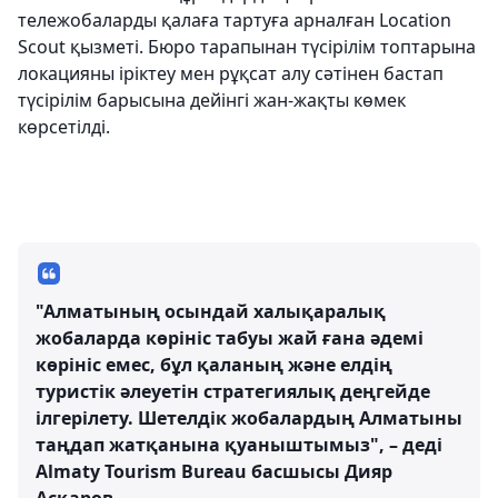
тележобаларды қалаға тартуға арналған Location
Scout қызметі. Бюро тарапынан түсірілім топтарына
локацияны іріктеу мен рұқсат алу сәтінен бастап
түсірілім барысына дейінгі жан-жақты көмек
көрсетілді.
"Алматының осындай халықаралық
жобаларда көрініс табуы жай ғана әдемі
көрініс емес, бұл қаланың және елдің
туристік әлеуетін стратегиялық деңгейде
ілгерілету. Шетелдік жобалардың Алматыны
таңдап жатқанына қуаныштымыз", – деді
Almaty Tourism Bureau басшысы Дияр