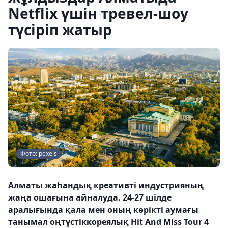
Netflix үшін тревел-шоу
түсіріп жатыр
Фото: pexels
Алматы жаһандық креативті индустрияның
жаңа ошағына айналуда. 24-27 шілде
аралығында қала мен оның көрікті аумағы
танымал оңтүстіккореялық Hit And Miss Tour 4