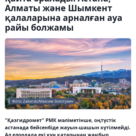
Алматы және Шымкент
қалаларына арналған ауа
райы болжамы
Фото: Zakon.kz/Максим Золотухин
"Қазгидромет" РМК мәліметінше, оңтүстік
астанада бейсенбіде жауын-шашын күтілмейді.
Ал елордада екі күн қатарынан жаңбыр