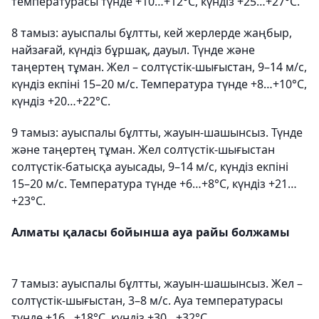
температурасы түнде +10…+12°C, күндіз +25…+27°C.
8 тамыз: ауыспалы бұлтты, кей жерлерде жаңбыр,
найзағай, күндіз бұршақ, дауыл. Түнде және
таңертең тұман. Жел – солтүстік-шығыстан, 9–14 м/с,
күндіз екпіні 15–20 м/с. Температура түнде +8…+10°C,
күндіз +20…+22°C.
9 тамыз: ауыспалы бұлтты, жауын-шашынсыз. Түнде
және таңертең тұман. Жел солтүстік-шығыстан
солтүстік-батысқа ауысады, 9–14 м/с, күндіз екпіні
15–20 м/с. Температура түнде +6…+8°C, күндіз +21…
+23°C.
Алматы қаласы бойынша ауа райы болжамы
7 тамыз: ауыспалы бұлтты, жауын-шашынсыз. Жел –
солтүстік-шығыстан, 3–8 м/с. Ауа температурасы
түнде +16…+18°C, күндіз +30…+32°C.