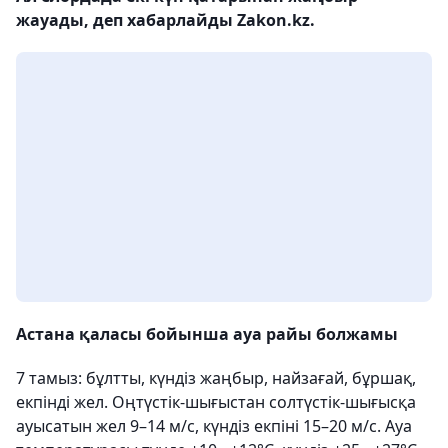
жауады, деп хабарлайды Zakon.kz.
Астана қаласы бойынша ауа райы болжамы
7 тамыз: бұлтты, күндіз жаңбыр, найзағай, бұршақ,
екпінді жел. Оңтүстік-шығыстан солтүстік-шығысқа
ауысатын жел 9–14 м/с, күндіз екпіні 15–20 м/с. Ауа