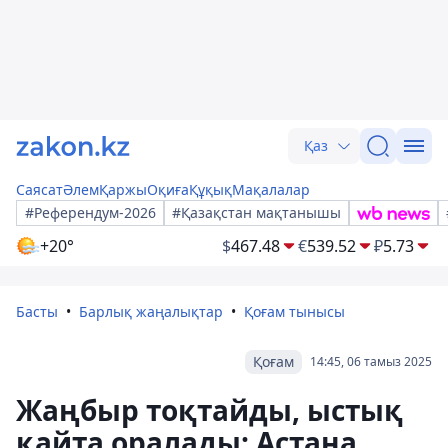
Қаз
Саясат
Әлем
Қаржы
Оқиға
Құқық
Мақалалар
#Референдум-2026
#Қазақстан мақтанышы
+20°
$
467.48
€
539.52
₽
5.73
Басты
Барлық жаңалықтар
Қоғам тынысы
Қоғам
14:45, 06 тамыз 2025
Жаңбыр тоқтайды, ыстық
қайта оралады: Астана,