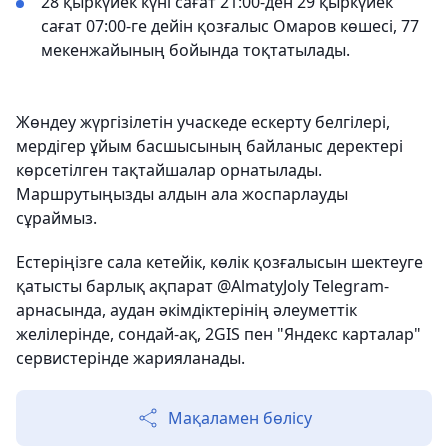
28 қыркүйек күні сағат 21:00-ден 29 қыркүйек
сағат 07:00-ге дейін қозғалыс Омаров көшесі, 77
мекенжайының бойында тоқтатылады.
Жөндеу жүргізілетін учаскеде ескерту белгілері,
мердігер ұйым басшысының байланыс деректері
көрсетілген тақтайшалар орнатылады.
Маршрутыңызды алдын ала жоспарлауды
сұраймыз.
Естеріңізге сала кетейік, көлік қозғалысын шектеуге
қатысты барлық ақпарат @AlmatyJoly Telegram-
арнасында, аудан әкімдіктерінің әлеуметтік
желілерінде, сондай-ақ, 2GIS пен "Яндекс карталар"
сервистерінде жарияланады.
Мақаламен бөлісу