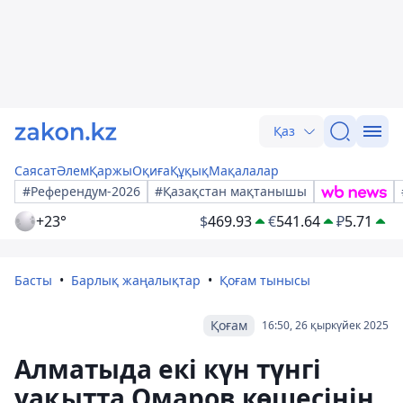
Қаз
Саясат
Әлем
Қаржы
Оқиға
Құқық
Мақалалар
#Референдум-2026
#Қазақстан мақтанышы
+23°
$
469.93
€
541.64
₽
5.71
Басты
Барлық жаңалықтар
Қоғам тынысы
Қоғам
16:50, 26 қыркүйек 2025
Алматыда екі күн түнгі
уақытта Омаров көшесінің