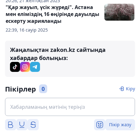
20:26, 21 желтоқсан 2023
"Қар жауып, үсік жүреді". Астана
мен еліміздің 16 өңірінде дауылды
ескерту жарияланды
22:39, 16 сәуір 2025
Жаңалықтан zakon.kz сайтында
хабардар болыңыз:
Пікірлер
0
Кіру
Пікір жазу