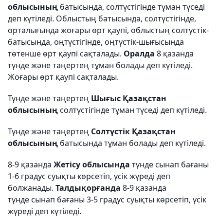
облысының
батысында, солтүстігінде тұман түседі
деп күтіледі. Облыстың батысында, солтүстігінде,
орталығында жоғары өрт қаупі, облыстың солтүстік-
батысында, оңтүстігінде, оңтүстік-шығысында
төтенше өрт қаупі сақталады.
Оралда
8 қазанда
түнде және таңертең тұман болады деп күтіледі.
Жоғары өрт қаупі сақталады.
Түнде және таңертең
Шығыс Қазақстан
облысының
солтүстігінде тұман түседі деп күтіледі.
Түнде және таңертең
Солтүстік Қазақстан
облысының
батысында тұман болады деп күтіледі.
8-9 қазанда
Жетісу облысында
түнде сынап бағаны
1-6 градус суықты көрсетіп, үсік жүреді деп
болжанады.
Талдықорғанда
8-9 қазанда
түнде сынап бағаны 3-5 градус суықты көрсетіп, үсік
жүреді деп күтіледі.