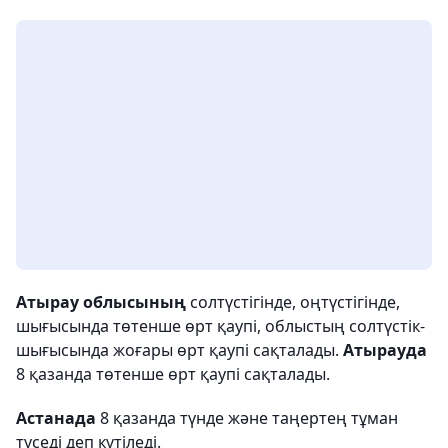
Атырау облысының
солтүстігінде, оңтүстігінде,
шығысында төтенше өрт қаупі, облыстың солтүстік-
шығысында жоғары өрт қаупі сақталады.
Атырауда
8 қазанда төтенше өрт қаупі сақталады.
Астанада
8 қазанда түнде және таңертең тұман
түседі деп күтіледі.