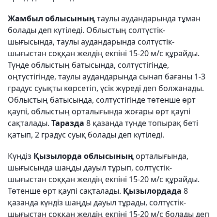
Жамбыл облысының
таулы аудандарында тұман
болады деп күтіледі. Облыстың солтүстік-
шығысында, таулы аудандарында солтүстік-
шығыстан соққан желдің екпіні 15-20 м/с құрайды.
Түнде облыстың батысында, солтүстігінде,
оңтүстігінде, таулы аудандарында сынап бағаны 1-3
градус суықты көрсетіп, үсік жүреді деп болжанады.
Облыстың батысында, солтүстігінде төтенше өрт
қаупі, облыстың орталығында жоғары өрт қаупі
сақталады.
Таразда
8 қазанда түнде топырақ беті
қатып, 2 градус суық болады деп күтіледі.
Күндіз
Қызылорда облысының
орталығында,
шығысында шаңды дауыл тұрып, солтүстік-
шығыстан соққан желдің екпіні 15-20 м/с құрайды.
Төтенше өрт қаупі сақталады.
Қызылордада
8
қазанда күндіз шаңды дауыл тұрады, солтүстік-
шығыстан соққан желдің екпіні 15-20 м/с болады деп