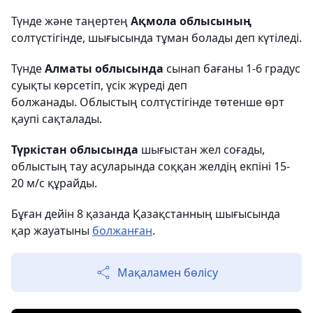
Түнде және таңертең
Ақмола облысының
солтүстігінде, шығысында тұман болады деп күтіледі.
Түнде
Алматы облысында
сынап бағаны 1-6 градус
суықты көрсетіп, үсік жүреді деп
болжанады. Облыстың солтүстігінде төтенше өрт
қаупі сақталады.
Түркістан облысында
шығыстан жел соғады,
облыстың тау асуларында соққан желдің екпіні 15-
20 м/с құрайды.
Бұған дейін 8 қазанда Қазақстанның шығысында
қар жауатыны
болжанған
.
Мақаламен бөлісу