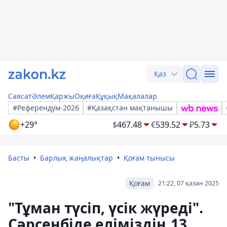
Қаз
Саясат
Әлем
Қаржы
Оқиға
Құқық
Мақалалар
#Референдум-2026
#Қазақстан мақтанышы
+29°
$
467.48
€
539.52
₽
5.73
Басты
Барлық жаңалықтар
Қоғам тынысы
Қоғам
21:22, 07 қазан 2025
"Тұман түсіп, үсік жүреді".
Сәрсенбіде еліміздің 13