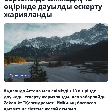
өңірінде дауылды ескерту
жарияланды
Сурет: pexels
8 қазанда Астана мен еліміздің 13 өңірінде
дауылды ескерту жарияланды, деп хабарлайды
Zakon.kz "Қазгидромет" РМК-ның баспасөз
қызметіне сілтеме жасай отырып.