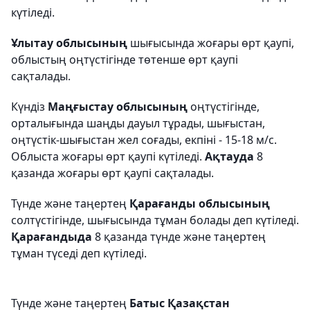
күтіледі.
Ұлытау облысының
шығысында жоғары өрт қаупі,
облыстың оңтүстігінде төтенше өрт қаупі
сақталады.
Күндіз
Маңғыстау облысының
оңтүстігінде,
орталығында шаңды дауыл тұрады, шығыстан,
оңтүстік-шығыстан жел соғады, екпіні - 15-18 м/с.
Облыста жоғары өрт қаупі күтіледі.
Ақтауда
8
қазанда жоғары өрт қаупі сақталады.
Түнде және таңертең
Қарағанды облысының
солтүстігінде, шығысында тұман болады деп күтіледі.
Қарағандыда
8 қазанда түнде және таңертең
тұман түседі деп күтіледі.
Түнде және таңертең
Батыс Қазақстан