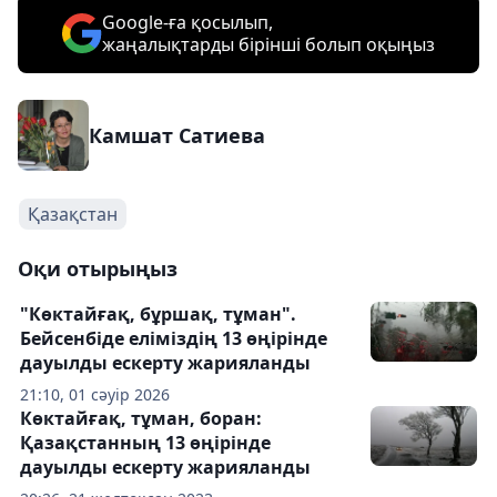
Google-ға қосылып,
жаңалықтарды бірінші болып оқыңыз
Камшат Сатиева
Қазақстан
Оқи отырыңыз
"Көктайғақ, бұршақ, тұман".
Бейсенбіде еліміздің 13 өңірінде
дауылды ескерту жарияланды
21:10, 01 сәуір 2026
Көктайғақ, тұман, боран:
Қазақстанның 13 өңірінде
дауылды ескерту жарияланды