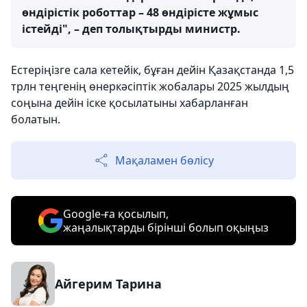
өндірістік роботтар – 48 өндірісте жұмыс
істейді", – деп толықтырды министр.
Естеріңізге сала кетейік, бұған дейін Қазақстанда 1,5
трлн теңгенің өнеркәсіптік жобалары 2025 жылдың
соңына дейін іске қосылатыны хабарланған
болатын.
Мақаламен бөлісу
Google-ға қосылып,
жаңалықтарды бірінші болып оқыңыз
Айгерим Тарина