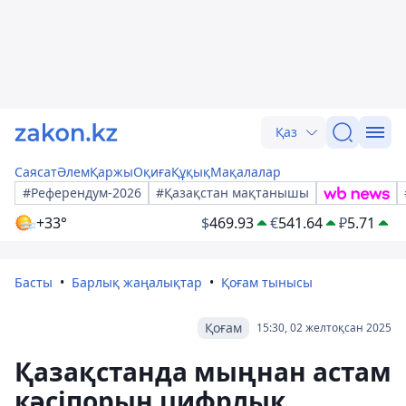
Қаз
Саясат
Әлем
Қаржы
Оқиға
Құқық
Мақалалар
#Референдум-2026
#Қазақстан мақтанышы
+33°
$
469.93
€
541.64
₽
5.71
Басты
Барлық жаңалықтар
Қоғам тынысы
Қоғам
15:30, 02 желтоқсан 2025
Қазақстанда мыңнан астам
кәсіпорын цифрлық