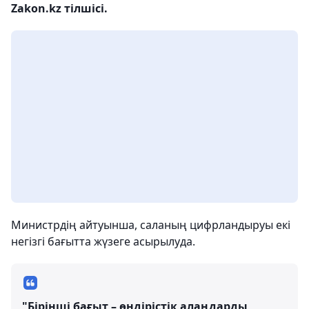
Zakon.kz тілшісі.
Министрдің айтуынша, саланың цифрландыруы екі
негізгі бағытта жүзеге асырылуда.
"Бірінші бағыт – өндірістік алаңдарды