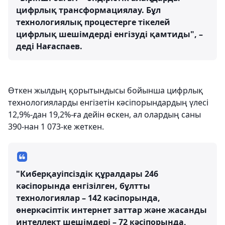
цифрлық трансформациялау. Бұл
технологиялық процестерге тікелей
цифрлық шешімдерді енгізуді қамтиды", –
деді Нағаспаев.
Өткен жылдың қорытындысы бойынша цифрлық
технологияларды енгізетін кәсіпорындардың үлесі
12,9%-дан 19,2%-ға дейін өскен, ал олардың саны
390-нан 1 073-ке жеткен.
"Киберқауіпсіздік құралдары 246
кәсіпорында енгізілген, бұлтты
технологиялар – 142 кәсіпорында,
өнеркәсіптік интернет заттар және жасанды
интеллект шешімдері – 72 кәсіпорында,