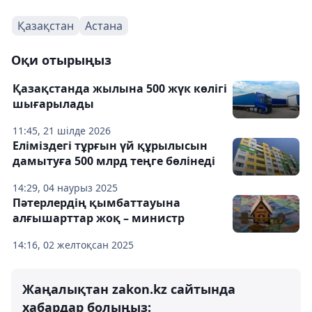
Қазақстан
Астана
Оқи отырыңыз
Қазақстанда жылына 500 жүк көлігі
шығарылады
11:45, 21 шілде 2026
Еліміздегі тұрғын үй құрылысын
дамытуға 500 млрд теңге бөлінеді
14:29, 04 наурыз 2025
Пәтерлердің қымбаттауына
алғышарттар жоқ – министр
14:16, 02 желтоқсан 2025
Жаңалықтан zakon.kz сайтында
хабардар болыңыз: