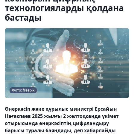
технологияларды қолдана
бастады
Фото: freepik
Өнеркәсіп және құрылыс министрі Ерсайын
Нағаспаев 2025 жылғы 2 желтоқсанда үкімет
отырысында өнеркәсіптің цифрландыру
барысы туралы баяндады, деп хабарлайды