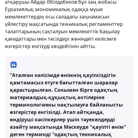
атқарушы Айдар Әбілдабеков бұл заң жобасы
Еуразиялық экономикалық одаққа мүше
мемлекеттердің осы саладағы заңнамасын
үйлестіру мақсатында техникалық регламенттер
талаптарының сақталуын мемлекеттік бақылау
қағидаттары мен тәсілдері жөніндегі келісімге
өзгерістер енгізуді көздейтінін айтты.
"Аталған келісімде өнімнің қауіпсіздігін
қамтамасыз етуге бағытталған шаралар
қарастырылған. Сонымен бірге одақтың
материалдық-құқықтық актілеріне
терминологияны нақтылауға байланысты
өзгерістер енгізілді. Атап айтқанда,
өндіруші кәсіпкерлер үшін тәуекелдерді
азайту мақсатында Мәскеуде "қауіпті өнім"
деген терминді "одақтың техникалық