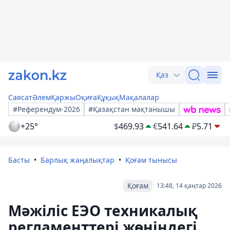
Қаз
Саясат
Әлем
Қаржы
Оқиға
Құқық
Мақалалар
#Референдум-2026
#Қазақстан мақтанышы
+25°
$
469.93
€
541.64
₽
5.71
Басты
Барлық жаңалықтар
Қоғам тынысы
Қоғам
13:48, 14 қаңтар 2026
Мәжіліс ЕЭО техникалық
регламенттері жөніндегі