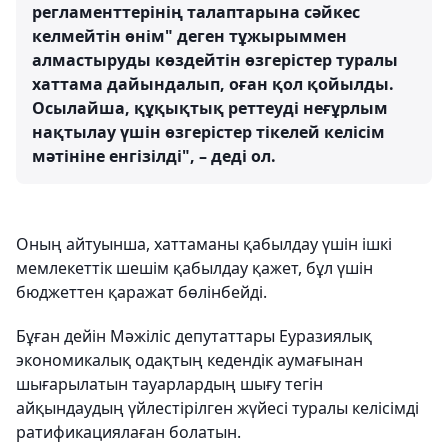
регламенттерінің талаптарына сәйкес
келмейтін өнім" деген тұжырыммен
алмастыруды көздейтін өзгерістер туралы
хаттама дайындалып, оған қол қойылды.
Осылайша, құқықтық реттеуді неғұрлым
нақтылау үшін өзгерістер тікелей келісім
мәтініне енгізілді", – деді ол.
Оның айтуынша, хаттаманы қабылдау үшін ішкі
мемлекеттік шешім қабылдау қажет, бұл үшін
бюджеттен қаражат бөлінбейді.
Бұған дейін Мәжіліс депутаттары Еуразиялық
экономикалық одақтың кедендік аумағынан
шығарылатын тауарлардың шығу тегін
айқындаудың үйлестірілген жүйесі туралы келісімді
ратификациялаған болатын.