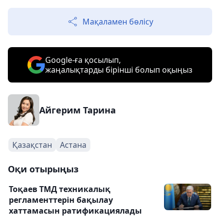
Мақаламен бөлісу
Google-ға қосылып,
жаңалықтарды бірінші болып оқыңыз
Айгерим Тарина
Қазақстан
Астана
Оқи отырыңыз
Тоқаев ТМД техникалық
регламенттерін бақылау
хаттамасын ратификациялады