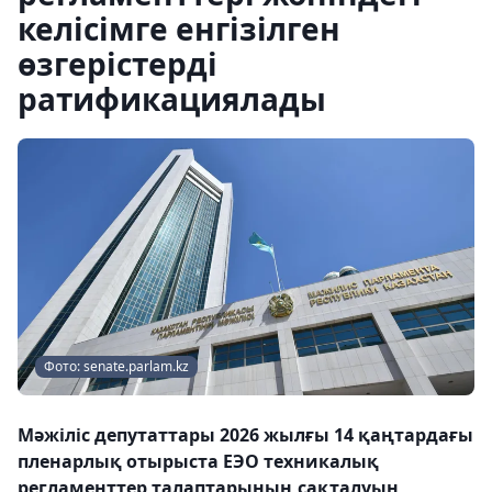
келісімге енгізілген
өзгерістерді
ратификациялады
Фото: senate.parlam.kz
Мәжіліс депутаттары 2026 жылғы 14 қаңтардағы
пленарлық отырыста ЕЭО техникалық
регламенттер талаптарының сақталуын