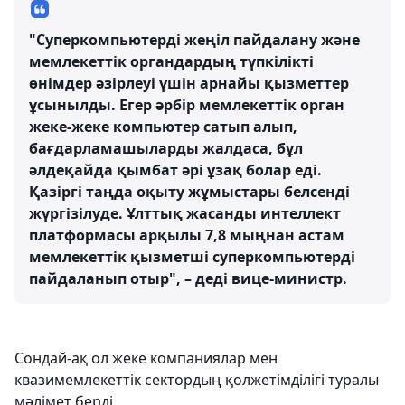
"Суперкомпьютерді жеңіл пайдалану және
мемлекеттік органдардың түпкілікті
өнімдер әзірлеуі үшін арнайы қызметтер
ұсынылды. Егер әрбір мемлекеттік орган
жеке-жеке компьютер сатып алып,
бағдарламашыларды жалдаса, бұл
әлдеқайда қымбат әрі ұзақ болар еді.
Қазіргі таңда оқыту жұмыстары белсенді
жүргізілуде. Ұлттық жасанды интеллект
платформасы арқылы 7,8 мыңнан астам
мемлекеттік қызметші суперкомпьютерді
пайдаланып отыр", – деді вице-министр.
Сондай-ақ ол жеке компаниялар мен
квазимемлекеттік сектордың қолжетімділігі туралы
мәлімет берді.