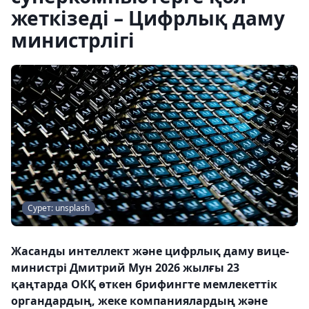
жеткізеді – Цифрлық даму
министрлігі
Сурет: unsplash
Жасанды интеллект және цифрлық даму вице-
министрі Дмитрий Мун 2026 жылғы 23
қаңтарда ОКҚ өткен брифингте мемлекеттік
органдардың, жеке компаниялардың және