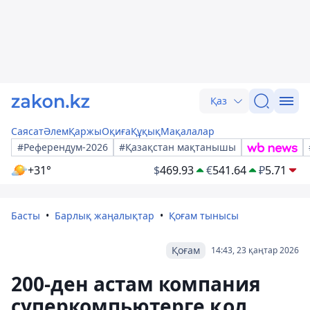
Қаз
Саясат
Әлем
Қаржы
Оқиға
Құқық
Мақалалар
#Референдум-2026
#Қазақстан мақтанышы
+31°
$
469.93
€
541.64
₽
5.71
Басты
Барлық жаңалықтар
Қоғам тынысы
Қоғам
14:43, 23 қаңтар 2026
200-ден астам компания
суперкомпьютерге қол