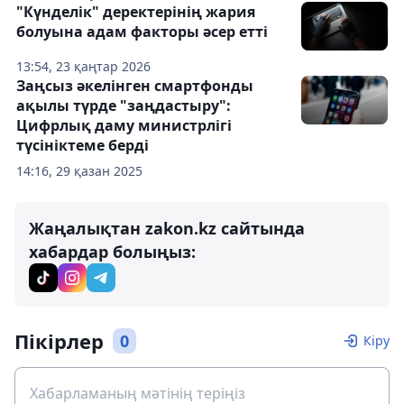
"Күнделік" деректерінің жария
болуына адам факторы әсер етті
13:54, 23 қаңтар 2026
Заңсыз әкелінген смартфонды
ақылы түрде "заңдастыру":
Цифрлық даму министрлігі
түсініктеме берді
14:16, 29 қазан 2025
Жаңалықтан zakon.kz сайтында
хабардар болыңыз:
Пікірлер
0
Кіру