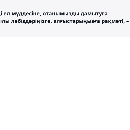
ді ел мүддесіне, отанымызды дамытуға
 лебіздеріңізге, алғыстарыңызға рақмет!, –