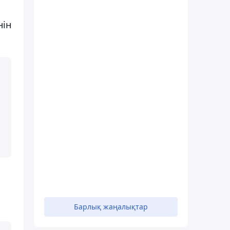
нін
ы
Барлық жаңалықтар