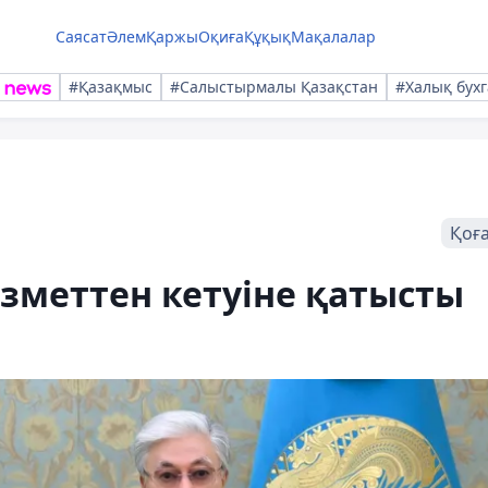
Саясат
Әлем
Қаржы
Оқиға
Құқық
Мақалалар
#Қазақмыс
#Салыстырмалы Қазақстан
#Халық бухг
Қоғ
зметтен кетуіне қатысты