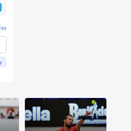
Кіру
у