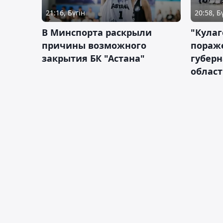
21:16, Бүгін
20:58, Б
В Минспорта раскрыли
"Кулаг
причины возможного
пораж
закрытия БК "Астана"
губерн
облас