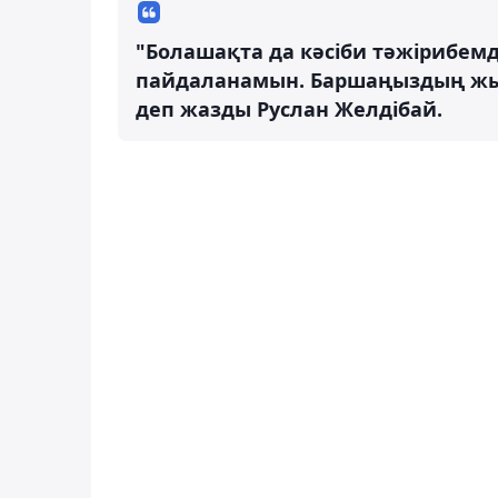
"Болашақта да кәсіби тәжірибем
пайдаланамын. Баршаңыздың жылы
деп жазды Руслан Желдібай.