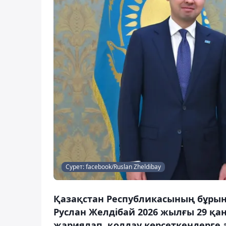
Сурет: facebook/Ruslan Zheldibay
Қазақстан Республикасының бұрын
Руслан Желдібай 2026 жылғы 29 қа
жариялап, қолдау көрсеткендерге 