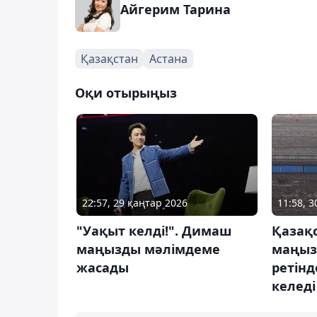
Айгерим Тарина
Қазақстан
Астана
Оқи отырыңыз
22:57, 29 қаңтар 2026
11:58, 
"Уақыт келді!". Димаш
Қазақ
маңызды мәлімдеме
маңыз
жасады
ретінд
келеді