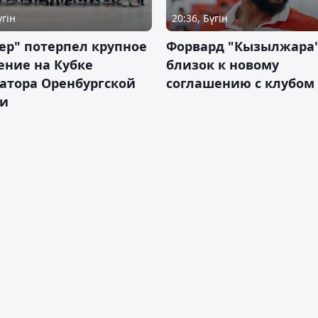
үгін
20:36, Бүгін
ер" потерпел крупное
Форвард "Кызылжара"
ение на Кубке
близок к новому
атора Оренбургской
соглашению с клубом
ти