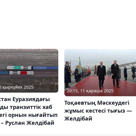
30 қыркүйек 2025
20:15, 11 қараша 2025
стан Еуразиядағы
Тоқаевтың Мәскеудегі
ды транзиттік хаб
жұмыс кестесі тығыз —
егі орнын нығайтып
Желдібай
 – Руслан Желдібай