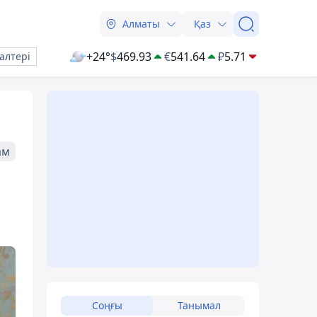
Алматы
Қаз
+24°
$
469.93
€
541.64
₽
5.71
алтері
ам
Соңғы
Танымал