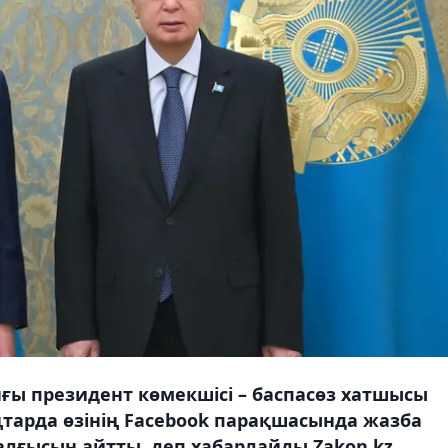
ғы президент көмекшісі – баспасөз хатшысы
ңтарда өзінің Facebook парақшасында жазба
алғысын айтты, деп хабарлайды Zakon.kz.