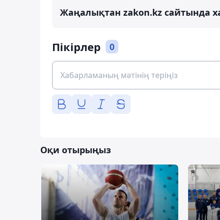
Жаңалықтан zakon.kz сайтында х
Пікірлер
0
Оқи отырыңыз