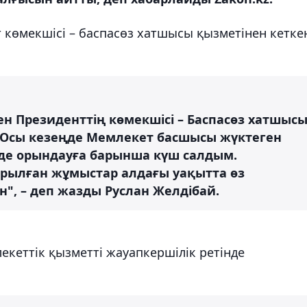
т көмекшісі – баспасөз хатшысы қызметінен кетке
ген Президенттің көмекшісі – Баспасөз хатшыс
 Осы кезеңде Мемлекет басшысы жүктеген
йде орындауға барынша күш салдым.
рылған жұмыстар алдағы уақытта өз
н", – деп жазды Руслан Желдібай.
екеттік қызметті жауапкершілік ретінде