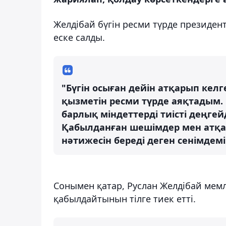
Желдібай бүгін ресми түрде президен
еске салды.
"Бүгін осыған дейін атқарып кел
қызметін ресми түрде аяқтадым.
барлық міндеттерді тиісті деңге
Қабылданған шешімдер мен атқа
нәтижесін береді деген сенімдемі
Сонымен қатар, Руслан Желдібай мемл
қабылдайтынын тілге тиек етті.