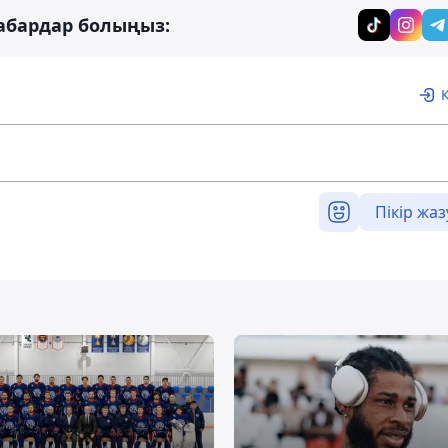
абардар болыңыз:
Пікір жаз