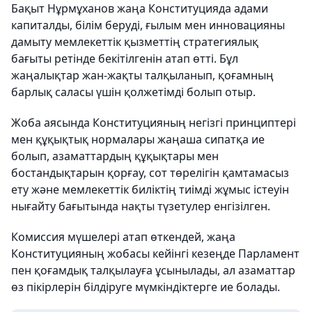
Бақыт Нұрмұханов жаңа Конституцияда адами
капиталды, білім беруді, ғылым мен инновацияны
дамыту мемлекеттік қызметтің стратегиялық
бағыты ретінде бекітілгенін атап өтті. Бұл
жаңалықтар жан-жақты талқыланып, қоғамның
барлық саласы үшін қолжетімді болып отыр.
Жоба аясында Конституцияның негізгі принциптері
мен құқықтық нормалары жаңаша сипатқа ие
болып, азаматтардың құқықтары мен
бостандықтарын қорғау, сот төрелігін қамтамасыз
ету және мемлекеттік биліктің тиімді жұмыс істеуін
нығайту бағытында нақты түзетулер енгізілген.
Комиссия мүшелері атап өткендей, жаңа
Конституцияның жобасы кейінгі кезеңде Парламент
пен қоғамдық талқылауға ұсынылады, ал азаматтар
өз пікірлерін білдіруге мүмкіндіктерге ие болады.