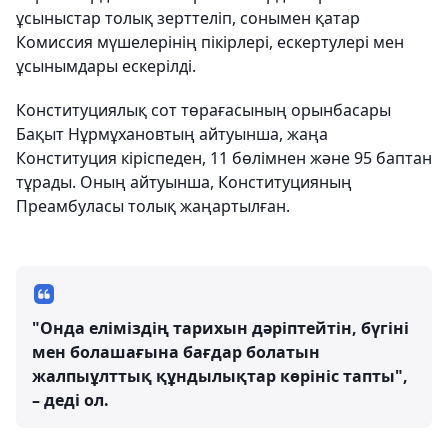
ұсыныстар толық зерттеліп, сонымен қатар
Комиссия мүшелерінің пікірлері, ескертулері мен
ұсынымдары ескерілді.
Конституциялық сот төрағасының орынбасары
Бақыт Нұрмұхановтың айтуынша, жаңа
Конституция кіріспеден, 11 бөлімнен және 95 баптан
тұрады. Оның айтуынша, Конституцияның
Преамбуласы толық жаңартылған.
"Онда еліміздің тарихын дәріптейтін, бүгіні
мен болашағына бағдар болатын
жалпыұлттық құндылықтар көрініс тапты",
– деді ол.