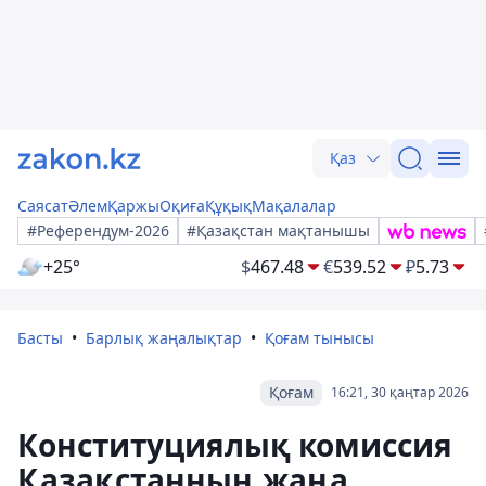
Қаз
Саясат
Әлем
Қаржы
Оқиға
Құқық
Мақалалар
#Референдум-2026
#Қазақстан мақтанышы
+25°
$
467.48
€
539.52
₽
5.73
Басты
Барлық жаңалықтар
Қоғам тынысы
Қоғам
16:21, 30 қаңтар 2026
Конституциялық комиссия
Қазақстанның жаңа