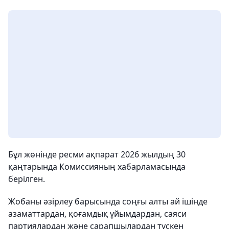
Бұл жөнінде ресми ақпарат 2026 жылдың 30
қаңтарында Комиссияның хабарламасында
берілген.
Жобаны әзірлеу барысында соңғы алты ай ішінде
азаматтардан, қоғамдық ұйымдардан, саяси
партиялардан және сарапшылардан түскен