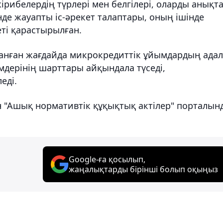
рибелердің түрлері мен белгілері, оларды анықт
інде жауапты іс-әрекет талаптары, оның ішінде
еті қарастырылған.
данған жағдайда микрокредиттік ұйымдардың адал
мдерінің шарттары айқындала түседі,
еді.
н "Ашық нормативтік құқықтық актілер" порталын
Google-ға қосылып,
жаңалықтарды бірінші болып оқыңыз