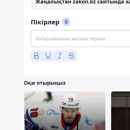
Жаңалықтан zakon.kz сайтында х
Пікірлер
0
Оқи отырыңыз