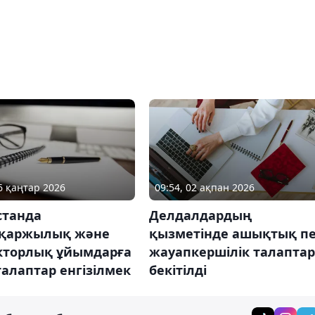
26 қаңтар 2026
09:54, 02 ақпан 2026
станда
Делдалдардың
қаржылық және
қызметінде ашықтық п
кторлық ұйымдарға
жауапкершілік талапта
алаптар енгізілмек
бекітілді