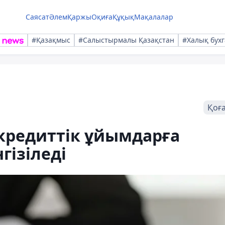
Саясат
Әлем
Қаржы
Оқиға
Құқық
Мақалалар
#Қазақмыс
#Салыстырмалы Қазақстан
#Халық бухг
Қоғ
кредиттік ұйымдарға
гізіледі