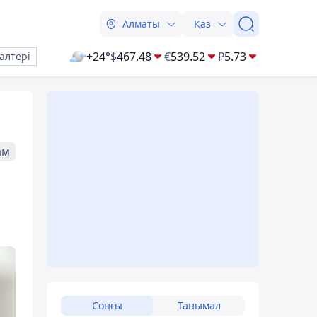
Алматы
Қаз
+24°
$
467.48
€
539.52
₽
5.73
алтері
ам
Соңғы
Танымал