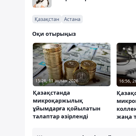
Қазақстан
Астана
Оқи отырыңыз
15:26, 11 ақпан 2026
16:56, 
Қазақстанда
Қазақ
микроқаржылық
микро
ұйымдарға қойылатын
колле
талаптар әзірленді
жаңа т