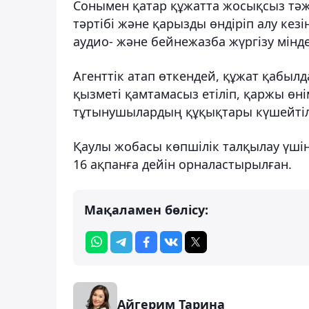
Сонымен қатар құжатта жосықсыз тәжі
тәртібі және қарызды өндіріп алу кез
аудио- және бейнежазба жүргізу мінд
Агенттік атап өткендей, құжат қабыл
қызметі қамтамасыз етіліп, қаржы өні
тұтынушылардың құқықтары күшейтіл
Қаулы жобасы көпшілік талқылау үші
16 ақпанға дейін орналастырылған.
Мақаламен бөлісу:
Айгерим Тарина