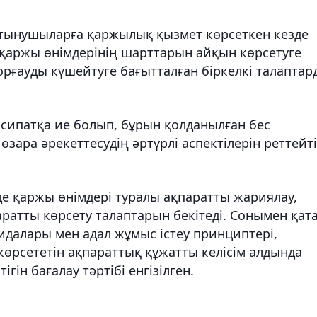
тынушыларға қаржылық қызмет көрсеткен кезде
, қаржы өнімдерінің шарттарын айқын көрсетуге
ғауды күшейтуге бағытталған біркелкі талаптар
і сипатқа ие болып, бұрын қолданылған бес
зара әрекеттесудің әртүрлі аспектілерін реттейт
 қаржы өнімдері туралы ақпаратты жариялау,
ратты көрсету талаптарын бекітеді. Сонымен қат
идалары мен адал жұмыс істеу принциптері,
көрсететін ақпараттық құжатты келісім алдында
гін бағалау тәртібі енгізілген.