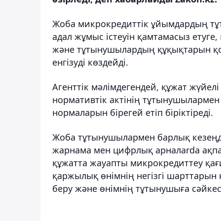
Жоба микрокредиттік ұйымдардың тұ
адал жұмыс істеуін қамтамасыз етуге
және тұтынушылардың құқықтарын қор
енгізуді көздейді.
Агенттік мәлімдегендей, құжат жүйел
нормативтік актінің тұтынушылармен ө
нормаларын бірегей етіп біріктіреді.
Жоба тұтынушылармен барлық кезеңде
жарнама мен цифрлық арналarda ақпа
құжатта жауапты микрокредиттеу қағ
қаржылық өнімнің негізгі шарттарын 
беру және өнімнің тұтынушыға сәйкесті