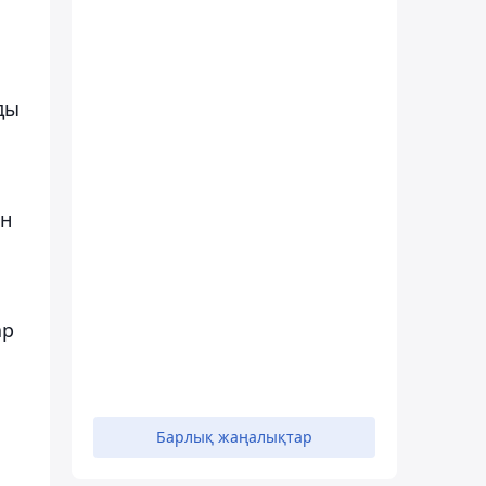
ды
ін
ар
Барлық жаңалықтар