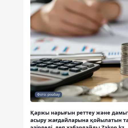
Фото: pixabay
Қаржы нарығын реттеу және дамыту
асыру жағдайларына қойылатын та
әзірледі, деп хабарлайды Zakon.kz.