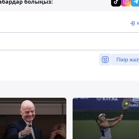
абардар болыңыз:
Пікір жаз