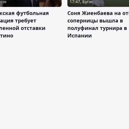
үгін
17:47, Бүгін
жская футбольная
Соня Жиенбаева на от
ация требует
соперницы вышла в
ленной отставки
полуфинал турнира в
тино
Испании