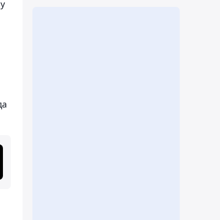
ау
да