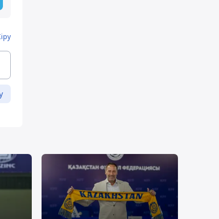
Кіру
у