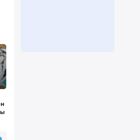
ен
ры