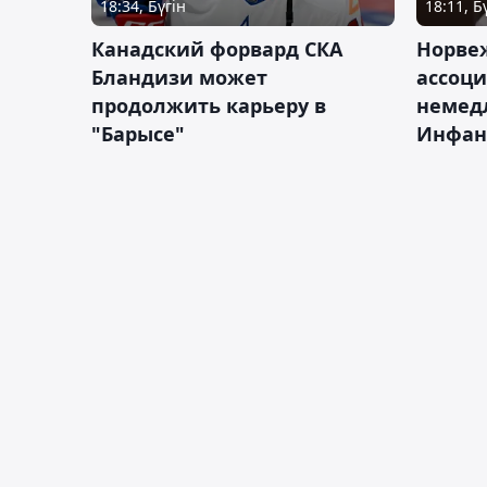
18:34, Бүгін
18:11, Б
Канадский форвард СКА
Норве
Бландизи может
ассоци
продолжить карьеру в
немед
"Барысе"
Инфан