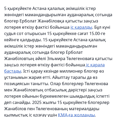
5 қыркүйекте Астана қалалық әкімшілік істер
жөніндегі мамандандырылған ауданаралық сотында
блогер Ерболат Жанәбіловқа қатысты заңсыз
лотерея өткізу фактісі бойынша
іс қаралды
. Бұл күні
судья сот отырысын 15 қыркүйекке сағат 15.00-ге
кейінге қалдырды. 15 қыркүйекте Астана қалалық
әкімшілік істер жөніндегі мамандандырылған
ауданаралық сотында блогер Ерболат
Жанәбіловтың әйелі Эльмира Төлегеноваға қатысты
заңсыз лотерея өткізу фактісі бойынша
іс қарала
бастады
. Істі қарау кезінде миллионер блогер өз
ұстанымын жария етті. Айыптау тарапы да өз
позициясын танытты. Олар блогерлер Төлегенова
мен Жанәбіловтың отбасылық дәрістері заңсыз
лотерея ойынын бүркемелеген шымдылдық іспетті
деп санайды. 2025 жылғы 15 қыркүйекте блогерлер
Жанәбілов пен Төлегенованың материалдары
қылмыстық іс қозғау үшін
ҚМА-ға жолданды
.