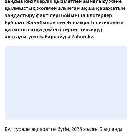
заңсыз кәсіпкерлік қызметпен айналысу және
қылмыстық жолмен алынған ақша қаражатын
заңдастыру фактілері бойынша блогерлер
Ерболат Жанабылов пен Эльмира Толегеноваға
қатысты сотқа дейінгі тергеп-тексеруді
аяқтады, деп хабарлайды Zakon.kz.
Бұл туралы ақпаратты бүгін, 2026 жылғы 5 ақпанда