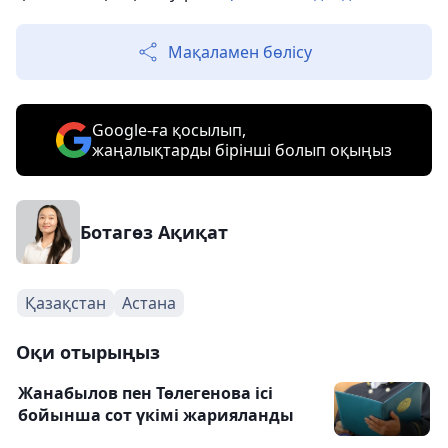
Мақаламен бөлісу
Google-ға қосылып,
жаңалықтарды бірінші болып оқыңыз
Ботагөз Ақиқат
Қазақстан
Астана
Оқи отырыңыз
Жанабылов пен Төлегенова ісі
бойынша сот үкімі жарияланды