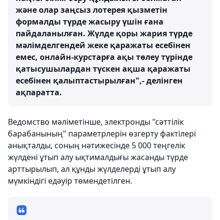
және олар заңсыз лотерея қызметін
формалды түрде жасыру үшін ғана
пайдаланылған. Жүлде қоры жария түрде
мәлімделгендей жеке қаражаты есебінен
емес, онлайн-курстарға ақы төлеу түрінде
қатысушылардан түскен ақша қаражаты
есебінен қалыптастырылған",- делінген
ақпаратта.
Ведомство мәліметінше, электронды "сәттілік
барабанының" параметрлерін өзгерту фактілері
анықталды, соның нәтижесінде 5 000 теңгелік
жүлдені ұтып алу ықтималдығы жасанды түрде
арттырылып, ал құнды жүлделерді ұтып алу
мүмкіндігі едәуір төмендетілген.