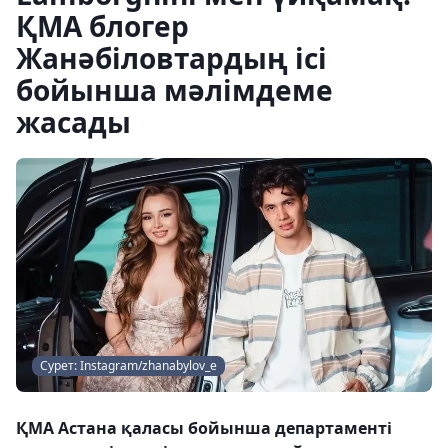
ҚМА блогер
Жанәбіловтардың ісі
бойынша мәлімдеме
жасады
Сурет: Instagram/zhanabylov_e
ҚМА Астана қаласы бойынша департаменті