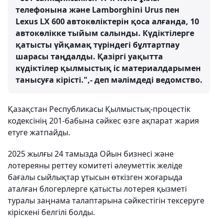
телефонына және Lamborghini Urus пен
Lexus LX 600 автокөліктерін қоса алғанда, 10
автокөлікке тыйым салынды. Күдіктілерге
қатысты үйқамақ түріндегі бұлтартпау
шарасы таңдалды. Қазіргі уақытта
күдіктілер қылмыстық іс материалдарымен
танысуға кірісті.",- деп мәлімдеді ведомство.
Қазақстан Республикасы Қылмыстық-процестік
кодексінің 201-бабына сәйкес өзге ақпарат жария
етуге жатпайды.
2025 жылғы 24 тамызда Ойын бизнесі және
лотереяны реттеу комитеті әлеуметтік желіде
бағалы сыйлықтар ұтысын өткізген жоғарыда
аталған блогерлерге қатысты лотерея қызметі
туралы заңнама талаптарына сәйкестігін тексеруге
кіріскені белгілі болды.