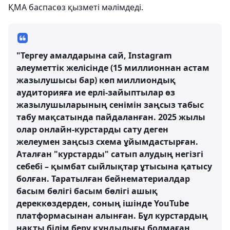
ҚМА баспасөз қызметі мәлімдеді.
"Тергеу амалдарына сай, Instagram
әлеуметтік желісінде (15 миллионнан астам
жазылушысы бар) көп миллиондық
аудиторияға ие ерлі-зайыптылар өз
жазылушыларының сенімін заңсыз табыс
табу мақсатында пайдаланған. 2025 жылы
олар онлайн-курстарды сату деген
желеумен заңсыз схема ұйымдастырған.
Аталған "курстарды" сатып алудың негізгі
себебі – қымбат сыйлықтар ұтысына қатысу
болған. Таратылған бейнематериалдар
басым бөлігі басым бөлігі ашық
дереккөздерден, соның ішінде YouTube
платформасынан алынған. Бұл курстардың
нақты білім беру құндылығы болмаған