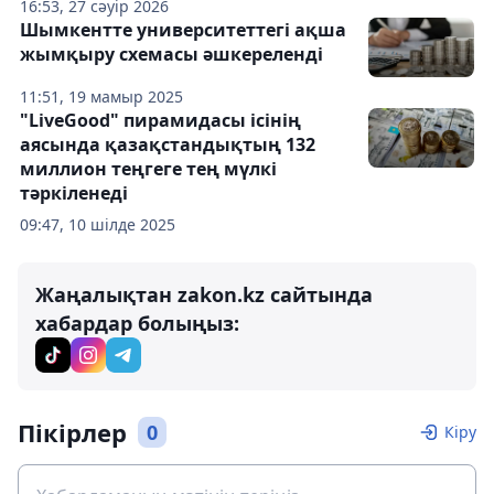
16:53, 27 сәуір 2026
Шымкентте университеттегі ақша
жымқыру схемасы әшкереленді
11:51, 19 мамыр 2025
"LiveGood" пирамидасы ісінің
аясында қазақстандықтың 132
миллион теңгеге тең мүлкі
тәркіленеді
09:47, 10 шілде 2025
Жаңалықтан zakon.kz сайтында
хабардар болыңыз:
Пікірлер
0
Кіру