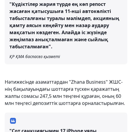
"Күдіктілер жария түрде ең көп репост
жасаған қатысушыға 11-нші автокөлікті
табысталғаны туралы мәлімдеп, акцияның
қамту аясын кеңейту мен назар аудару
мақсатын көздеген. Алайда іс жүзінде
жеңімпаз анықталмаған және сыйлық
табысталмаған".
ҚР ҚМА баспасөз қызметі
Нәтижесінде азаматтардан "Zhana Business" ЖШС-
нің бақылауындағы шоттарға түскен қаражаттың
жалпы сомасы 247,5 млн теңгені құраған, оның 60
млн теңгесі депозиттік шоттарға орналастырылған.
"Сот санкциясымен 17 iPhone ұялы