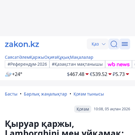
Қаз
Саясат
Әлем
Қаржы
Оқиға
Құқық
Мақалалар
#Референдум-2026
#Қазақстан мақтанышы
+24°
$
467.48
€
539.52
₽
5.73
Басты
Барлық жаңалықтар
Қоғам тынысы
Қоғам
10:08, 05 ақпан 2026
Қыруар қаржы,
Lamborghini мен үйқамақ: