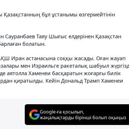
ы Қазақстанның бұл ұстанымы өзгермейтінін
ан Сауранбаев Таяу Шығыс елдерінен Қазақстан
барлаған болатын.
АҚШ Иран астанасына соққы жасады. Оған жауап
залары мен Израильге ракеталық шабуыл жүргізд
нде аятолла Хаменеи басқаратын жоғарғы билік
ардан қиратылды. Кейін Дональд Трамп Хаменеи
Google-ға қосылып,
жаңалықтарды бірінші болып оқыңыз