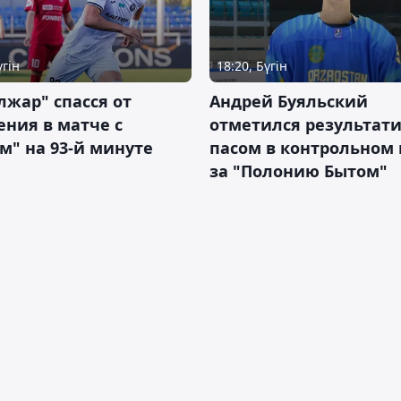
үгін
18:20, Бүгін
жар" спасся от
Андрей Буяльский
ния в матче с
отметился результат
м" на 93-й минуте
пасом в контрольном
за "Полонию Бытом"