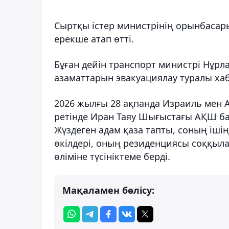
Сыртқы істер министрінің орынбасар
ерекше атап өтті.
Бұған дейін транспорт министрі Нұрл
азаматтарын эвакуациялау туралы ха
2026 жылғы 28 ақпанда Израиль мен 
ретінде Иран Таяу Шығыстағы АҚШ ба
Жүздеген адам қаза тапты, соның іші
өкілдері, оның резиденциясы соққыл
өліміне түсініктеме берді.
Мақаламен бөлісу: