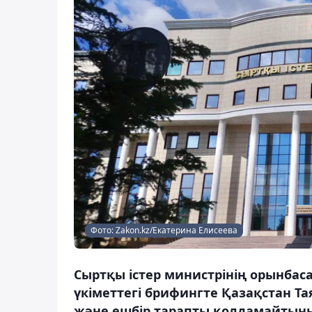
Фото: Zakon.kz/Екатерина Елисеева
Сыртқы істер министрінің орынбас
үкіметтегі брифингте Қазақстан 
және ешбір тарапты қолдамайтынын