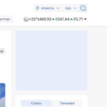
Алматы
Қаз
+25°
$
469.93
€
541.64
₽
5.71
алтері
ам
Соңғы
Танымал