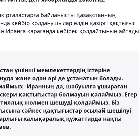
пікірталастарға байланысты Қазақстанның
Онда кейбір қолданушылар елдің қазіргі қақтығыс
н Иранға қарағанда көбірек қолдайтынын айтады
тан үшінші мемлекеттердің істеріне
нуда және одан әрі де ұстанатын болады.
амаймыз: Иранның да, шабуылға ұшыраған
 әскери қақтығыстар болмауын қалаймыз. Егер
атиялық жолмен шешуді қолдаймыз. Біз
ысына сәйкес қақтығыстар осылай шешілуі
 барлығы халықаралық құжаттарда нақты
аев.