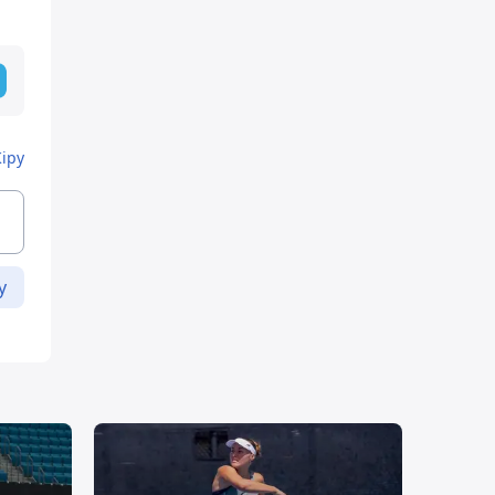
Кіру
у