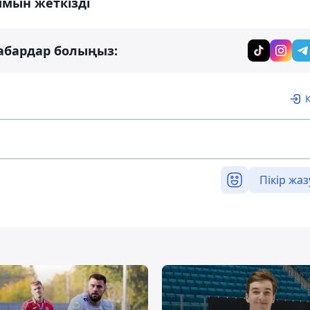
ымын жеткізді
абардар болыңыз:
Пікір жаз