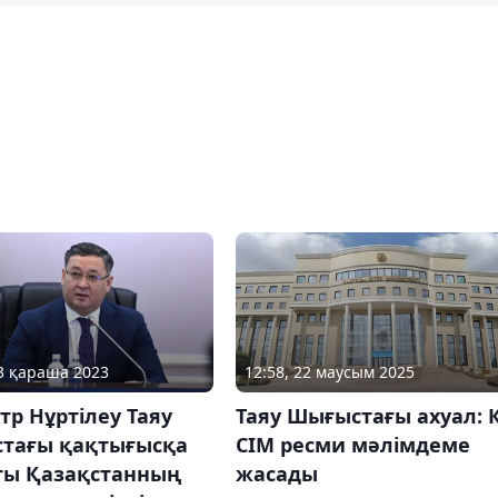
03 қараша 2023
12:58, 22 маусым 2025
р Нұртілеу Таяу
Таяу Шығыстағы ахуал: 
тағы қақтығысқа
СІМ ресми мәлімдеме
ты Қазақстанның
жасады