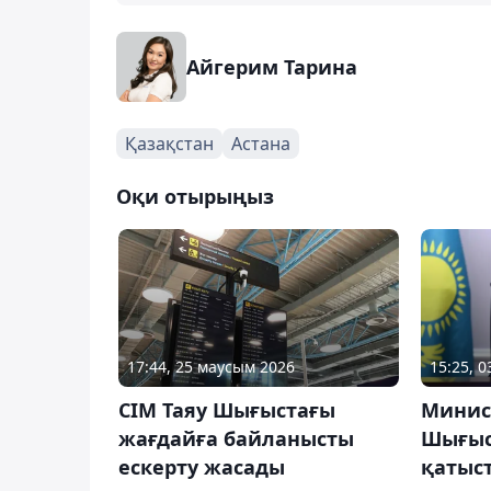
Айгерим Тарина
Қазақстан
Астана
Оқи отырыңыз
17:44, 25 маусым 2026
15:25, 
СІМ Таяу Шығыстағы
Минист
жағдайға байланысты
Шығыс
ескерту жасады
қатыс