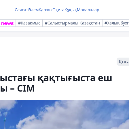
Саясат
Әлем
Қаржы
Оқиға
Құқық
Мақалалар
#Қазақмыс
#Салыстырмалы Қазақстан
#Халық бухг
Қоғ
ғыстағы қақтығыста еш
ы – СІМ