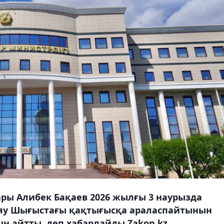
ары Алибек Бақаев 2026 жылғы 3 наурызда
Таяу Шығыстағы қақтығысқа араласпайтынын
 айтты, деп хабарлайды Zakon.kz.