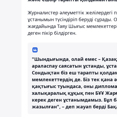
Журналистер әлеуметтік желілердегі 
ұстанымын түсіндіріп беруді сұрады. 
жағдайында Таяу Шығыс мемлекеттері
деген пікір білдірген.
"Шындығында, олай емес – Қазақс
араласпау саясатын ұстанды, ұста
Сондықтан біз еш тарапты қолд
мемлекеттердің де. Біз тек қана
қақтығыс туындаса, оны диплом
халықаралық құқық пен БҰҰ Жарғ
керек деген ұстанымдамыз. Бұл
жазылған", – деп жауап берді Бақ