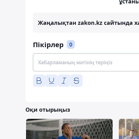
ұстан
Жаңалықтан zakon.kz сайтында х
Пікірлер
0
Оқи отырыңыз