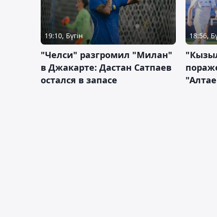
19:10, Бүгін
18:56, Б
"Челси" разгромил "Милан"
"Кызыл
в Джакарте: Дастан Сатпаев
пораже
остался в запасе
"Алтае