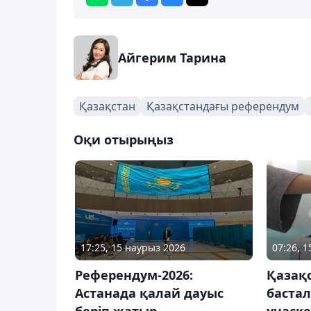
Айгерим Тарина
Қазақстан
Қазақстандағы референдум
Оқи отырыңыз
17:25, 15 наурыз 2026
07:26, 
Референдум-2026:
Қазақ
Астанада қалай дауыс
баста
беріп жатыр –
учаск