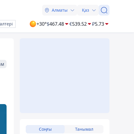
Алматы
Қаз
+30°
$
467.48
€
539.52
₽
5.73
алтері
ам
Соңғы
Танымал