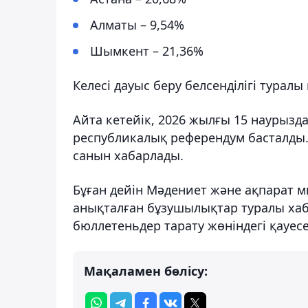
Алматы – 9,54%
Шымкент – 21,36%
Келесі дауыс беру белсенділігі турал
Айта кетейік, 2026 жылғы 15 наурыз
республикалық референдум басталды. 
санын хабарлады.
Бұған дейін Мәдениет және ақпарат ми
анықталған бұзушылықтар туралы хаб
бюллетеньдер тарату жөніндегі қауесет
Мақаламен бөлісу: