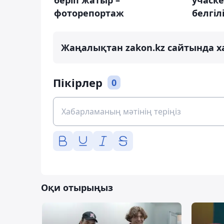
фоторепортаж
белгіл
Жаңалықтан zakon.kz сайтында х
Пікірлер
0
Оқи отырыңыз