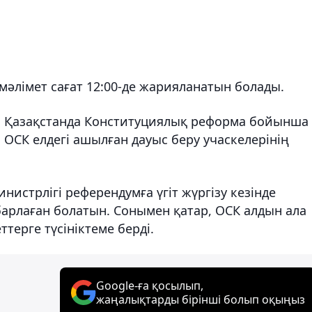
ы мәлімет сағат 12:00-де жарияланатын болады.
да Қазақстанда Конституциялық реформа бойынша
ОСК елдегі ашылған дауыс беру учаскелерінің
нистрлігі референдумға үгіт жүргізу кезінде
арлаған болатын. Сонымен қатар, ОСК алдын ала
терге түсініктеме берді.
Google-ға қосылып,
жаңалықтарды бірінші болып оқыңыз