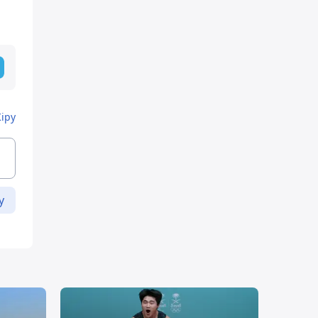
Кіру
у