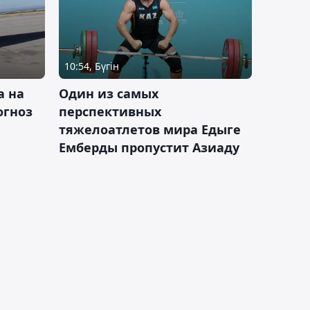
10:54, Бүгін
а на
Один из самых
огноз
перспективных
тяжелоатлетов мира Едыге
Емберды пропустит Азиаду