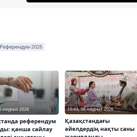
Референдум-2026
10:43, 06 наурыз 2026
15 наурыз 2026
Қазақстандағы
станда референдум
әйелдердің нақты саны
лды: қанша сайлау
жарияланды
елері ашылғаны