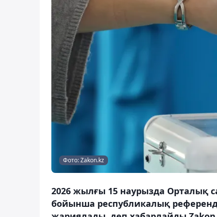
Фото: Zakon.kz
2026 жылғы 15 наурызда Орталық с
бойынша республикалық референд
жариялады, деп хабарлайды Zakon.