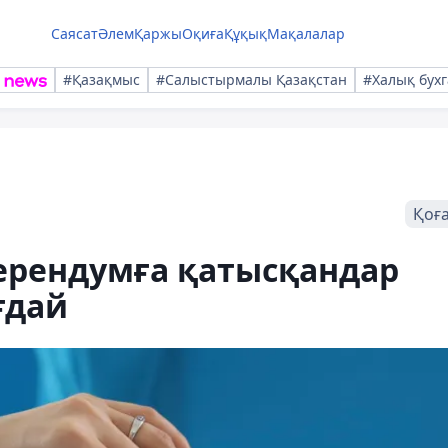
Саясат
Әлем
Қаржы
Оқиға
Құқық
Мақалалар
#Қазақмыс
#Салыстырмалы Қазақстан
#Халық бухг
Қоғ
ерендумға қатысқандар
ғдай