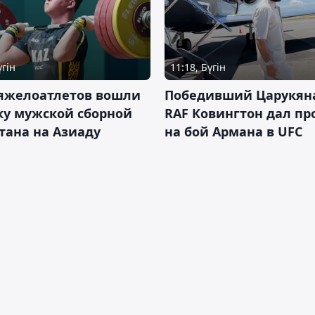
үгін
11:18, Бүгін
тяжелоатлетов вошли
Победивший Царукян
ку мужской сборной
RAF Ковингтон дал пр
тана на Азиаду
на бой Армана в UFC