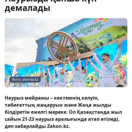
демалады
Фото: akorda.kz
Наурыз мейрамы – көктемнің келуін,
табиғаттың жаңаруын және Жаңа жылды
білдіретін ежелгі мереке. Ол Қазақстанда жыл
сайын 21-23 наурыз аралығында атап өтіледі,
деп хабарлайды Zakon.kz.