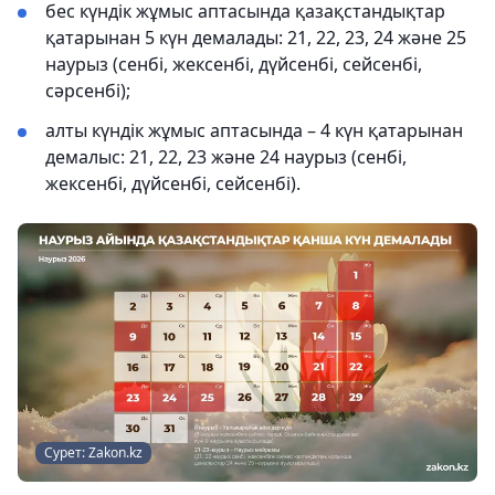
бес күндік жұмыс аптасында қазақстандықтар
қатарынан 5 күн демалады: 21, 22, 23, 24 және 25
наурыз (сенбі, жексенбі, дүйсенбі, сейсенбі,
сәрсенбі);
алты күндік жұмыс аптасында – 4 күн қатарынан
демалыс: 21, 22, 23 және 24 наурыз (сенбі,
жексенбі, дүйсенбі, сейсенбі).
Сурет: Zakon.kz