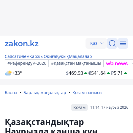
Қаз
Саясат
Әлем
Қаржы
Оқиға
Құқық
Мақалалар
#Референдум-2026
#Қазақстан мақтанышы
+33°
$
469.93
€
541.64
₽
5.71
Басты
Барлық жаңалықтар
Қоғам тынысы
Қоғам
11:14, 17 наурыз 2026
Қазақстандықтар
Наурызда қанша күн