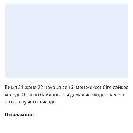
Биыл 21 және 22 наурыз сенбі мен жексенбіге сәйкес
келеді. Осыған байланысты демалыс күндері келесі
аптаға ауыстырылады.
Осылайша: