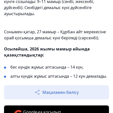
күнге созылады: 9–11 мамыр (сенбі, жексенбі,
дүйсенбі). Сенбідегі демалыс күні дүйсенбіге
ауыстырылады.
Сонымен қатар, 27 мамыр – Құрбан айт мерекесіне
орай қосымша демалыс күні беріледі (сәрсенбі).
Осылайша, 2026 жылғы мамыр айында
қазақстандықтар:
бес күндік жұмыс аптасында – 14 күн,
алты күндік жұмыс аптасында – 12 күн демалады.
Мақаламен бөлісу
Google-ға қосылып,