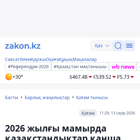
Қаз
Саясат
Әлем
Қаржы
Оқиға
Құқық
Мақалалар
#Референдум-2026
#Қазақстан мақтанышы
+30°
$
467.48
€
539.52
₽
5.73
Басты
Барлық жаңалықтар
Қоғам тынысы
Қоғам
11:29, 13 сәуір 2026
2026 жылғы мамырда
қазақстандықтар қанша