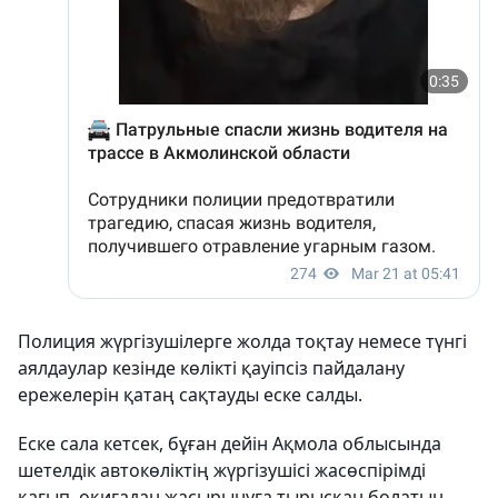
Полиция жүргізушілерге жолда тоқтау немесе түнгі
аялдаулар кезінде көлікті қауіпсіз пайдалану
ережелерін қатаң сақтауды еске салды.
Еске сала кетсек, бұған дейін Ақмола облысында
шетелдік автокөліктің жүргізушісі жасөспірімді
қағып, оқиғадан жасырынуға тырысқан болатын.