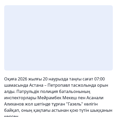
Оқиға 2026 жылғы 20 наурызда таңғы сағат 07:00
шамасында Астана – Петропавл тасжолында орын
алды. Патрульдік полиция батальонының
инспекторлары Мейрамбек Мекеш пен Асанали
Алиханов жол шетінде тұрған "Газель" көлігін
байқап, оның қақпағы астынан қою түтін шыққанын
көрген.