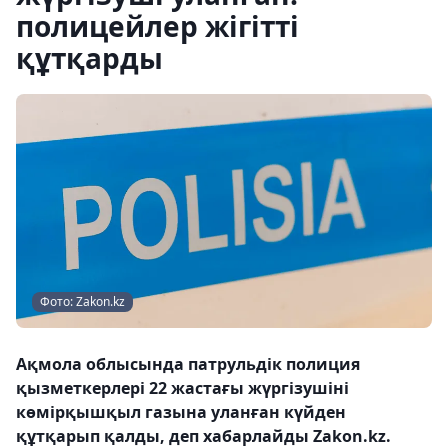
полицейлер жігітті
құтқарды
Фото: Zakon.kz
Ақмола облысында патрульдік полиция
қызметкерлері 22 жастағы жүргізушіні
көмірқышқыл газына уланған күйден
құтқарып қалды, деп хабарлайды Zakon.kz.