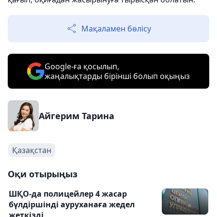
Мақаламен бөлісу
Google-ға қосылып,
жаңалықтарды бірінші болып оқыңыз
Айгерим Тарина
Қазақстан
Оқи отырыңыз
ШҚО-да полицейлер 4 жасар
бүлдіршінді ауруханаға жедел
жеткізді