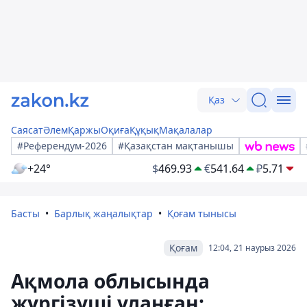
Қаз
Саясат
Әлем
Қаржы
Оқиға
Құқық
Мақалалар
#Референдум-2026
#Қазақстан мақтанышы
+24°
$
469.93
€
541.64
₽
5.71
Басты
Барлық жаңалықтар
Қоғам тынысы
Қоғам
12:04, 21 наурыз 2026
Ақмола облысында
жүргізуші уланған: