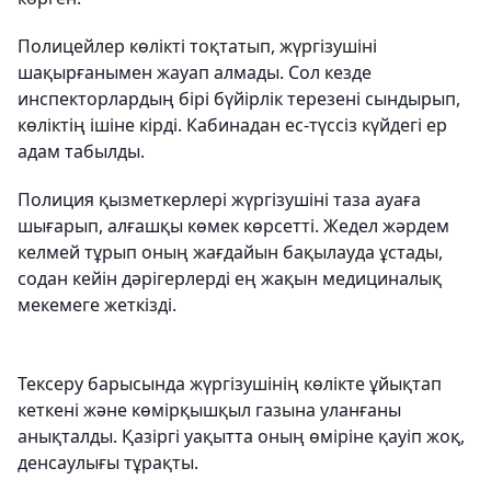
Полицейлер көлікті тоқтатып, жүргізушіні
шақырғанымен жауап алмады. Сол кезде
инспекторлардың бірі бүйірлік терезені сындырып,
көліктің ішіне кірді. Кабинадан ес-түссіз күйдегі ер
адам табылды.
Полиция қызметкерлері жүргізушіні таза ауаға
шығарып, алғашқы көмек көрсетті. Жедел жәрдем
келмей тұрып оның жағдайын бақылауда ұстады,
содан кейін дәрігерлерді ең жақын медициналық
мекемеге жеткізді.
Тексеру барысында жүргізушінің көлікте ұйықтап
кеткені және көмірқышқыл газына уланғаны
анықталды. Қазіргі уақытта оның өміріне қауіп жоқ,
денсаулығы тұрақты.